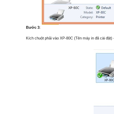
Bư
ớc 3
:
Kích chuột phải vào XP-80C (Tên máy in đã cài đặt)