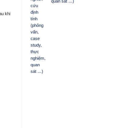
quan sát …)
au khi