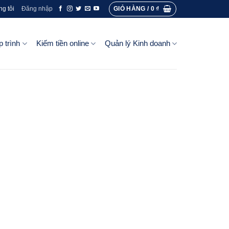
GIỎ HÀNG /
0
₫
ng tôi
Đăng nhập
p trình
Kiếm tiền online
Quản lý Kinh doanh