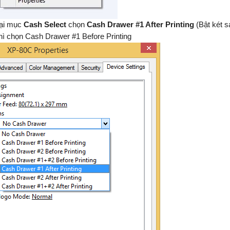
tại mục
C
ash Select
chọn
C
ash Drawer #1
After Printing
(Bật két s
thì chọn Cash Drawer #1 Before Printing