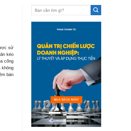
được sử
găn kéo
ua cổng
à không
mềm bán
MUA 
MUA SÁCH NGAY