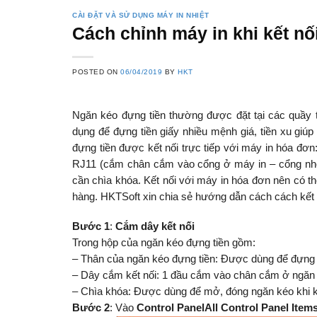
CÀI ĐẶT VÀ SỬ DỤNG MÁY IN NHIỆT
Cách chỉnh máy in khi kết nối
POSTED ON
06/04/2019
BY
HKT
Ngăn kéo đựng tiền thường được đặt tại các quầy t
dụng để đựng tiền giấy nhiều mệnh giá, tiền xu giú
đựng tiền được kết nối trực tiếp với máy in hóa đơn
RJ11 (cắm chân cắm vào cổng ở máy in – cổng nhỏ
cần chìa khóa. Kết nối với máy in hóa đơn nên có t
hàng. HKTSoft xin chia sẻ hướng dẫn cách cách kết 
Bước 1
:
C
ắm dây kết n
ối
Trong hộp của ngăn kéo đựng tiền gồm:
– Thân của ngăn kéo đựng tiền: Được dùng để đựng 
– Dây cắm kết nối: 1 đầu cắm vào chân cắm ở ngăn 
– Chìa khóa: Được dùng để mở, đóng ngăn kéo khi k
Bước 2
: Vào
Control PanelAll Control Panel Item