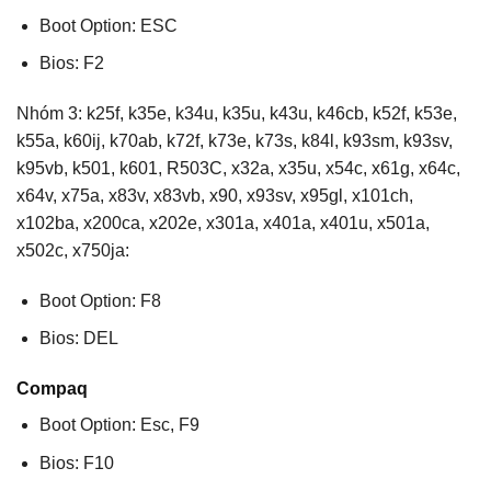
Boot Option: ESC
Bios: F2
Nhóm 3: k25f, k35e, k34u, k35u, k43u, k46cb, k52f, k53e,
k55a, k60ij, k70ab, k72f, k73e, k73s, k84l, k93sm, k93sv,
k95vb, k501, k601, R503C, x32a, x35u, x54c, x61g, x64c,
x64v, x75a, x83v, x83vb, x90, x93sv, x95gl, x101ch,
x102ba, x200ca, x202e, x301a, x401a, x401u, x501a,
x502c, x750ja:
Boot Option: F8
Bios: DEL
Compaq
Boot Option: Esc, F9
Bios: F10