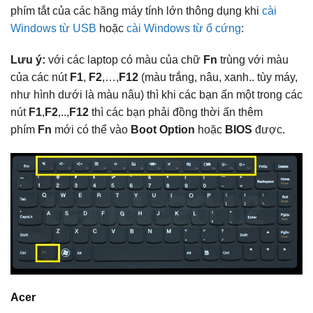
phím tắt của các hãng máy tính lớn thông dụng khi
cài
Windows từ USB
hoặc
cài Windows từ ổ cứng
:
Lưu ý:
với các laptop có màu của chữ
Fn
trùng với màu
của các nút
F1
,
F2
,…,
F12
(màu trắng, nâu, xanh.. tùy máy,
như hình dưới là màu nâu) thì khi các bạn ấn một trong các
nút
F1
,
F2
,..,
F12
thì các bạn phải đồng thời ấn thêm
phím
Fn
mới có thể vào
Boot Option
hoặc
BIOS
được.
Acer