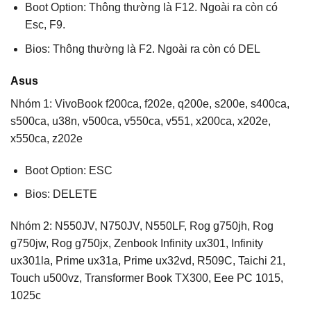
Boot Option: Thông thường là F12. Ngoài ra còn có
Esc, F9.
Bios: Thông thường là F2. Ngoài ra còn có DEL
Asus
Nhóm 1: VivoBook f200ca, f202e, q200e, s200e, s400ca,
s500ca, u38n, v500ca, v550ca, v551, x200ca, x202e,
x550ca, z202e
Boot Option: ESC
Bios: DELETE
Nhóm 2: N550JV, N750JV, N550LF, Rog g750jh, Rog
g750jw, Rog g750jx, Zenbook Infinity ux301, Infinity
ux301la, Prime ux31a, Prime ux32vd, R509C, Taichi 21,
Touch u500vz, Transformer Book TX300, Eee PC 1015,
1025c