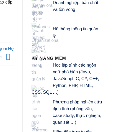
ao cấp.
Doanh nghiệp: bản chất
và tồn vong
Hệ thống thông tin quản
lý
goài Hệ
ời
KỸ NĂNG MỀM
Học lập trình các ngôn
ngữ phổ biến (Java,
JavaScript, C, C#, C++,
Python, PHP, HTML,
CSS, SQL …)
Phương pháp nghiên cứu
định tính (phỏng vấn,
case study, thực nghiệm,
quan sát …)