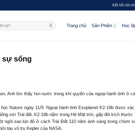
Kết nối với ch
Trang chủ
Sản Phẩm
Học lậ
ó sự sống
don, Anh tìm thấy hơi nước trong khí quyển của ngoại hành tinh ở cá
 học Nature ngày 11/9. Ngoại hành tinh Exoplanet K2-18b được xác 
iống với Trái đất. K2-18b nằm trong Hệ Mặt trời, gấp đôi kích thước 
t ngôi sao lùn đỏ ở cách Trái Đất 110 năm ánh sáng trong chòm s
bởi tàu vũ trụ Kepler của NASA.