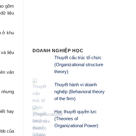
bao gồm
MUA SÁCH NGAY
MUA
dữ liệu
n ở khu
DOANH NGHIỆP HỌC
và liệu
Thuyết cấu trúc tổ chức
(Organizational structure
theory)
iên văn
Thuyết hành vi doanh
nghiệp (Behavioral theory
n nhưng
of the firm)
iết hay
Học thuyết quyền lực
(Theories of
Organizational Power)
ebb của