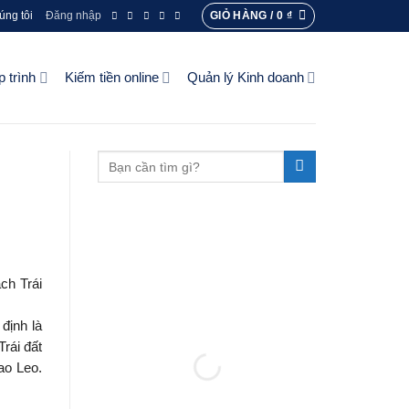
GIỎ HÀNG /
0
₫
úng tôi
Đăng nhập
p trình
Kiếm tiền online
Quản lý Kinh doanh
ch Trái
định là
Trái đất
ao Leo.