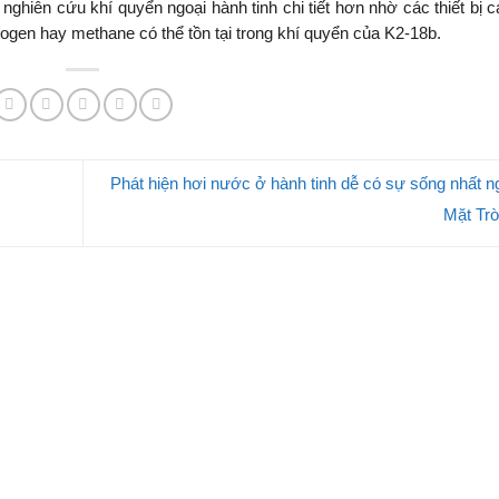
hiên cứu khí quyển ngoại hành tinh chi tiết hơn nhờ các thiết bị c
gen hay methane có thể tồn tại trong khí quyển của K2-18b.
Phát hiện hơi nước ở hành tinh dễ có sự sống nhất n
Mặt Tr