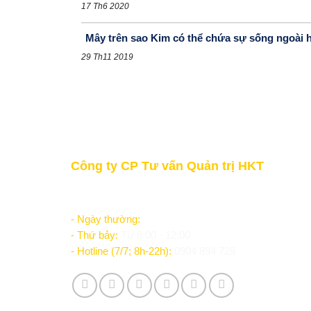
17 Th6 2020
Mây trên sao Kim có thể chứa sự sống ngoài h
29 Th11 2019
Công ty CP Tư vấn Quản trị HKT
"Học thức - Kinh nghiệm - Thành công"
- Ngày thường:
Từ 8:00 - 12:00; 14:00 - 17:30
- Thứ bảy:
Từ 8:00 - 12:00
- Hotline (7/7; 8h-22h):
0904 894 728