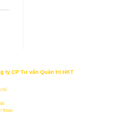
g ty CP Tư vấn Quản trị HKT
 thức - Kinh nghiệm - Thành công"
 chỉ:
Số 10B, ngõ 26, Hồ Tùng Mậu, Q. Cầu Giấy, Hà
il:
Info@HktSoft.com
n thoại:
0904 894 728