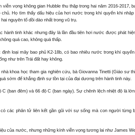
h viễn vọng không gian Hubble thu thập trong hai năm 2016-2017, 
o chủ. Họ tìm thấy dấu hiệu của hơi nước trong khí quyển khi nhập 
hai nguyên tố dồi dào nhất trong vũ trụ.
c hành tinh khác nhưng đây là lần đầu tiên hơi nước được phát hiệ
không quá cao, không quá thấp.
 định loại mây bao phủ K2-18b, có bao nhiêu nước trong khí quyển 
ống như trên Trái đất hay không.
g nhà khoa học tham gia nghiên cứu, bà Giovanna Tinetti (Giáo sư th
quá sớm để khẳng định sự tồn tại của đại dương trên hành tinh này.
ộ C (ban đêm) và 66 độ C (ban ngày). Sự chênh lệch nhiệt độ là lớ
có các phân tử liên kết gần gũi với sự sống mà con người từng b
 hiệu của nước, nhưng những kính viễn vọng tương lai như James W