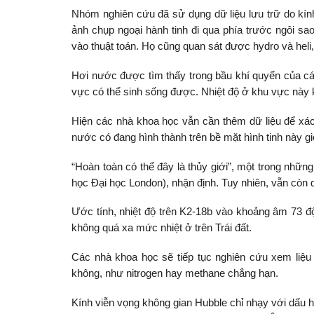
Nhóm nghiên cứu đã sử dụng dữ liệu lưu trữ do kín
ảnh chụp ngoại hành tinh đi qua phía trước ngôi sa
vào thuật toán. Họ cũng quan sát được hydro và heli, 
Hơi nước được tìm thấy trong bầu khí quyển của cá
vực có thể sinh sống được. Nhiệt độ ở khu vực này 
Hiện các nhà khoa học vẫn cần thêm dữ liệu để xác
nước có đang hình thành trên bề mặt hình tinh này gi
“Hoàn toàn có thể đây là thủy giới”, một trong nhữn
học Đại học London), nhận định. Tuy nhiên, vẫn còn 
Ước tính, nhiệt độ trên K2-18b vào khoảng âm 73 đ
không quá xa mức nhiệt ở trên Trái đất.
Các nhà khoa học sẽ tiếp tục nghiên cứu xem liệu 
không, như nitrogen hay methane chẳng hạn.
Kính viễn vọng không gian Hubble chỉ nhạy với dấu