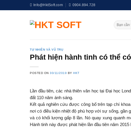
Skip
Info@HktSoft.com
0904.894.728
to
content
TỰ NHIÊN VÀ VŨ TRỤ
Phát hiện hành tinh có thể c
POSTED ON
30/11/2019
BY
HKT
Lần đầu tiên, các nhà thiên văn học tại Đại học Lon
đất 110 năm ánh sáng.
Kết quả nghiên cứu được công bố trên tạp chí khoa
nơi có điều kiện nhiệt độ phù hợp với sự sống, gần g
và có khối lượng gấp 8 lần. Nó quay xung quanh mộ
Hành tinh này được phát hiện lần đầu tiên năm 2015 