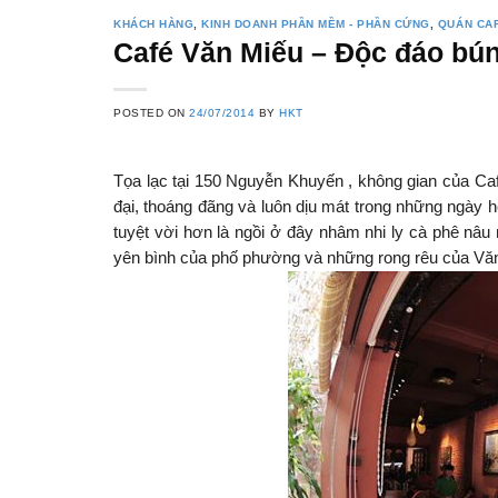
KHÁCH HÀNG
,
KINH DOANH PHẦN MỀM - PHẦN CỨNG
,
QUÁN CAF
Café Văn Miếu – Độc đáo bún
POSTED ON
24/07/2014
BY
HKT
Tọa lạc tại 150 Nguyễn Khuyến , không gian của Caf
đại, thoáng đãng và luôn dịu mát trong những ngày 
tuyệt vời hơn là ngồi ở đây nhâm nhi ly cà phê nâ
yên bình của phố phường và những rong rêu của Vă