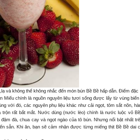
lạ và không thể không nhắc đến món bún Bề Bề hấp dẫn.
Điểm đặc b
 Miếu chính là nguồn nguyên liệu tươi sống được lấy từ vùng biể
ng với đó, các nguyên phụ liệu khác như cải ngọt, tôm sắt nõn, hà
ha trộn rất bắt mắt. Nước dùng (nước lèo) chính là nước luộc vỏ B
đậm đà, chua cay và ngọt ngào của tô bún. Nhưng nổi bật nhất tr
ến sẵn. Khi ăn, bạn sẽ cảm nhận được từng miếng thịt Bề Bề dai 