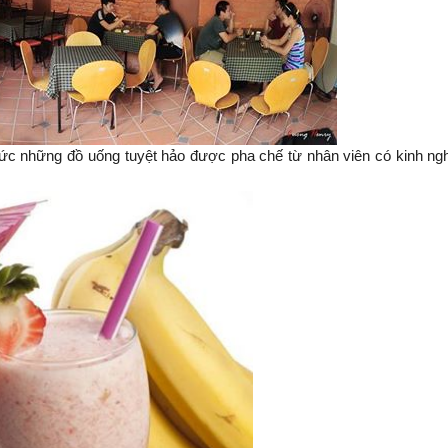
c những đồ uống tuyệt hảo được pha chế từ nhân viên có kinh ngh