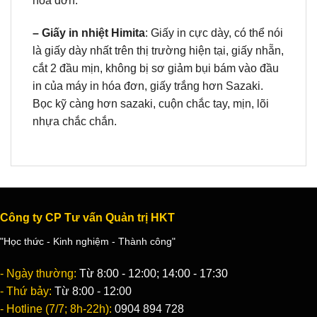
hóa đơn.
– Gi
ấy in nhiệt Himita
: Giấy in cực dày, có thể nói
là giấy dày nhất trên thị trường hiện tại, giấy nhẵn,
cắt 2 đầu mịn, không bị sơ giảm bụi bám vào đầu
in của máy in hóa đơn, giấy trắng hơn Sazaki.
Bọc kỹ càng hơn sazaki, cuộn chắc tay, mịn, lõi
nhựa chắc chắn.
Công ty CP Tư vấn Quản trị HKT
"Học thức - Kinh nghiệm - Thành công"
- Ngày thường:
Từ 8:00 - 12:00; 14:00 - 17:30
- Thứ bảy:
Từ 8:00 - 12:00
- Hotline (7/7; 8h-22h):
0904 894 728