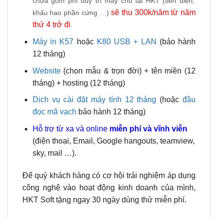
chưa gồm phí duy trì máy chủ tại HKT (tiền điện,
sẽ thu 300k/năm từ năm
khấu hao phần cứng …)
thứ 4 trở đi
.
Máy in K57
hoặc
K80 USB + LAN
(bảo hành
12 tháng)
Website
(chọn mẫu & trọn đời) + tên miền (12
tháng) + hosting (12 tháng)
Dịch vụ cài đặt máy tính 12 tháng
(hoặc
đầu
đọc mã vạch
bảo hành 12 tháng)
Hỗ trợ từ xa và online
miễn phí và
vĩnh viễn
(điện thoại, Email, Google hangouts, teamview,
sky, mail …).
Để quý khách hàng có cơ hội trải nghiệm áp dụng
công nghệ vào hoạt động kinh doanh của mình,
HKT Soft tặng ngay 30 ngày dùng thử miễn phí.