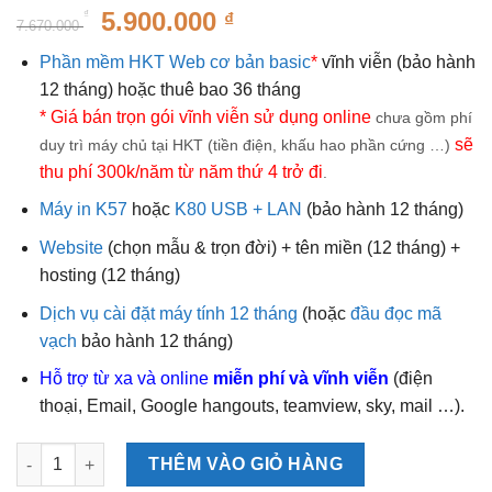
Giá
Giá
5.900.000
₫
₫
7.670.000
gốc
hiện
Phần mềm HKT Web cơ bản basic
*
vĩnh viễn (bảo hành
là:
tại
12 tháng) hoặc thuê bao 36 tháng
7.670.000 ₫.
là:
* Giá bán trọn gói vĩnh viễn sử dụng online
chưa gồm phí
5.900.000 ₫.
sẽ
duy trì máy chủ tại HKT (tiền điện, khấu hao phần cứng …)
thu phí 300k/năm từ năm thứ 4 trở đi
.
Máy in K57
hoặc
K80 USB + LAN
(bảo hành 12 tháng)
Website
(chọn mẫu & trọn đời) + tên miền (12 tháng) +
hosting (12 tháng)
Dịch vụ cài đặt máy tính 12 tháng
(hoặc
đầu đọc mã
vạch
bảo hành 12 tháng)
Hỗ trợ từ xa và online
miễn phí và
vĩnh viễn
(điện
thoại, Email, Google hangouts, teamview, sky, mail …).
Số lượng
THÊM VÀO GIỎ HÀNG