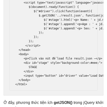
<script
type
=
"text/javascript"
language
=
"javascri
        $
(
document
).
ready
(
function
()
{
           $
(
"#driver"
).
click
(
function
(
event
){
              $
.
getJSON
(
'../result.json'
,
function
(
jd
)
                 $
(
'#stage'
).
html
(
'<p> Name: '
+
 jd
.
na
                 $
(
'#stage'
).
append
(
'<p>Age : '
+
 jd
.
a
                 $
(
'#stage'
).
append
(
'<p> Sex: '
+
 jd
.
s
});
});
});
</script>
</head>
<body>
<p>
Click vào nút để load file result.json −
</p>
<div
id
=
"stage"
style
=
"
background
-
color
:#
eee
;
"
>
        STAGE 

</div>
<input
type
=
"button"
id
=
"driver"
value
=
"Load Data
</body>
</html>
Ở đây, phương thức tiện ích
getJSON()
trong jQuery khởi