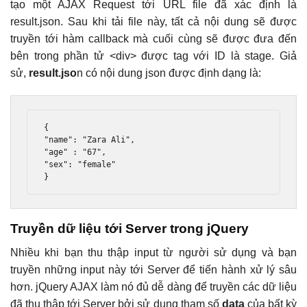
tạo một AJAX Request tới URL file đã xác định là
result.json. Sau khi tải file này, tất cả nội dung sẽ được
truyền tới hàm callback mà cuối cùng sẽ được đưa đến
bên trong phần tử <div> được tag với ID là stage. Giả
sử,
result.jso
n có nội dung json được định dạng là:
{

"name": "Zara Ali",

"age" : "67",

"sex": "female"

}
Truyền dữ liệu tới Server trong jQuery
Nhiều khi bạn thu thập input từ người sử dụng và bạn
truyền những input này tới Server để tiến hành xử lý sâu
hơn. jQuery AJAX làm nó đủ dễ dàng để truyền các dữ liệu
đã thu thập tới Server bởi sử dụng tham số
data
của bất kỳ