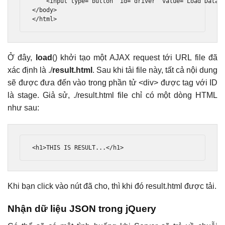
<input
type
=
"button"
id
=
"driver"
value
=
"Load Data"
</body>
</html>
Ở đây,
load
() khởi tạo một AJAX request tới URL file đã
xác định là ./
result.html
. Sau khi tải file này, tất cả nội dung
sẽ được đưa đến vào trong phần tử <div> được tag với ID
là stage. Giả sử, ./result.html file chỉ có một dòng HTML
như sau:
<h1>
THIS IS RESULT...
</h1>
Khi bạn click vào nút đã cho, thì khi đó result.html được tải.
Nhận dữ liệu JSON trong jQuery