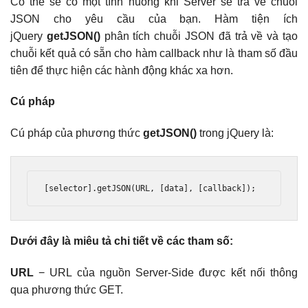
Có thể sẽ có một tình huống khi Server sẽ trả về chuỗi
JSON cho yêu cầu của bạn. Hàm tiện ích
jQuery
getJSON()
phân tích chuỗi JSON đã trả về và tạo
chuỗi kết quả có sẵn cho hàm callback như là tham số đầu
tiên để thực hiện các hành động khác xa hơn.
Cú pháp
Cú pháp của phương thức
getJSON()
trong jQuery là:
[selector].getJSON(URL, [data], [callback]);
Dưới đây là miêu tả chi tiết về các tham số:
URL
− URL của nguồn Server-Side được kết nối thông
qua phương thức GET.