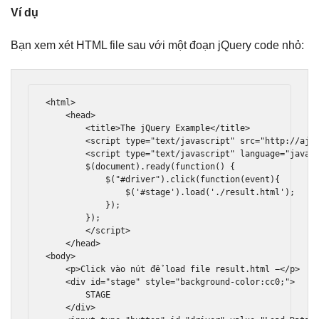
Ví dụ
Bạn xem xét HTML file sau với một đoạn jQuery code nhỏ:
<html>
<head>
<title>
The jQuery Example
</title>
<script
type
=
"text/javascript"
src
=
"http://aja
<script
type
=
"text/javascript"
language
=
"javas
        $
(
document
).
ready
(
function
()
{
            $
(
"#driver"
).
click
(
function
(
event
){
                $
(
'#stage'
).
load
(
'./result.html'
);
});
});
</script>
</head>
<body>
<p>
Click vào nút để load file result.html −
</p>
<div
id
=
"stage"
style
=
"
background
-
color
:
cc0
;
"
>
        STAGE 

</div>