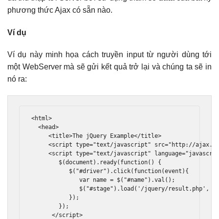
phương thức Ajax có sẵn nào.
Ví dụ
Ví dụ này minh họa cách truyền input từ người dùng tới
một WebServer mà sẽ gửi kết quả trở lại và chúng ta sẽ in
nó ra:
<html>
<head>
<title>
The jQuery Example
</title>
<script
type
=
"text/javascript"
src
=
"http://ajax.g
<script
type
=
"text/javascript"
language
=
"javascri
        $
(
document
).
ready
(
function
()
{
           $
(
"#driver"
).
click
(
function
(
event
){
var
 name 
=
 $
(
"#name"
).
val
();
              $
(
"#stage"
).
load
(
'/jquery/result.php'
,
{
});
});
</script>