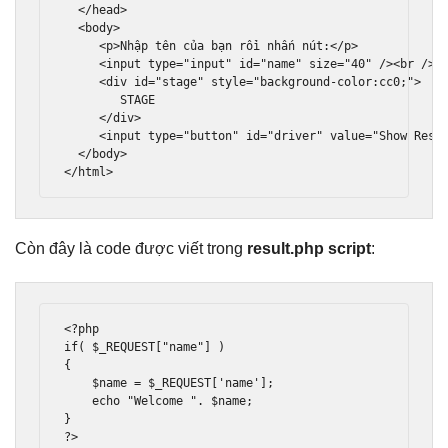
</head>
<body>
<p>
Nhập tên của bạn rồi nhấn nút:
</p>
<input
type
=
"input"
id
=
"name"
size
=
"40"
/><br
/>
<div
id
=
"stage"
style
=
"
background
-
color
:
cc0
;
"
>
        STAGE 

</div>
<input
type
=
"button"
id
=
"driver"
value
=
"Show Resu
</body>
</html>
Còn đây là code được viết trong
result.php script
:
<?
if
(
 $_REQUEST
[
"name"
]
)
{
    $name 
=
 $_REQUEST
[
'name'
];
    echo 
"Welcome "
.
 $name
;
}
?>