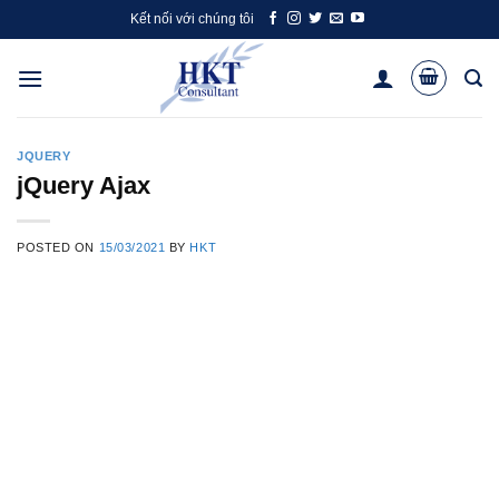
Skip
Kết nối với chúng tôi
to
content
JQUERY
jQuery Ajax
POSTED ON
15/03/2021
BY
HKT