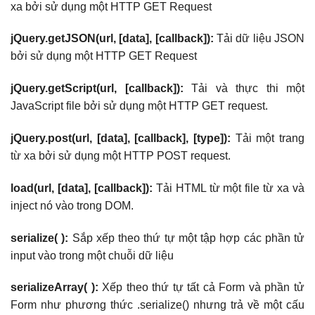
xa bởi sử dụng một HTTP GET Request
jQuery.getJSON(url, [data], [callback]):
Tải dữ liệu JSON
bởi sử dụng một HTTP GET Request
jQuery.getScript(url, [callback]):
Tải và thực thi một
JavaScript file bởi sử dụng một HTTP GET request.
jQuery.post(url, [data], [callback], [type]):
Tải một trang
từ xa bởi sử dụng một HTTP POST request.
load(url, [data], [callback]):
Tải HTML từ một file từ xa và
inject nó vào trong DOM.
serialize( ):
Sắp xếp theo thứ tự một tập hợp các phần tử
input vào trong một chuỗi dữ liệu
serializeArray( ):
Xếp theo thứ tự tất cả Form và phần tử
Form như phương thức .serialize() nhưng trả về một cấu