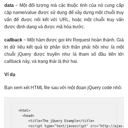
data
− Một đối tượng mà các thuộc tính của nó cung cấp
cặp name/value được sử dụng để xây dựng một chuỗi truy
vấn để được nối kết với URL, hoặc một chuỗi truy vấn
được định dạng và được mã hóa trước.
callback
− Một hàm được gọi khi Request hoàn thành. Giá
trị dữ liệu kết quả từ phân tích thân phải hồi như là một
chuỗi jQuery được truyền như là tham số đầu tiên tới
callback này, và trạng thái là thứ hai.
Ví dụ
Bạn xem xét HTML file sau với một đoạn jQuery code nhỏ:
<html>
<head>
<title>
The jQuery Example
</title>
<script
type
=
"text/javascript"
src
=
"http://ajax.g