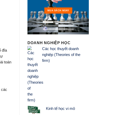
MUA 
MUA SÁCH NGAY
DOANH NGHIỆP HỌC
Các học thuyết doanh
ố đĩa
nghiệp (Theories of the
tự
firm)
bài toán
a các
Kinh tế học vi mô