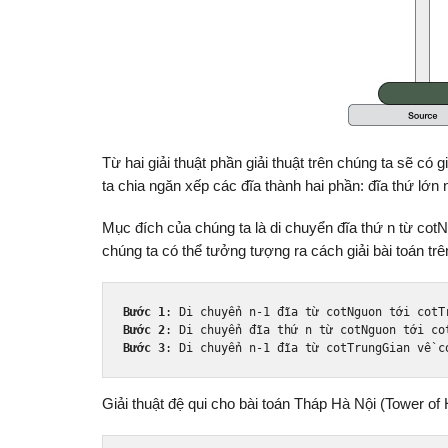
Từ hai giải thuật phần giải thuật trên chúng ta sẽ có 
ta chia ngăn xếp các đĩa thành hai phần: đĩa thứ lớn nh
Mục đích của chúng ta là di chuyển đĩa thứ n từ cotNg
chúng ta có thể tưởng tượng ra cách giải bài toán tr
B
ướ
c 
1
:
Di
 chuy
ể
n n
-
1
đĩ
a t
ừ
 cotNguon t
ớ
B
ướ
c 
2
:
Di
 chuy
ể
n 
đĩ
a th
ứ
 n t
ừ
 cotNguon t
ớ
B
ướ
c 
3
:
Di
 chuy
ể
n n
-
1
đĩ
a t
ừ
 cotTrungGian v
ề
 c
Giải thuật đệ qui cho bài toán Tháp Hà Nội (Tower of 