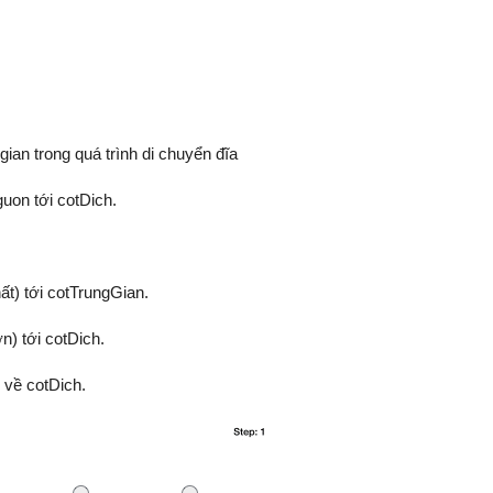
gian trong quá trình di chuyển đĩa
guon tới cotDich.
ất) tới cotTrungGian.
n) tới cotDich.
 về cotDich.