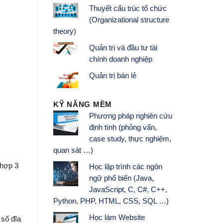
Thuyết cấu trúc tổ chức
(Organizational structure
theory)
Quản trị và đầu tư tài
chính doanh nghiệp
Quản trị bán lẻ
KỸ NĂNG MỀM
Phương pháp nghiên cứu
định tính (phỏng vấn,
case study, thực nghiệm,
quan sát …)
 hợp 3
Học lập trình các ngôn
ngữ phổ biến (Java,
JavaScript, C, C#, C++,
Python, PHP, HTML, CSS, SQL …)
Học làm Website
 số đĩa