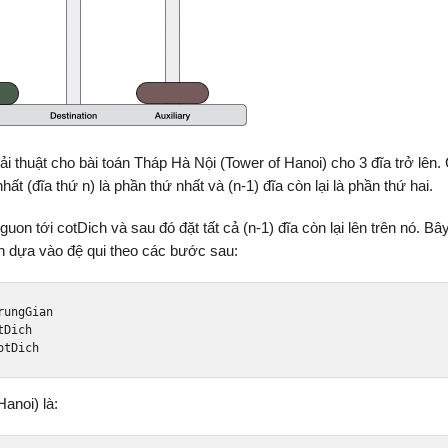
giải thuật cho bài toán Tháp Hà Nội (Tower of Hanoi) cho 3 đĩa trở lên
ất (đĩa thứ n) là phần thứ nhất và (n-1) đĩa còn lại là phần thứ hai.
uon tới cotDich và sau đó đặt tất cả (n-1) đĩa còn lại lên trên nó. Bâ
ên dựa vào đệ qui theo các bước sau:
otDich
Hanoi) là: