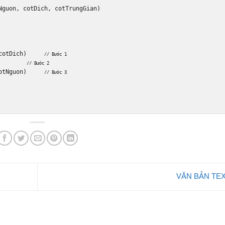
Nguon
,
 cotDich
,
 cotTrungGian
)
          

cotDich
)
// Bước 1
        
// Bước 2
otNguon
)
// Bước 3
VĂN BẢN TE