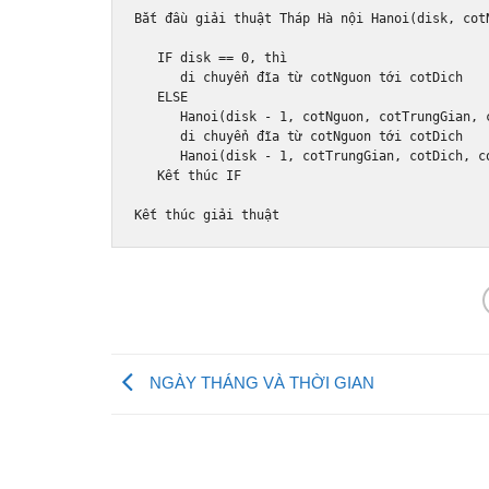
B
ắ
t 
đầ
u gi
ả
i thu
ậ
t 
Th
á
p H
à
 n
ộ
i 
Hanoi
(
disk
,
 cot
   IF disk 
==
0
,
 th
ì
      di chuy
ể
n 
đĩ
a t
ừ
 cotNguon t
ớ
i cotDich   
   ELSE

Hanoi
(
disk 
-
1
,
 cotNguon
,
 cotTrungGian
,
 
      di chuy
ể
n 
đĩ
a t
ừ
 cotNguon t
ớ
i cotDich   
Hanoi
(
disk 
-
1
,
 cotTrungGian
,
 cotDich
,
 c
   K
ế
t th
ú
c IF

K
ế
t th
ú
c gi
ả
i thu
ậ
t
NGÀY THÁNG VÀ THỜI GIAN