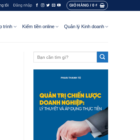
GIỎ HÀNG /
0
₫
ng tôi
Đăng nhập
p trình
Kiếm tiền online
Quản lý Kinh doanh