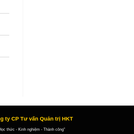
g ty CP Tư vấn Quản trị HKT
 thức - Kinh nghiệm - Thành công"