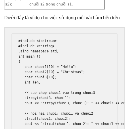
s2);
chuỗi s2 trong chuỗi s1.
Dưới đây là ví dụ cho việc sử dụng một vài hàm bên trên:
#include
<iostream>
#include
<cstring>
using
namespace
 std
;
int
 main 
()
{
char
 chuoi1
[
10
]
=
"Hello"
;
char
 chuoi2
[
10
]
=
"Christmas"
;
char
 chuoi3
[
10
];
int
 len
;
// sao chep chuoi1 vao trong chuoi3 
   strcpy
(
chuoi3
,
 chuoi1
);
   cout 
<<
"strcpy(chuoi3, chuoi1): "
<<
 chuoi3 
<<
 end
// noi hai chuoi: chuoi1 va chuoi2 
   strcat
(
chuoi1
,
 chuoi2
);
   cout 
<<
"strcat(chuoi1, chuoi2): "
<<
 chuoi1 
<<
 end