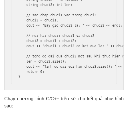
    string chuoi3
;
int
 len
;
// sao chep chuoi1 vao trong chuoi3 
    chuoi3 
=
 chuoi1
;
    cout 
<<
"Bay gio chuoi3 la: "
<<
 chuoi3 
<<
 endl
;
// noi hai chuoi: chuoi1 va chuoi2 
    chuoi3 
=
 chuoi1 
+
 chuoi2
;
    cout 
<<
"chuoi1 + chuoi2 co ket qua la: "
<<
 chuoi
// tong do dai cua chuoi3 mot sau khi thuc hien no
    len 
=
 chuoi3
.
size
();
    cout 
<<
"Tinh do dai voi ham chuoi3.size(): "
<<
 l
return
0
;
}
Chạy chương trình C/C++ trên sẽ cho kết quả như hình
sau: