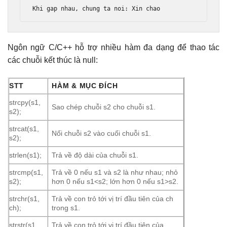
Khi
 gap nhau
,
 chung ta noi
:
Xin
 chao
Ngôn ngữ C/C++ hỗ trợ nhiều hàm đa dạng để thao tác
các chuỗi kết thúc là null:
STT
HÀM & MỤC ĐÍCH
strcpy(s1,
Sao chép chuỗi s2 cho chuỗi s1.
s2);
strcat(s1,
Nối chuỗi s2 vào cuối chuỗi s1.
s2);
strlen(s1);
Trả về độ dài của chuỗi s1.
strcmp(s1,
Trả về 0 nếu s1 và s2 là như nhau; nhỏ
s2);
hơn 0 nếu s1<s2; lớn hơn 0 nếu s1>s2.
strchr(s1,
Trả về con trỏ tới vị trí đầu tiên của ch
ch);
trong s1.
strstr(s1,
Trả về con trỏ tới vị trí đầu tiên của