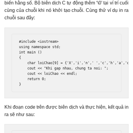
biến hằng số. Bộ biên dịch C tự động thêm ‘\0’ tại ví trí cuối
cùng của chuỗi khi nó khởi tạo chuỗi. Cùng thử ví dụ in ra
chuỗi sau đây:
#include
<iostream>
using
namespace
 std
;
int
 main 
()
{
char
 loiChao
[
9
]
=
{
'X'
,
'i'
,
'n'
,
' '
,
'c'
,
'h'
,
'a'
,
'o'
    cout 
<<
"Khi gap nhau, chung ta noi: "
;
    cout 
<<
 loiChao 
<<
 endl
;
return
0
;
}
Khi đoạn code trên được biên dịch và thực hiện, kết quả in
ra sẽ như sau: