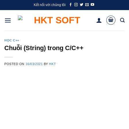
Skip
Kết nối với chúng tôi
to
content
HỌC C++
Chuỗi (String) trong C/C++
POSTED ON
16/03/2021
BY
HKT