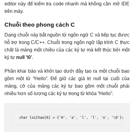
editor này để kiểm tra code nhanh mà không cần mở IDE
trên máy.
Chuỗi theo phong cách C
Dạng chuỗi này bắt nguồn từ ngôn ngữ C và tiếp tục được
hỗ trợ trong C/C++. Chuỗi trong ngôn ngữ lập trình C thực
chất là mảng một chiều của các ký tự mà kết thúc bởi một
ký tự
null ‘\0’
.
Phần khai báo và khởi tạo dưới đây tạo ra một chuỗi bao
gồm một từ “Hello”. Để giữ các giá trị null tại cuối của
mảng, cỡ của mảng các ký tự bao gồm một chuỗi phải
nhiều hơn số lượng các ký tự trong từ khóa “Hello”.
char
 loiChao
[
6
]
=
{
'H'
,
'e'
,
'l'
,
'l'
,
'o'
,
'\0'
};