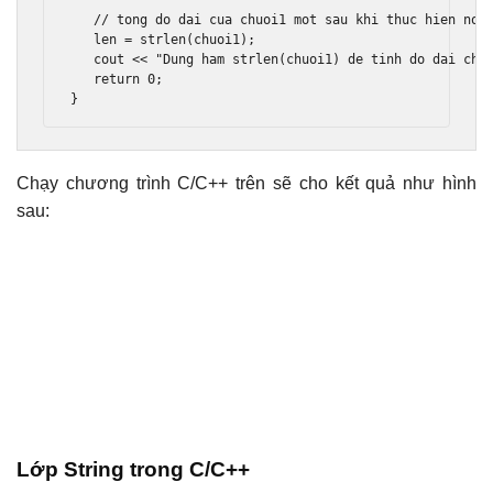
// tong do dai cua chuoi1 mot sau khi thuc hien noi
   len 
=
 strlen
(
chuoi1
);
   cout 
<<
"Dung ham strlen(chuoi1) de tinh do dai chu
return
0
;
}
Chạy chương trình C/C++ trên sẽ cho kết quả như hình
sau:
Lớp String trong C/C++