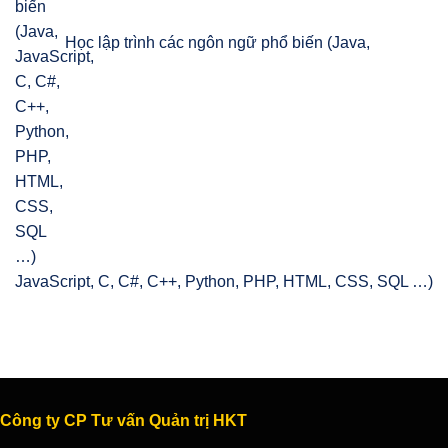
Học lập trình các ngôn ngữ phổ biến (Java,
JavaScript, C, C#, C++, Python, PHP, HTML, CSS, SQL …)
Công ty CP Tư vấn Quản trị HKT