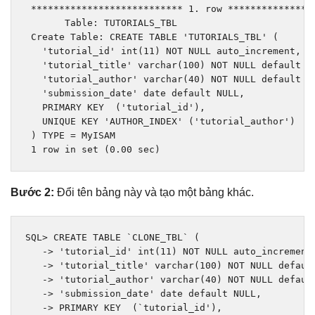
***************************
1.
 row 
***************
Table
:
 TUTORIALS_TBL 

Create
Table
:
 CREATE TABLE 
'TUTORIALS_TBL'
(
'tutorial_id'
int
(
11
)
 NOT NULL auto_increment
,
'tutorial_title'
 varchar
(
100
)
 NOT NULL 
default
'
'tutorial_author'
 varchar
(
40
)
 NOT NULL 
default
'
'submission_date'
 date 
default
 NULL
,
   PRIMARY KEY  
(
'tutorial_id'
),
   UNIQUE KEY 
'AUTHOR_INDEX'
(
'tutorial_author'
)
)
 TYPE 
=
MyISAM
1
 row 
in
set
(
0.00
 sec
)
Bước 2:
Đổi tên bảng này và tạo một bảng khác.
SQL
>
 CREATE TABLE 
`CLONE_TBL`
(
->
'tutorial_id'
int
(
11
)
 NOT NULL auto_increment
->
'tutorial_title'
 varchar
(
100
)
 NOT NULL 
defaul
->
'tutorial_author'
 varchar
(
40
)
 NOT NULL 
defaul
->
'submission_date'
 date 
default
 NULL
,
->
 PRIMARY KEY  
(
`tutorial_id'), 
