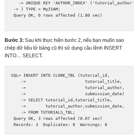
   -> UNIQUE KEY 'AUTHOR_INDEX' ('tutorial_author') 
 -> ) TYPE = MyISAM; 

 Query OK, 0 rows affected (1.80 sec) 

Bước 3:
Sau khi thực hiện bước 2, nếu bạn muốn sao
chép dữ liệu từ bảng cũ thì sử dụng câu lệnh INSERT
INTO… SELECT.
SQL
>
 INSERT INTO CLONE_TBL 
(
tutorial_id
,
->
                        tutorial_title
,
->
                        tutorial_author
,
->
                        submission_date
)
->
 SELECT tutorial_id
,
tutorial_title
,
->
        tutorial_author
,
submission_date
,
->
 FROM TUTORIALS_TBL
;
Query
 OK
,
3
 rows affected 
(
0.07
 sec
)
Records
:
3
Duplicates
:
0
Warnings
:
0