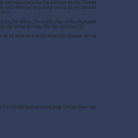
ặt vào hàm run() của lóp kế thừa từ lớp Thread
hế nào? Một lóp ứng dụng nhúng đã kế thừa từ
tích.
trong hệ thống. Ta có thể chạy nhiều MỵApplet
ù các luồng đó chạy độc lập với nhau [3],
p đã kế thừa từ một lớp khác với Thread, nên ta
un ( ) của đối tưọmg tưong ứng. Lời gọi hàm này