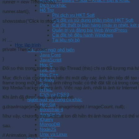
Karaoké – Billard – Spa – Khách sạn & Khác
runner = new Thread(this);
Dịch vụ khác
Hỗ Trợ
runner.start();
Phí dịch vụ HKT Soft
Cài đặt và sử dụng phần mềm HKT Soft
showstatus(“Click to stop”);
Cài đặt thiết bị bán hàng (máy in nhiệt, két
Quản trị và đăng bài Web WordPress
}
Cài đặt hệ điều hành Windows
H …
Tài liệu nội bộ
Học lập trình
private Thread runner;
Các ngôn ngữ phổ biến
Java Core
}
JavaScript
Học C
Đối so this trong toán tử tạo lập Thread (this) chi ra đối tượng mà h
Học C#
Học C++
Mục đích của chúng ta là hiển thị một dãy các ảnh liên tiếp để tạ
Python
frame trong một file (tệp) ảnh riêng hoặc có thề đặt tất cả trong c
PHP
lớp MediaTracker để nạp ảnh. Việc nạp ảnh, nhất là ânh từ Internet
HTML
CSS và CSS3
Khi ảnh đã được nạp, ta phải vẽ nó.
Ngôn ngữ và công cụ khác
Học Git
g.drawlmage(image, 0, – i * imageHeight / imageCount, null);
Bootstrap 4
AngularJS
Như vậy, chương trinh Animat ion đề hiền thị ảnh hoạt hình có thể v
jQuery
MongoDB
sau.
NodeJS
Unix và Linux
// Animation, java