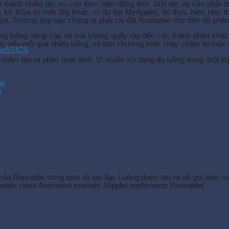
thành nhiều tác vụ con thực hiện đồng thời. Mồi tác vụ cần phải đ
kế thừa từ một lớp khác, ví dụ lóp MỵApplet, thì thực hiện như t
ữa. Trường họp này chúng ta phải cài đặt Runnable như trên đã phân 
ong luồng riêng của nó mà không quấy rầy đến các thành phần khác 
ng, nếu mở quá nhiều luồng, sẽ làm chương trình chạy chậm lại mặc d
OGISTICS
 nhằm tạo ra phim hoạt hình. Vì muốn sử dụng đa luồng trong một lớ
ầu
p
của Runnable trong toán tử tạo lập. Luồng đuợc tạo ra sẽ gọi hàm r
: public class Animation extends JApplet implements Runnable{