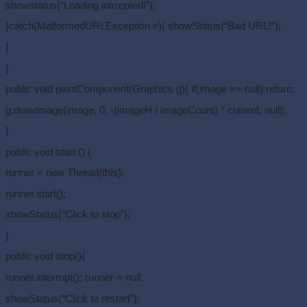
showstatus(“Loading intrrepted!”);
}catch(MalformedURLException e)( showStatus(“Bad URL!”);
}
}
public void paintComponent(Graphics g){ if(image == null) return;
g.drawlmage(image, 0, -(imageH / imageCount) * current, null);
}
public void start () (
runner = new Thread(this);
runner.start();
showStatus(“Click to stop”);
}
public void stop(){
runner.interrupt(); runner = null;
showStatus(“Click to restart”);