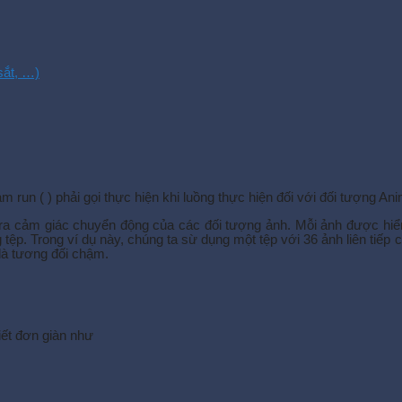
 sắt, …)
àm run ( ) phải gọi thực hiện khi luồng thực hiện đối với đối tượng Ani
o ra cảm giác chuyển động của các đối tượng ảnh. Mỗi ảnh được hiển
ùng tệp. Trong ví dụ này, chúng ta sừ dụng một tệp với 36 ảnh liên ti
 là tương đối chậm.
iết đơn giàn như