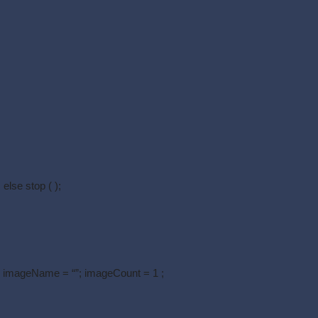
else stop ( );
 imageName = “”; imageCount = 1 ;