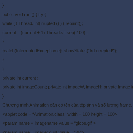
}
public void run () { try {
while ( ! Thread. int(irrupted () ) ( repaint();
current – (current + 1) Thread.s Lsep(2 00) ;
}
}catch(InterruptedException e){ showStatus(“Ird errepted!”);
}
}
private int current ;
private int imageCount; private int imageW, imageH; private Image 
}
Chương trình Animation cần có tên cùa tệp ảnh và sổ lượng frame
<applet code = “Animation.class” width = 100 height = 100>
<param name = imagename value = “globe.gif”>
<param name = imagecount value = “36”>