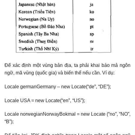
Để xác định một vùng bản địa, ta phải khai báo mả ngôn
ngữ, mã vùng (quốc gia) và biến thể nếu cần. Ví dụ:
Locale germanGermany – new Locate(“de”, “DE”};
Locale USA = new Locate(“en”, “US”};
Locale norwegianNorwayBokmal = new Locate (“no”, “NO”,
“B”);