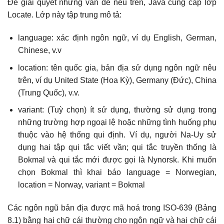
Để giải quyết những vấn đề nêu trên, Java cung cấp lớp
Locate. Lớp này tập trung mô tả:
language: xác định ngôn ngữ, ví dụ English, German,
Chinese, v.v
location: tên quốc gia, bản địa sử dụng ngôn ngữ nêu
trên, ví dụ United State (Hoa Kỳ), Germany (Đức), China
(Trung Quốc), v.v.
variant: (Tuỳ chọn) ít sử dụng, thường sử dụng trong
những trường hợp ngoại lệ hoặc những tình huống phụ
thuộc vào hệ thống qui định. Ví dụ, người Na-Uy sử
dụng hai tập qui tắc viết vần; qui tắc truyền thống là
Bokmal và qui tắc mới được gọi là Nynorsk. Khi muốn
chọn Bokmal thì khai báo language = Norwegian,
location = Norway, variant = Bokmal
Các ngôn ngũ bản địa được mã hoá trong ISO-639 (Bảng
8.1) bằng hai chữ cái thường cho ngôn ngữ và hai chữ cái