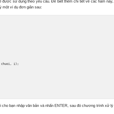
 được sử dụng theo yêu cầu. Để biết thêm chi tiết về các hàm này,
lý một ví dụ đơn giản sau:
 chuoi
,
 i
);
đợi cho bạn nhập văn bản và nhấn ENTER, sau đó chương trình xử lý