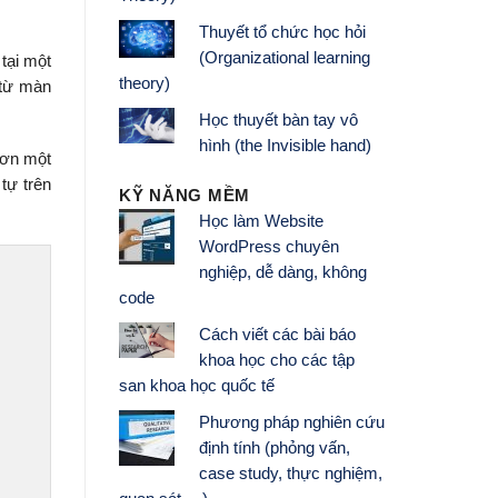
Thuyết tổ chức học hỏi
(Organizational learning
tại một
theory)
 từ màn
Học thuyết bàn tay vô
hình (the Invisible hand)
đơn một
tự trên
KỸ NĂNG MỀM
Học làm Website
WordPress chuyên
nghiệp, dễ dàng, không
code
Cách viết các bài báo
khoa học cho các tập
san khoa học quốc tế
Phương pháp nghiên cứu
định tính (phỏng vấn,
case study, thực nghiệm,