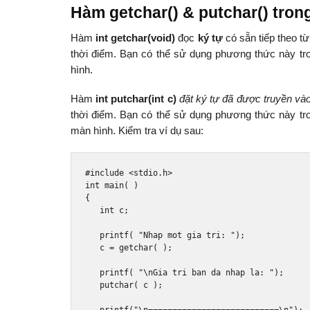
Hàm getchar() & putchar() tron
Hàm
int getchar(void)
đọc
ký tự
có sẵn tiếp theo t
thời điểm. Bạn có thể sử dụng phương thức này tr
hình.
Hàm
int putchar(int c)
đặt ký tự đã được truyền vào
thời điểm. Bạn có thể sử dụng phương thức này tro
màn hình. Kiểm tra ví dụ sau:
#include
<stdio.h>
int
 main
(
)
{
int
 c
;
   printf
(
"Nhap mot gia tri: "
);
   c 
=
 getchar
(
);
   printf
(
"\nGia tri ban da nhap la: "
);
   putchar
(
 c 
);