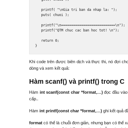
   printf
(
"\nGia tri ban da nhap la: "
);
   puts
(
 chuoi 
);
   printf
(
"\n===========================\n"
);
   printf
(
"QTM chuc cac ban hoc tot! \n"
);
return
0
;
}
Khi code trên được biên dịch và thực thi, nó đợi 
dòng và xem kết quả:
Hàm scanf() và printf() trong C
Hàm
int scanf(const char *format,…)
đọc đầu vào 
cấp..
Hàm
int printf(const char *format,…)
ghi kết quả đầ
format
có thể là chuỗi đơn giản, nhưng bạn có thể 