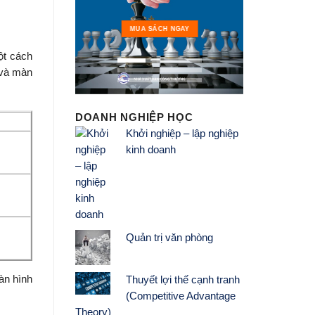
MUA 
MUA SÁCH NGAY
một cách
 và màn
DOANH NGHIỆP HỌC
Khởi nghiệp – lập nghiệp
kinh doanh
Quản trị văn phòng
màn hình
Thuyết lợi thế cạnh tranh
(Competitive Advantage
Theory)