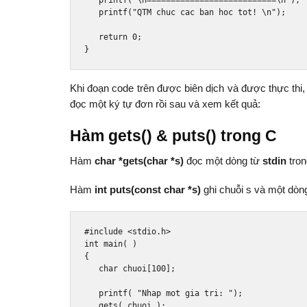
   printf
(
"\n===========================\n"
);
   printf
(
"QTM chuc cac ban hoc tot! \n"
);
return
0
;
}
Khi đoạn code trên được biên dịch và được thực thi
đọc một ký tự đơn rồi sau và xem kết quả:
Hàm gets() & puts() trong C
Hàm
char *gets(char *s)
đọc một dòng từ
stdin
tron
Hàm
int puts(const char *s)
ghi chuỗi s và một dòn
#include
<stdio.h>
int
 main
(
)
{
char
 chuoi
[
100
];
   printf
(
"Nhap mot gia tri: "
);
   gets
(
 chuoi 
);