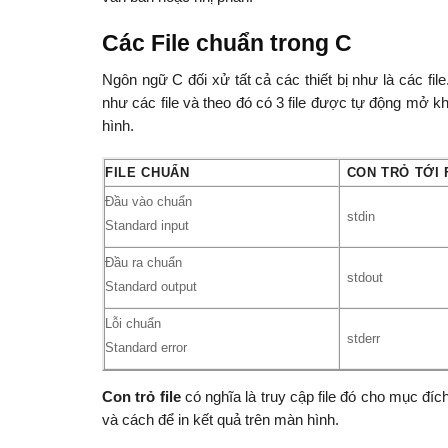
Các File chuẩn trong C
Ngôn ngữ C đối xử tất cả các thiết bị như là các fil
như các file và theo đó có 3 file được tự động mở k
hình.
FILE CHUẨN
CON TRỎ TỚI 
Đầu vào chuẩn
stdin
Standard input
Đầu ra chuẩn
stdout
Standard output
Lỗi chuẩn
stderr
Standard error
Con trỏ file
có nghĩa là truy cập file đó cho mục đíc
và cách để in kết quả trên màn hình.