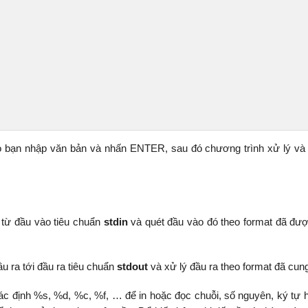
cho bạn nhập văn bản và nhấn ENTER, sau đó chương trình xử lý và
từ đầu vào tiêu chuẩn
stdin
và quét đầu vào đó theo format đã đư
u ra tới đầu ra tiêu chuẩn
stdout
và xử lý đầu ra theo format đã cun
xác định %s, %d, %c, %f, … để in hoặc đọc chuỗi, số nguyên, ký tự 