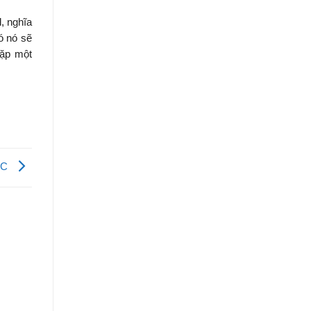
, nghĩa
đó nó sẽ
gặp một
g C