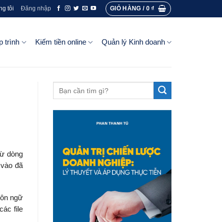
GIỎ HÀNG /
0
₫
ng tôi
Đăng nhập
p trình
Kiếm tiền online
Quản lý Kinh doanh
từ dòng
 vào đã
gôn ngữ
ác file