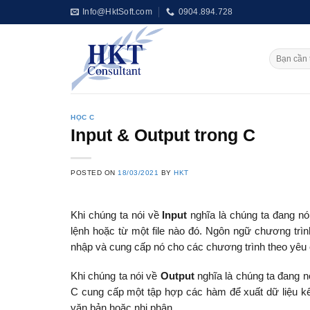
Skip
Info@HktSoft.com
0904.894.728
to
content
HỌC C
Input & Output trong C
POSTED ON
18/03/2021
BY
HKT
Khi chúng ta nói về
Input
nghĩa là chúng ta đang nó
lệnh hoặc từ một file nào đó. Ngôn ngữ chương trì
nhập và cung cấp nó cho các chương trình theo yêu 
Khi chúng ta nói về
Output
nghĩa là chúng ta đang n
C cung cấp một tập hợp các hàm để xuất dữ liệu kết
văn bản hoặc nhị phân.