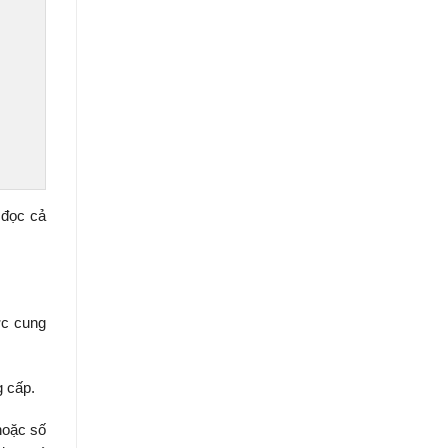
 đọc cả
ợc cung
g cấp.
hoặc số