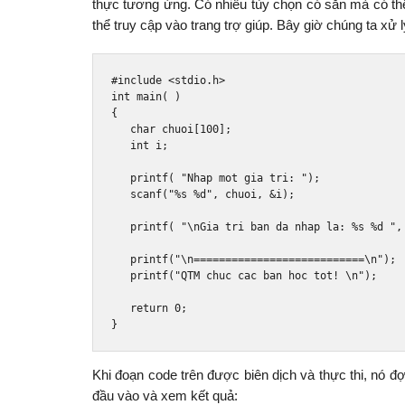
thực tương ứng. Có nhiều tùy chọn có sẵn mà có thể
thể truy cập vào trang trợ giúp. Bây giờ chúng ta xử 
#include
<stdio.h>
int
 main
(
)
{
char
 chuoi
[
100
];
int
 i
;
   printf
(
"Nhap mot gia tri: "
);
   scanf
(
"%s %d"
,
 chuoi
,
&
i
);
   printf
(
"\nGia tri ban da nhap la: %s %d "
,
   printf
(
"\n===========================\n"
);
   printf
(
"QTM chuc cac ban hoc tot! \n"
);
return
0
;
}
Khi đoạn code trên được biên dịch và thực thi, nó 
đầu vào và xem kết quả: