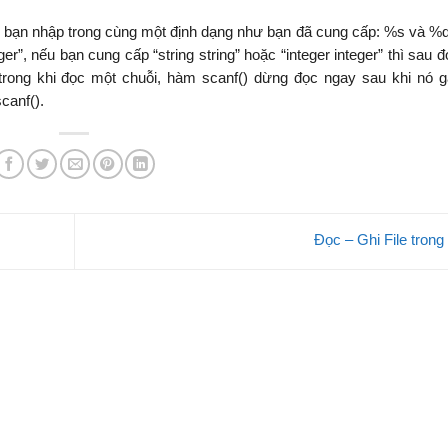
o bạn nhập trong cùng một định dạng như bạn đã cung cấp: %s và %d
er”, nếu bạn cung cấp “string string” hoặc “integer integer” thì sau 
 trong khi đọc một chuỗi, hàm scanf() dừng đọc ngay sau khi nó 
scanf().
Đọc – Ghi File tron