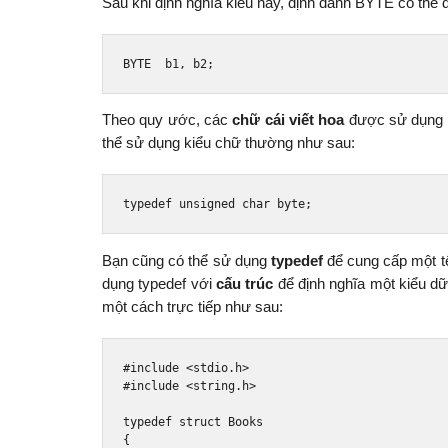
Sau khi định nghĩa kiểu này, định danh BYTE có thể 
BYTE  b1
,
 b2
;
Theo quy ước, các
chữ cái viết hoa
được sử dụng c
thể sử dụng kiểu chữ thường như sau:
typedef
unsigned
char
byte
;
Bạn cũng có thể sử dụng
typedef
để cung cấp một tê
dụng typedef với
cấu trúc
để định nghĩa một kiểu dữ 
một cách trực tiếp như sau:
#include
<stdio.h>
#include
<string.h>
typedef
struct
Books
{