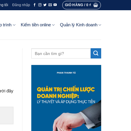
GIỎ HÀNG /
0
₫
ng tôi
Đăng nhập
p trình
Kiếm tiền online
Quản lý Kinh doanh
ưới đây