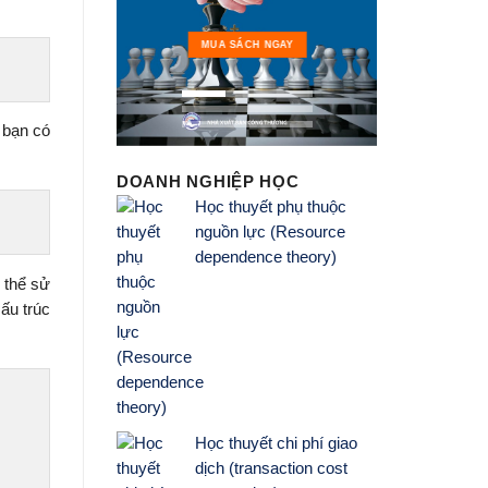
MUA 
MUA SÁCH NGAY
 bạn có
DOANH NGHIỆP HỌC
Học thuyết phụ thuộc
nguồn lực (Resource
dependence theory)
 thể sử
ấu trúc
Học thuyết chi phí giao
dịch (transaction cost