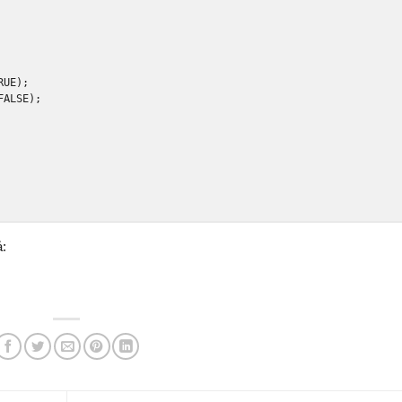
RUE
);
FALSE
);
ả: