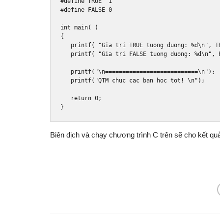
#define
 TRUE  
1
#define
 FALSE 
0
int
 main
(
)
{
   printf
(
"Gia tri TRUE tuong duong: %d\n"
,
 T
   printf
(
"Gia tri FALSE tuong duong: %d\n"
,
 
   printf
(
"\n===========================\n"
);
   printf
(
"QTM chuc cac ban hoc tot! \n"
);
return
0
;
}
Biên dịch và chạy chương trình C trên sẽ cho kết qu