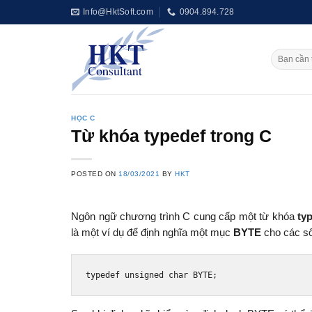
Skip
Info@HktSoft.com
0904.894.728
to
content
HỌC C
Từ khóa typedef trong C
POSTED ON
18/03/2021
BY
HKT
Ngôn ngữ chương trình C cung cấp một từ khóa
ty
là một ví dụ để định nghĩa một mục
BYTE
cho các số
typedef
unsigned
char
 BYTE
;