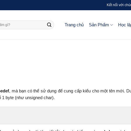
Kết nối với chú
Trang chủ
Sản Phẩm
Học lậ
pedef
, mà bạn có thể sử dụng để cung cấp kiểu cho một tên mới. D
 1 byte (như unsigned char).