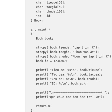
char
  tieude
[
50
];
char
  tacgia
[
50
];
char
  chude
[
100
];
int
   id
;
}
Book
;
int
 main
(
)
{
Book
 book
;
   strcpy
(
 book
.
tieude
,
"Lap trinh C"
);
   strcpy
(
 book
.
tacgia
,
"Pham Van At"
);
   strcpy
(
 book
.
chude
,
"Ngon ngu lap trinh C"
)
   book
.
id 
=
1234567
;
   printf
(
"Tieu de: %s\n"
,
 book
.
tieude
);
   printf
(
"Tac gia: %s\n"
,
 book
.
tacgia
);
   printf
(
"Chu de: %s\n"
,
 book
.
chude
);
   printf
(
"ID: %d\n"
,
 book
.
id
);
   printf
(
"\n===========================\n"
);
   printf
(
"QTM chuc cac ban hoc tot! \n"
);
return
0
;
}