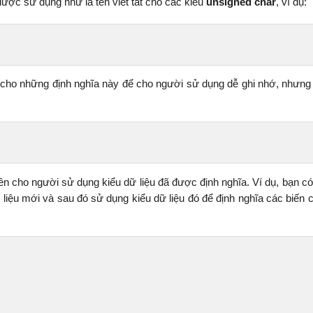
được sử dụng như là tên viết tắt cho các kiểu
unsigned char
, ví dụ:
ho những định nghĩa này để cho người sử dụng dễ ghi nhớ, nhưng
n cho người sử dụng kiểu dữ liệu đã được định nghĩa. Ví dụ, bạn có
liệu mới và sau đó sử dụng kiểu dữ liệu đó để định nghĩa các biến c