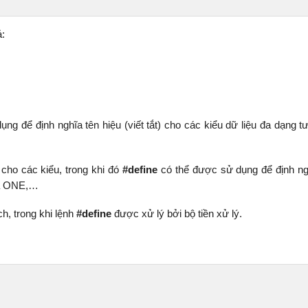
ả:
ng để định nghĩa tên hiệu (viết tắt) cho các kiểu dữ liệu đa dạng t
cho các kiểu, trong khi đó
#define
có thể được sử dụng để định ng
 là ONE,…
h, trong khi lệnh
#define
được xử lý bởi bộ tiền xử lý.