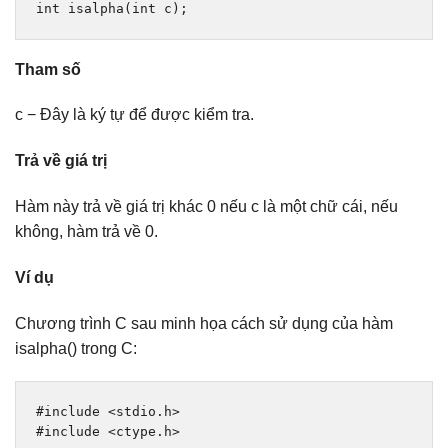
int
 isalpha
(
int
 c
);
Tham số
c − Đây là ký tự để được kiểm tra.
Trả về giá trị
Hàm này trả về giá trị khác 0 nếu c là một chữ cái, nếu
không, hàm trả về 0.
Ví dụ
Chương trình C sau minh họa cách sử dụng của hàm
isalpha() trong C:
#include
<stdio.h>
#include
<ctype.h>