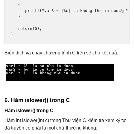
{
      printf
(
"var3 = |%c| la khong the in duoc\n"
,
 
}
return
(
0
);
}
Biên dịch và chạy chương trình C trên sẽ cho kết quả:
6. Hàm islower() trong C
Hàm islower() trong C
Hàm int islower(int c) trong Thư viện C kiểm tra xem ký tự
đã truyền có phải là một chữ thường không.