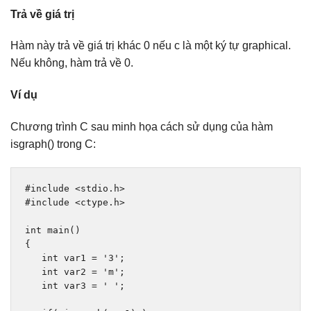
Trả về giá trị
Hàm này trả về giá trị khác 0 nếu c là một ký tự graphical.
Nếu không, hàm trả về 0.
Ví dụ
Chương trình C sau minh họa cách sử dụng của hàm
isgraph() trong C:
#include
<stdio.h>
#include
<ctype.h>
int
 main
()
{
int
 var1 
=
'3'
;
int
 var2 
=
'm'
;
int
 var3 
=
' '
;