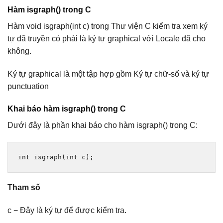
Hàm isgraph() trong C
Hàm void isgraph(int c) trong Thư viện C kiểm tra xem ký
tự đã truyền có phải là ký tự graphical với Locale đã cho
không.
Ký tự graphical là một tập hợp gồm Ký tự chữ-số và ký tự
punctuation
Khai báo hàm isgraph() trong C
Dưới đây là phần khai báo cho hàm isgraph() trong C:
int
 isgraph
(
int
 c
);
Tham số
c − Đây là ký tự để được kiểm tra.