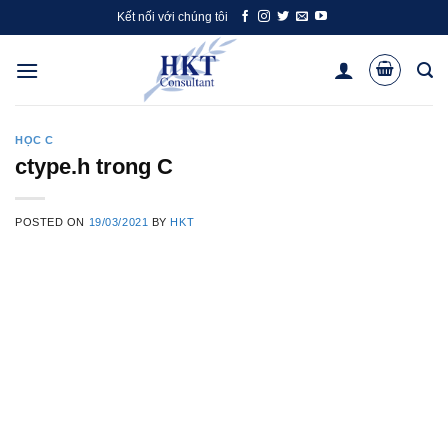
Skip
Kết nối với chúng tôi
to
content
HỌC C
ctype.h trong C
POSTED ON
19/03/2021
BY
HKT