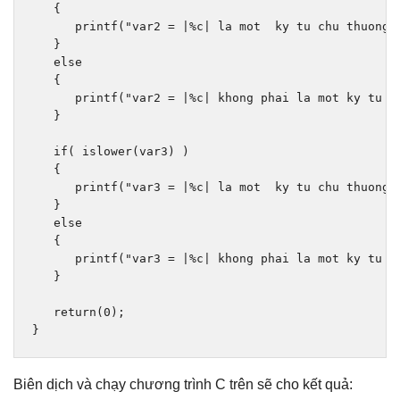
{
      printf
(
"var2 = |%c| la mot  ky tu chu thuong\
}
else
{
      printf
(
"var2 = |%c| khong phai la mot ky tu c
}
if
(
 islower
(
var3
)
)
{
      printf
(
"var3 = |%c| la mot  ky tu chu thuong\
}
else
{
      printf
(
"var3 = |%c| khong phai la mot ky tu c
}
return
(
0
);
}
Biên dịch và chạy chương trình C trên sẽ cho kết quả: