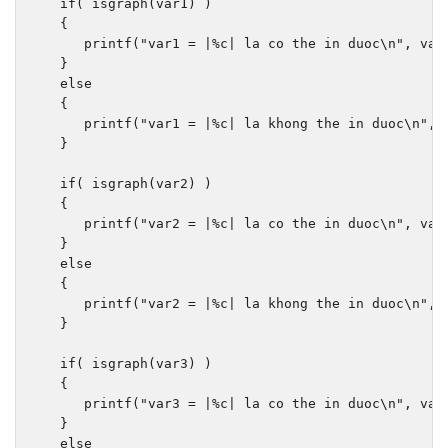
if
(
 isgraph
(
var1
)
)
{
      printf
(
"var1 = |%c| la co the in duoc\n"
,
 var
}
else
{
      printf
(
"var1 = |%c| la khong the in duoc\n"
,
 
}
if
(
 isgraph
(
var2
)
)
{
      printf
(
"var2 = |%c| la co the in duoc\n"
,
 var
}
else
{
      printf
(
"var2 = |%c| la khong the in duoc\n"
,
 
}
if
(
 isgraph
(
var3
)
)
{
      printf
(
"var3 = |%c| la co the in duoc\n"
,
 var
}
else