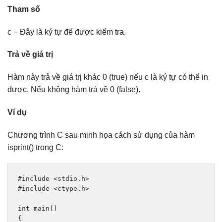
Tham số
c − Đây là ký tự để được kiểm tra.
Trả về giá trị
Hàm này trả về giá trị khác 0 (true) nếu c là ký tự có thể in
được. Nếu không hàm trả về 0 (false).
Ví dụ
Chương trình C sau minh họa cách sử dụng của hàm
isprint() trong C:
#include
<stdio.h>
#include
<ctype.h>
int
 main
()
{