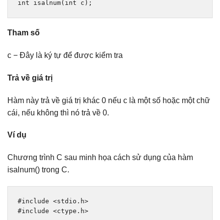
int
 isalnum
(
int
 c
);
Tham số
c − Đây là ký tự để được kiểm tra
Trả về giá trị
Hàm này trả về giá trị khác 0 nếu c là một số hoặc một chữ
cái, nếu không thì nó trả về 0.
Ví dụ
Chương trình C sau minh họa cách sử dụng của hàm
isalnum() trong C.
#include
<stdio.h>
#include
<ctype.h>