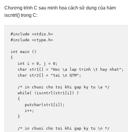
Chương trình C sau minh họa cách sử dụng của hàm
iscntrl() trong C:
#include
<stdio.h>
#include
<ctype.h>
int
 main 
()
{
int
 i 
=
0
,
 j 
=
0
;
char
 str1
[]
=
"Hoc \a lap trinh \t hay nhat"
;
char
 str2
[]
=
"tai \n QTM"
;
/* in chuoi cho toi khi gap ky tu \a */
while
(
!
iscntrl
(
str1
[
i
])
)
{
      putchar
(
str1
[
i
]);
      i
++;
}
/* in chuoi cho toi khi gap ky tu \n */