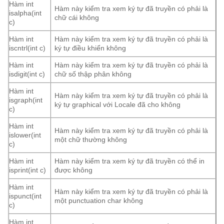
Hàm int
Hàm này kiểm tra xem ký tự đã truyền có phải là
isalpha(int
chữ cái không
c)
Hàm int
Hàm này kiểm tra xem ký tự đã truyền có phải là
iscntrl(int c)
ký tự điều khiển không
Hàm int
Hàm này kiểm tra xem ký tự đã truyền có phải là
isdigit(int c)
chữ số thập phân không
Hàm int
Hàm này kiểm tra xem ký tự đã truyền có phải là
isgraph(int
ký tự graphical với Locale đã cho không
c)
Hàm int
Hàm này kiểm tra xem ký tự đã truyền có phải là
islower(int
một chữ thường không
c)
Hàm int
Hàm này kiểm tra xem ký tự đã truyền có thể in
isprint(int c)
được không
Hàm int
Hàm này kiểm tra xem ký tự đã truyền có phải là
ispunct(int
một punctuation char không
c)
Hàm int