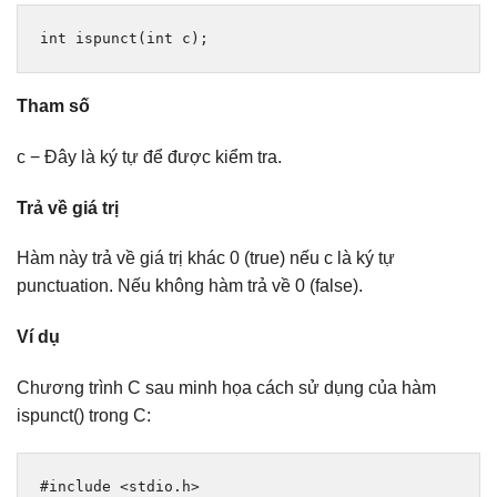
int
 ispunct
(
int
 c
);
Tham số
c − Đây là ký tự để được kiểm tra.
Trả về giá trị
Hàm này trả về giá trị khác 0 (true) nếu c là ký tự
punctuation. Nếu không hàm trả về 0 (false).
Ví dụ
Chương trình C sau minh họa cách sử dụng của hàm
ispunct() trong C:
#include
<stdio.h>