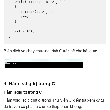
while
(
!
iscntrl
(
str2
[
j
])
)
{
      putchar
(
str2
[
j
]);
      j
++;
}
return
(
0
);
}
Biên dịch và chạy chương trình C trên sẽ cho kết quả:
4. Hàm isdigit() trong C
Hàm isdigit() trong C
Hàm void isdigit(int c) trong Thư viện C kiểm tra xem ký tự
đã truyền có phải là chữ số thập phân không.