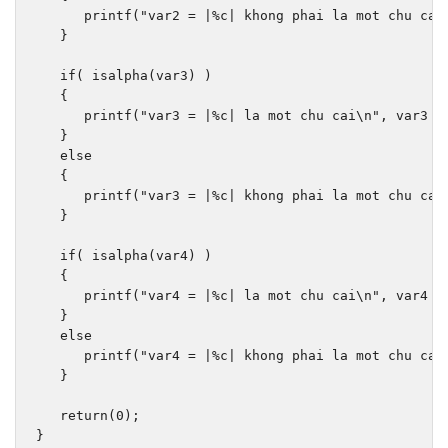
      printf
(
"var2 = |%c| khong phai la mot chu cai
}
if
(
 isalpha
(
var3
)
)
{
      printf
(
"var3 = |%c| la mot chu cai\n"
,
 var3 
)
}
else
{
      printf
(
"var3 = |%c| khong phai la mot chu cai
}
if
(
 isalpha
(
var4
)
)
{
      printf
(
"var4 = |%c| la mot chu cai\n"
,
 var4 
)
}
else
      printf
(
"var4 = |%c| khong phai la mot chu cai
}
return
(
0
);
}