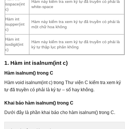
Hàm này kiểm tra xem ký tự đã truyền có phải là
isspace(int
white-space
c)
Hàm int
Hàm này kiểm tra xem ký tự đã truyền có phải là
isupper(int
một chữ hoa không
c)
Hàm int
Hàm này kiểm tra xem ký tự đã truyền có phải là
isxdigit(int
ký tự thập lục phân không
c)
1. Hàm int isalnum(int c)
Hàm isalnum() trong C
Hàm void isalnum(int c) trong Thư viện C kiểm tra xem ký
tự đã truyền có phải là ký tự – số hay không.
Khai báo hàm isalnum() trong C
Dưới đây là phần khai báo cho hàm isalnum() trong C.