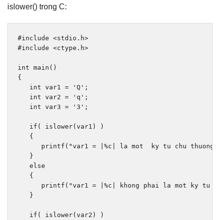
islower() trong C:
#include
<stdio.h>
#include
<ctype.h>
int
 main
()
{
int
 var1 
=
'Q'
;
int
 var2 
=
'q'
;
int
 var3 
=
'3'
;
if
(
 islower
(
var1
)
)
{
      printf
(
"var1 = |%c| la mot  ky tu chu thuong\
}
else
{
      printf
(
"var1 = |%c| khong phai la mot ky tu c
}
if
(
 islower
(
var2
)
)