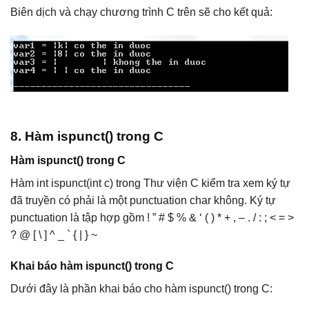
Biên dịch và chạy chương trình C trên sẽ cho kết quả:
8. Hàm ispunct() trong C
Hàm ispunct() trong C
Hàm int ispunct(int c) trong Thư viện C kiểm tra xem ký tự
đã truyền có phải là một punctuation char không. Ký tự
punctuation là tập hợp gồm ! ” # $ % & ‘ ( ) * + , – . / : ; < = >
? @ [ \ ] ^ _ ` { | } ~
Khai báo hàm ispunct() trong C
Dưới đây là phần khai báo cho hàm ispunct() trong C: