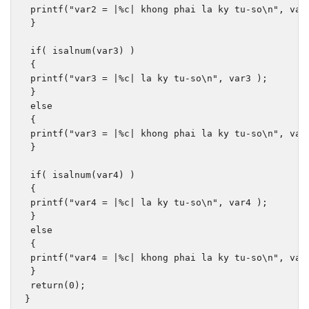
 printf
(
"var2 = |%c| khong phai la ky tu-so\n"
,
 var
}
if
(
 isalnum
(
var3
)
)
{
 printf
(
"var3 = |%c| la ky tu-so\n"
,
 var3 
);
}
else
{
 printf
(
"var3 = |%c| khong phai la ky tu-so\n"
,
 var
}
if
(
 isalnum
(
var4
)
)
{
 printf
(
"var4 = |%c| la ky tu-so\n"
,
 var4 
);
}
else
{
 printf
(
"var4 = |%c| khong phai la ky tu-so\n"
,
 var
}
return
(
0
);
}