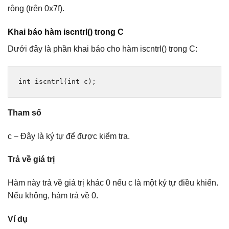
rộng (trên 0x7f).
Khai báo hàm iscntrl() trong C
Dưới đây là phần khai báo cho hàm iscntrl() trong C:
int
 iscntrl
(
int
 c
);
Tham số
c − Đây là ký tự để được kiểm tra.
Trả về giá trị
Hàm này trả về giá trị khác 0 nếu c là một ký tự điều khiển.
Nếu không, hàm trả về 0.
Ví dụ