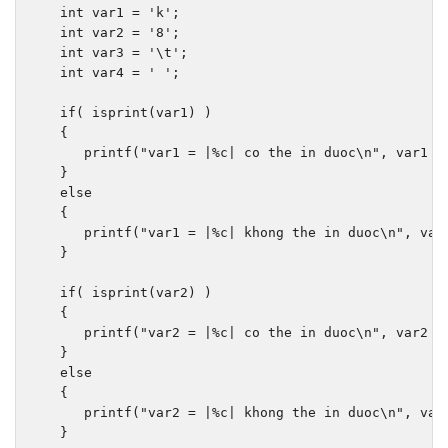
int
 var1 
=
'k'
;
int
 var2 
=
'8'
;
int
 var3 
=
'\t'
;
int
 var4 
=
' '
;
if
(
 isprint
(
var1
)
)
{
      printf
(
"var1 = |%c| co the in duoc\n"
,
 var1 
)
}
else
{
      printf
(
"var1 = |%c| khong the in duoc\n"
,
 var
}
if
(
 isprint
(
var2
)
)
{
      printf
(
"var2 = |%c| co the in duoc\n"
,
 var2 
)
}
else
{
      printf
(
"var2 = |%c| khong the in duoc\n"
,
 var
}