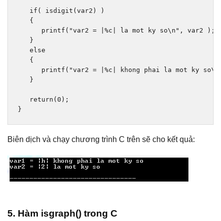
if
(
 isdigit
(
var2
)
)
{
      printf
(
"var2 = |%c| la mot ky so\n"
,
 var2 
);
}
else
{
      printf
(
"var2 = |%c| khong phai la mot ky so\n
}
return
(
0
);
}
Biên dịch và chạy chương trình C trên sẽ cho kết quả:
5. Hàm isgraph() trong C