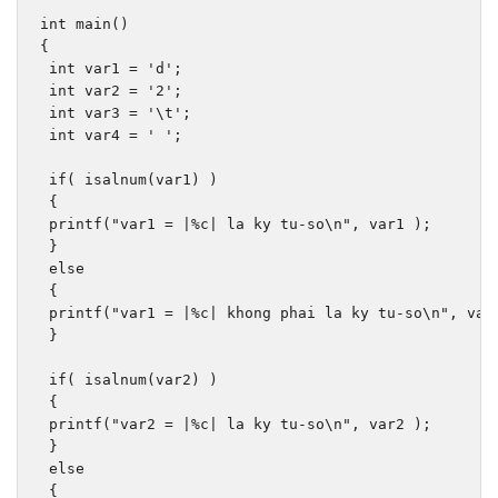
int
 main
()
{
int
 var1 
=
'd'
;
int
 var2 
=
'2'
;
int
 var3 
=
'\t'
;
int
 var4 
=
' '
;
if
(
 isalnum
(
var1
)
)
{
 printf
(
"var1 = |%c| la ky tu-so\n"
,
 var1 
);
}
else
{
 printf
(
"var1 = |%c| khong phai la ky tu-so\n"
,
 var
}
if
(
 isalnum
(
var2
)
)
{
 printf
(
"var2 = |%c| la ky tu-so\n"
,
 var2 
);
}
else
{