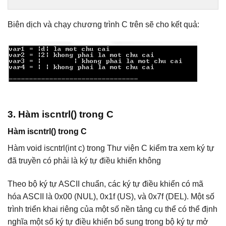
Biên dịch và chạy chương trình C trên sẽ cho kết quả:
3. Hàm iscntrl() trong C
Hàm iscntrl() trong C
Hàm void iscntrl(int c) trong Thư viện C kiểm tra xem ký tự
đã truyền có phải là ký tự điều khiển không
Theo bộ ký tự ASCII chuẩn, các ký tự điều khiển có mã
hóa ASCII là 0x00 (NUL), 0x1f (US), và 0x7f (DEL). Một số
trình triển khai riêng của một số nền tảng cụ thể có thể định
nghĩa một số ký tự điều khiển bổ sung trong bộ ký tự mở