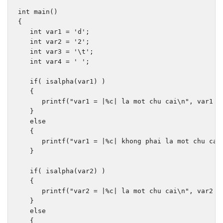
int
 main
()
{
int
 var1 
=
'd'
;
int
 var2 
=
'2'
;
int
 var3 
=
'\t'
;
int
 var4 
=
' '
;
if
(
 isalpha
(
var1
)
)
{
      printf
(
"var1 = |%c| la mot chu cai\n"
,
 var1 
)
}
else
{
      printf
(
"var1 = |%c| khong phai la mot chu cai
}
if
(
 isalpha
(
var2
)
)
{
      printf
(
"var2 = |%c| la mot chu cai\n"
,
 var2 
)
}
else
{