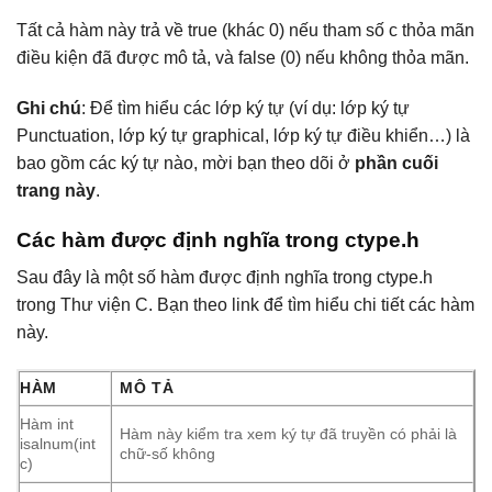
Tất cả hàm này trả về true (khác 0) nếu tham số c thỏa mãn
điều kiện đã được mô tả, và false (0) nếu không thỏa mãn.
Ghi chú
: Để tìm hiểu các lớp ký tự (ví dụ: lớp ký tự
Punctuation, lớp ký tự graphical, lớp ký tự điều khiển…) là
bao gồm các ký tự nào, mời bạn theo dõi ở
phần cuối
trang này
.
Các hàm được định nghĩa trong ctype.h
Sau đây là một số hàm được định nghĩa trong ctype.h
trong Thư viện C. Bạn theo link để tìm hiểu chi tiết các hàm
này.
HÀM
MÔ TẢ
Hàm int
Hàm này kiểm tra xem ký tự đã truyền có phải là
isalnum(int
chữ-số không
c)