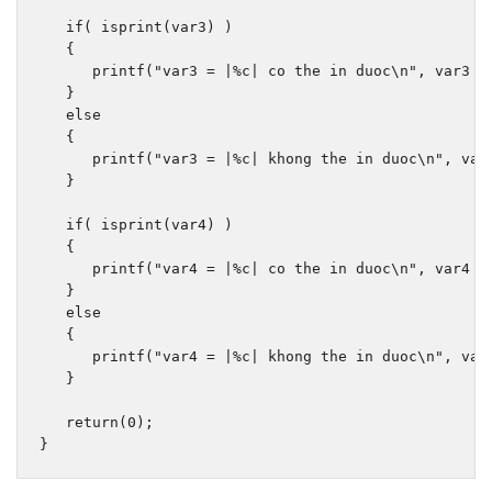
if
(
 isprint
(
var3
)
)
{
      printf
(
"var3 = |%c| co the in duoc\n"
,
 var3 
)
}
else
{
      printf
(
"var3 = |%c| khong the in duoc\n"
,
 var
}
if
(
 isprint
(
var4
)
)
{
      printf
(
"var4 = |%c| co the in duoc\n"
,
 var4 
)
}
else
{
      printf
(
"var4 = |%c| khong the in duoc\n"
,
 var
}
return
(
0
);
}