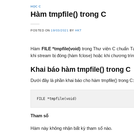
HỌC C
Hàm tmpfile() trong C
POSTED ON
19/03/2021
BY
HKT
Hàm
FILE *tmpfile(void)
trong Thư viện C chuẩn Tạo
khi stream bị đóng (hàm fclose) hoặc khi chương trìn
Khai báo hàm tmpfile() trong C
Dưới đây là phần khai báo cho hàm tmpfile() trong C:
FILE 
*
tmpfile
(
void
)
Tham số
Hàm này không nhận bất kỳ tham số nào.