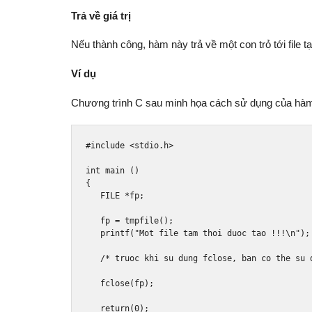
Trả về giá trị
Nếu thành công, hàm này trả về một con trỏ tới file 
Ví dụ
Chương trình C sau minh họa cách sử dụng của hàm t
#include
<stdio.h>
int
 main 
()
{
   FILE 
*
fp
;
   fp 
=
 tmpfile
();
   printf
(
"Mot file tam thoi duoc tao !!!\n"
);
/* truoc khi su dung fclose, ban co the su 
   fclose
(
fp
);
return
(
0
);