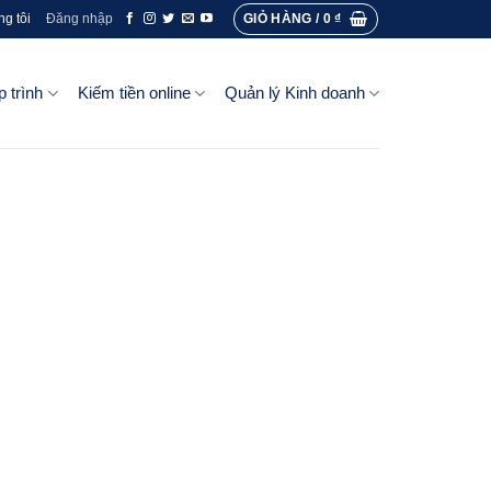
GIỎ HÀNG /
0
₫
ng tôi
Đăng nhập
p trình
Kiếm tiền online
Quản lý Kinh doanh