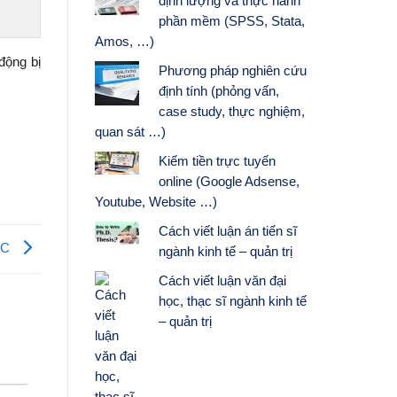
định lượng và thực hành
phần mềm (SPSS, Stata,
Amos, …)
 động bị
Phương pháp nghiên cứu
định tính (phỏng vấn,
case study, thực nghiệm,
quan sát …)
Kiếm tiền trực tuyến
online (Google Adsense,
Youtube, Website …)
Cách viết luận án tiến sĩ
 C
ngành kinh tế – quản trị
Cách viết luận văn đại
học, thạc sĩ ngành kinh tế
– quản trị