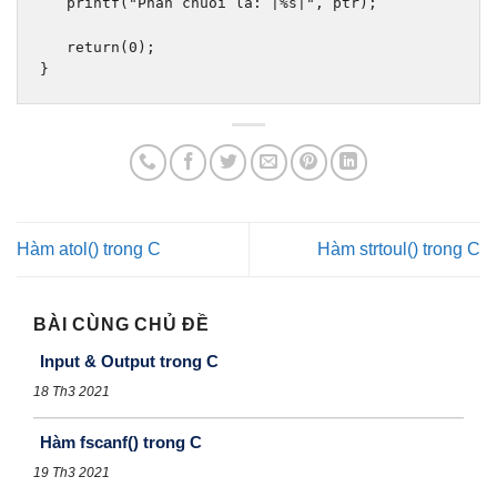
   printf
(
"Phan chuoi la: |%s|"
,
 ptr
);
return
(
0
);
}
Hàm atol() trong C
Hàm strtoul() trong C
BÀI CÙNG CHỦ ĐỀ
Input & Output trong C
18 Th3 2021
Hàm fscanf() trong C
19 Th3 2021