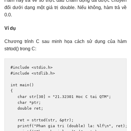
Hàm này trả về số thực dấu chấm động đã được chuyển
đổi dưới dạng một giá trị double. Nếu không, hàm trả về
0.0.
Ví dụ
Chương trình C sau minh họa cách sử dụng của hàm
strtod() trong C:
#include
<stdio.h>
#include
<stdlib.h>
int
 main
()
{
char
 str
[
30
]
=
"21.32301 Hoc C tai QTM"
;
char
*
ptr
;
double
 ret
;
   ret 
=
 strtod
(
str
,
&
ptr
);
   printf
(
"Phan gia tri (double) la: %lf\n"
,
 ret
);