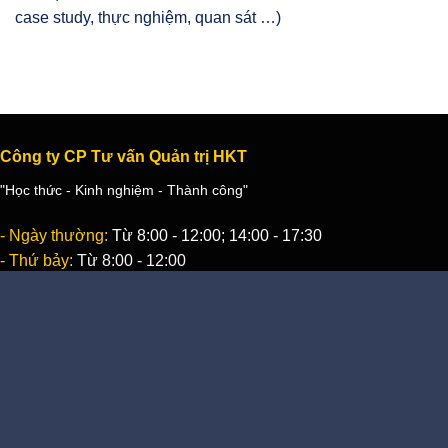
case study, thực nghiệm, quan sát …)
Công ty CP Tư vấn Quản trị HKT
"Học thức - Kinh nghiệm - Thành công"
- Ngày thường:
Từ 8:00 - 12:00; 14:00 - 17:30
- Thứ bảy:
Từ 8:00 - 12:00
- Hotline (7/7; 8h-22h):
0904 894 728
Công ty CP Tư vấn Quản trị HKT
"Học thức - Kinh nghiệm - Thành công"
- Địa chỉ:
Số 10B, ngõ 26, Hồ Tùng Mậu, Q. Cầu Giấy, Hà Nội