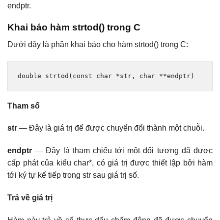
endptr.
Khai báo hàm strtod() trong C
Dưới đây là phần khai báo cho hàm strtod() trong C:
double
 strtod
(
const
char
*
str
,
char
**
endptr
)
Tham số
str
— Đây là giá trị để được chuyển đổi thành một chuỗi.
endptr
— Đây là tham chiếu tới một đối tượng đã được
cấp phát của kiểu char*, có giá trị được thiết lập bởi hàm
tới ký tự kế tiếp trong str sau giá trị số.
Trả về giá trị