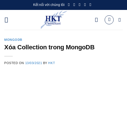
Skip
Kết nối với chúng tôi
to
content
MONGODB
Xóa Collection trong MongoDB
POSTED ON
13/03/2021
BY
HKT