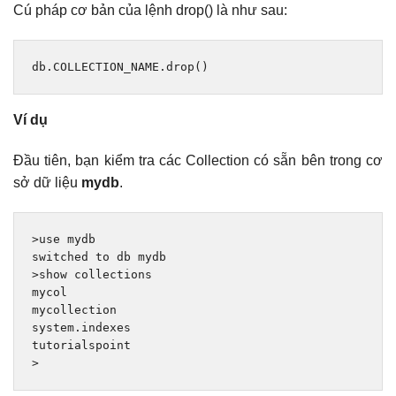
Cú pháp cơ bản của lệnh drop() là như sau:
db
.
COLLECTION_NAME
.
drop
()
Ví dụ
Đầu tiên, bạn kiểm tra các Collection có sẵn bên trong cơ
sở dữ liệu
mydb
.
>
use
 mydb

>
show collections

mycol

mycollection

system
.
indexes

>