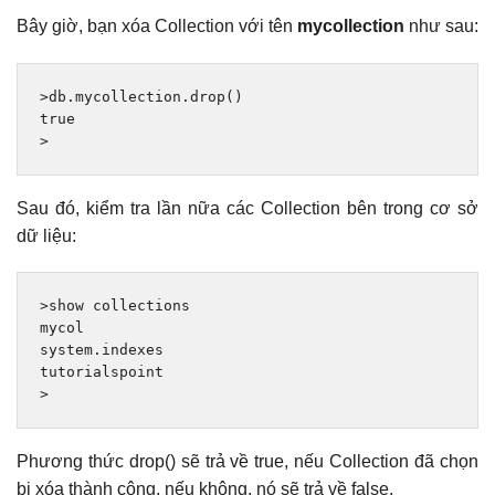
Bây giờ, bạn xóa Collection với tên
mycollection
như sau:
>
db
.
mycollection
.
drop
()
true
>
Sau đó, kiểm tra lần nữa các Collection bên trong cơ sở
dữ liệu:
>
show collections

mycol

system
.
indexes

>
Phương thức drop() sẽ trả về true, nếu Collection đã chọn
bị xóa thành công, nếu không, nó sẽ trả về false.