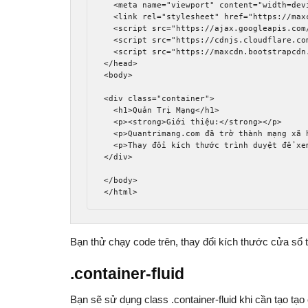
<meta
name
=
"viewport"
content
=
"width=dev
<link
rel
=
"stylesheet"
href
=
"https://max
<script
src
=
"https://ajax.googleapis.com
<script
src
=
"https://cdnjs.cloudflare.co
<script
src
=
"https://maxcdn.bootstrapcdn
</head>
<body>
<div
class
=
"container"
>
<h1>
Quản Trị Mạng
</h1>
<p><strong>
Giới thiệu:
</strong></p>
<p>
Quantrimang.com đã trở thành mạng xã 
<p>
Thay đổi kích thước trình duyệt để xe
</div>
</body>
</html>
Bạn thử chạy code trên, thay đổi kích thước cửa sổ 
.container-fluid
Bạn sẽ sử dụng class .container-fluid khi cần tạo t