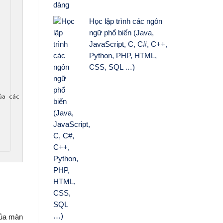
Học lập trình các ngôn
ngữ phổ biến (Java,
JavaScript, C, C#, C++,
Python, PHP, HTML,
CSS, SQL …)
ủa các thành viên về nhiều lĩnh vực công nghệ hơn như điện thoại
của màn