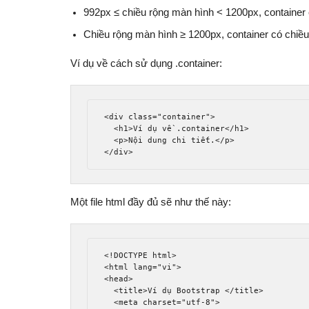
992px ≤ chiều rộng màn hình < 1200px, container c
Chiều rộng màn hình ≥ 1200px, container có chiều 
Ví dụ về cách sử dụng .container:
<div
class
=
"container"
>
<h1>
Ví dụ về .container
</h1>
<p>
Nội dung chi tiết.
</p>
</div>
Một file html đầy đủ sẽ như thế này:
<!DOCTYPE html>
<html
lang
=
"vi"
>
<head>
<title>
Ví dụ Bootstrap 
</title>
<meta
charset
=
"utf-8"
>