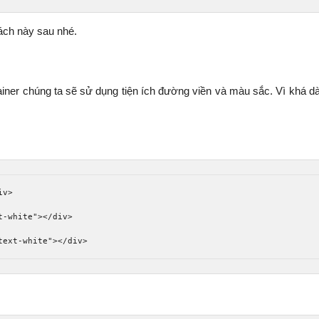
cách này sau nhé.
ner chúng ta sẽ sử dụng tiện ích đường viền và màu sắc. Vì khá dà
iv>
t-white"
></div>
text-white"
></div>