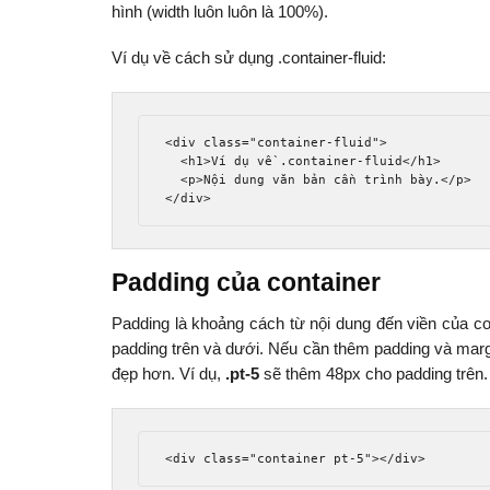
hình (width luôn luôn là 100%).
Ví dụ về cách sử dụng .container-fluid:
<div
class
=
"container-fluid"
>
<h1>
Ví dụ về .container-fluid
</h1>
<p>
Nội dung văn bản cần trình bày.
</p>
</div>
Padding của container
Padding là khoảng cách từ nội dung đến viền của con
padding trên và dưới. Nếu cần thêm padding và margi
đẹp hơn. Ví dụ,
.pt-5
sẽ thêm 48px cho padding trên.
<div
class
=
"container pt-5"
></div>