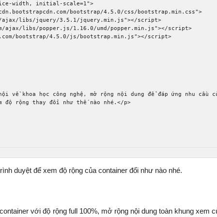
ice-width, initial-scale=1"
>
cdn.bootstrapcdn.com/bootstrap/4.5.0/css/bootstrap.min.css"
>
/ajax/libs/jquery/3.5.1/jquery.min.js"
></script>
m/ajax/libs/popper.js/1.16.0/umd/popper.min.js"
></script>
.com/bootstrap/4.5.0/js/bootstrap.min.js"
></script>
hội về khoa học công nghệ, mở rộng nội dung để đáp ứng nhu cầu c
m độ rộng thay đổi như thế nào nhé.
</p>
trình duyệt để xem độ rộng của container đổi như nào nhé.
ạo container với độ rộng full 100%, mở rộng nội dung toàn khung xem 