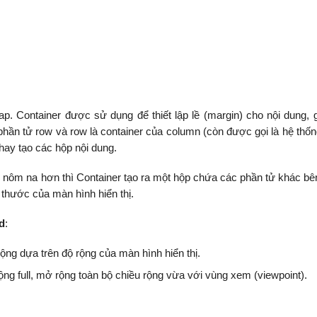
ap. Container được sử dụng để thiết lập lề (margin) cho nội dung, g
hần tử row và row là container của column (còn được gọi là hệ thống
hay tạo các hộp nội dung.
ểu nôm na hơn thì Container tạo ra một hộp chứa các phần tử khác bên
 thước của màn hình hiển thị.
id
:
rộng dựa trên độ rộng của màn hình hiển thị.
rộng full, mở rộng toàn bộ chiều rộng vừa với vùng xem (viewpoint).