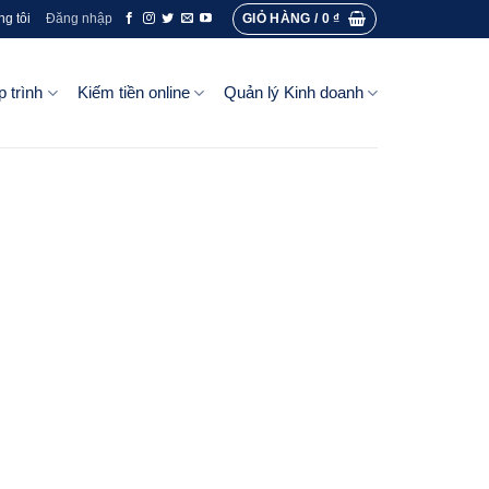
GIỎ HÀNG /
0
₫
ng tôi
Đăng nhập
p trình
Kiếm tiền online
Quản lý Kinh doanh