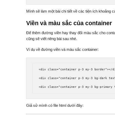
Mình sẽ làm một bài chi tiết về các tiện ích khoảng 
Viền và màu sắc của container
Để thêm đường viền hay thay đổi màu sắc cho contai
cũng sẽ viết riêng bài sau nhé.
Ví dụ về đường viền và màu sắc container:
<div
class
=
"container p-3 my-3 border"
></d
<div
class
=
"container p-3 my-3 bg-dark tex
<div
class
=
"container p-3 my-3 bg-primary 
Giả sử mình có file html dưới đây: