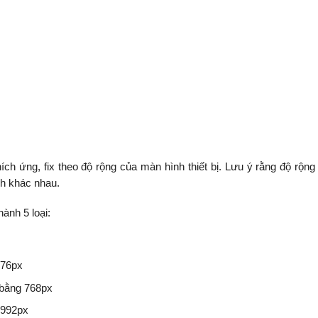
hích ứng, fix theo độ rộng của màn hình thiết bị. Lưu ý rằng độ rộng
nh khác nhau.
ành 5 loại:
576px
 bằng 768px
 992px