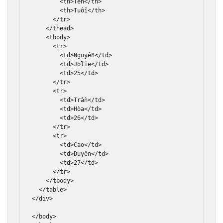
<th>
Tên
</th>
<th>
Tuổi
</th>
</tr>
</thead>
<tbody>
<tr>
<td>
Nguyễn
</td>
<td>
Jolie
</td>
<td>
25
</td>
</tr>
<tr>
<td>
Trần
</td>
<td>
Hòa
</td>
<td>
26
</td>
</tr>
<tr>
<td>
Cao
</td>
<td>
Duyên
</td>
<td>
27
</td>
</tr>
</tbody>
</table>
</div>
</body>