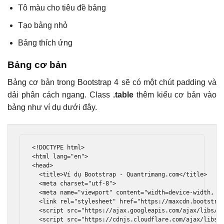
Tô màu cho tiêu đề bảng
Tạo bảng nhỏ
Bảng thích ứng
Bảng cơ bản
Bảng cơ bản trong Bootstrap 4 sẽ có một chút padding và
dải phân cách ngang. Class
.table
thêm kiểu cơ bản vào
bảng như ví dụ dưới đây.
<!DOCTYPE html>
<html
lang
=
"en"
>
<head>
<title>
Ví dụ Bootstrap - Quantrimang.com
</title>
<meta
charset
=
"utf-8"
>
<meta
name
=
"viewport"
content
=
"width=device-width, i
<link
rel
=
"stylesheet"
href
=
"https://maxcdn.bootstra
<script
src
=
"https://ajax.googleapis.com/ajax/libs/j
<script
src
=
"https://cdnjs.cloudflare.com/ajax/libs/