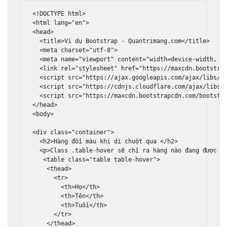
<!DOCTYPE html>
<html
lang
=
"en"
>
<head>
<title>
Ví dụ Bootstrap - Quantrimang.com
</title>
<meta
charset
=
"utf-8"
>
<meta
name
=
"viewport"
content
=
"width=device-width, i
<link
rel
=
"stylesheet"
href
=
"https://maxcdn.bootstra
<script
src
=
"https://ajax.googleapis.com/ajax/libs/j
<script
src
=
"https://cdnjs.cloudflare.com/ajax/libs/
<script
src
=
"https://maxcdn.bootstrapcdn.com/bootstr
</head>
<body>
<div
class
=
"container"
>
<h2>
Hàng đổi màu khi di chuột qua 
</h2>
<p>
Class .table-hover sẽ chỉ ra hàng nào đang được d
<table
class
=
"table table-hover"
>
<thead>
<tr>
<th>
Họ
</th>
<th>
Tên
</th>
<th>
Tuổi
</th>
</tr>
</thead>