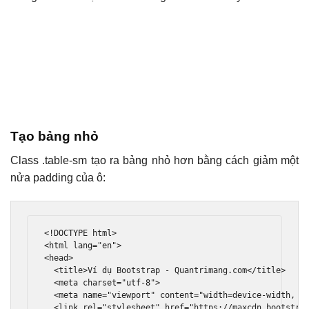
Tạo bảng nhỏ
Class .table-sm tạo ra bảng nhỏ hơn bằng cách giảm một
nửa padding của ô:
<!DOCTYPE html>
<html
lang
=
"en"
>
<head>
<title>
Ví dụ Bootstrap - Quantrimang.com
</title>
<meta
charset
=
"utf-8"
>
<meta
name
=
"viewport"
content
=
"width=device-width, i
<link
rel
=
"stylesheet"
href
=
"https://maxcdn.bootstra