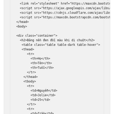
<link
rel
=
"stylesheet"
href
=
"https://maxcdn.bootstra
<script
src
=
"https://ajax.googleapis.com/ajax/libs/j
<script
src
=
"https://cdnjs.cloudflare.com/ajax/libs/
<script
src
=
"https://maxcdn.bootstrapcdn.com/bootstr
</head>
<body>
<div
class
=
"container"
>
<h2>
Bảng nền đen đổi màu khi di chuột
</h2>
<table
class
=
"table table-dark table-hover"
>
<thead>
<tr>
<th>
Họ
</th>
<th>
Tên
</th>
<th>
Tuổi
</th>
</tr>
</thead>
<tbody>
<tr>
<td>
Nguyễn
</td>
<td>
Jolie
</td>
<td>
25
</td>
</tr>
<tr>
<td>
Trần
</td>