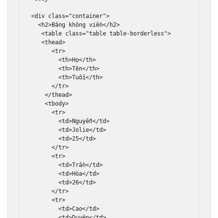
<div
class
=
"container"
>
<h2>
Bảng không viền
</h2>
<table
class
=
"table table-borderless"
>
<thead>
<tr>
<th>
Họ
</th>
<th>
Tên
</th>
<th>
Tuổi
</th>
</tr>
</thead>
<tbody>
<tr>
<td>
Nguyễn
</td>
<td>
Jolie
</td>
<td>
25
</td>
</tr>
<tr>
<td>
Trần
</td>
<td>
Hòa
</td>
<td>
26
</td>
</tr>
<tr>
<td>
Cao
</td>
<td>
Duyên
</td>