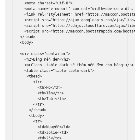
<meta
charset
=
"utf-8"
>
<meta
name
=
"viewport"
content
=
"width=device-width, i
<link
rel
=
"stylesheet"
href
=
"https://maxcdn.bootstra
<script
src
=
"https://ajax.googleapis.com/ajax/libs/j
<script
src
=
"https://cdnjs.cloudflare.com/ajax/libs/
<script
src
=
"https://maxcdn.bootstrapcdn.com/bootstr
</head>
<body>
<div
class
=
"container"
>
<h2>
Bảng nền đen
</h2>
<p>
Class .table-dark sẽ thêm nền đen cho bảng:
</p>
<table
class
=
"table table-dark"
>
<thead>
<tr>
<th>
Họ
</th>
<th>
Tên
</th>
<th>
Tuổi
</th>
</tr>
</thead>
<tbody>
<tr>
<td>
Nguyễn
</td>
<td>
Jolie
</td>
<td>
25
</td>