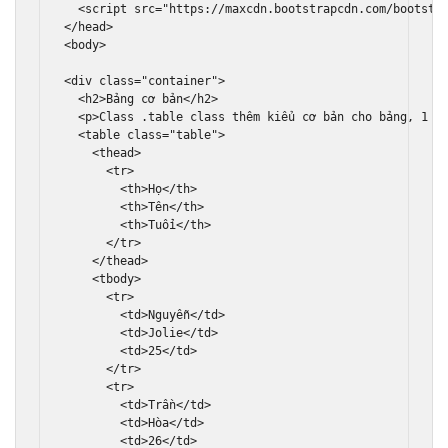
<script
src
=
"https://maxcdn.bootstrapcdn.com/bootstr
</head>
<body>
<div
class
=
"container"
>
<h2>
Bảng cơ bản
</h2>
<p>
Class .table class thêm kiểu cơ bản cho bảng, 1 c
<table
class
=
"table"
>
<thead>
<tr>
<th>
Họ
</th>
<th>
Tên
</th>
<th>
Tuổi
</th>
</tr>
</thead>
<tbody>
<tr>
<td>
Nguyễn
</td>
<td>
Jolie
</td>
<td>
25
</td>
</tr>
<tr>
<td>
Trần
</td>
<td>
Hòa
</td>
<td>
26
</td>