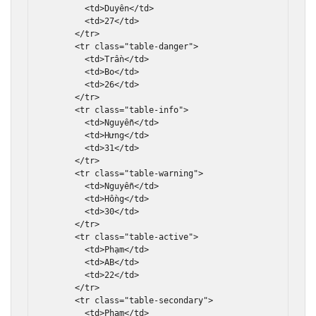
<td>
Duyên
</td>
<td>
27
</td>
</tr>
<tr
class
=
"table-danger"
>
<td>
Trần
</td>
<td>
Bo
</td>
<td>
26
</td>
</tr>
<tr
class
=
"table-info"
>
<td>
Nguyễn
</td>
<td>
Hưng
</td>
<td>
31
</td>
</tr>
<tr
class
=
"table-warning"
>
<td>
Nguyễn
</td>
<td>
Hồng
</td>
<td>
30
</td>
</tr>
<tr
class
=
"table-active"
>
<td>
Phạm
</td>
<td>
AB
</td>
<td>
22
</td>
</tr>
<tr
class
=
"table-secondary"
>
<td>
Phạm
</td>