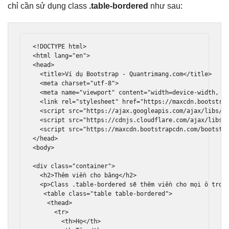
chỉ cần sử dụng class
.table-bordered
như sau:
<!DOCTYPE html>
<html
lang
=
"en"
>
<head>
<title>
Ví dụ Bootstrap - Quantrimang.com
</title>
<meta
charset
=
"utf-8"
>
<meta
name
=
"viewport"
content
=
"width=device-width, i
<link
rel
=
"stylesheet"
href
=
"https://maxcdn.bootstra
<script
src
=
"https://ajax.googleapis.com/ajax/libs/j
<script
src
=
"https://cdnjs.cloudflare.com/ajax/libs/
<script
src
=
"https://maxcdn.bootstrapcdn.com/bootstr
</head>
<body>
<div
class
=
"container"
>
<h2>
Thêm viền cho bảng
</h2>
<p>
Class .table-bordered sẽ thêm viền cho mọi ô tron
<table
class
=
"table table-bordered"
>
<thead>
<tr>
<th>
Họ
</th>