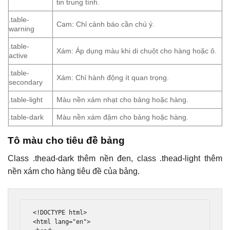
tin trung tính.
.table-
Cam: Chỉ cảnh báo cần chú ý.
warning
.table-
Xám: Áp dụng màu khi di chuột cho hàng hoặc ô.
active
.table-
Xám: Chỉ hành động ít quan trọng.
secondary
.table-light
Màu nền xám nhạt cho bảng hoặc hàng.
.table-dark
Màu nền xám đậm cho bảng hoặc hàng.
Tô màu cho tiêu đề bảng
Class .thead-dark thêm nền đen, class .thead-light thêm
nền xám cho hàng tiêu đề của bảng.
<!DOCTYPE html>
<html
lang
=
"en"
>