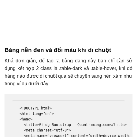
Bảng nền đen và đổi màu khi di chuột
Khá đơn giản, để tạo ra bảng dạng này bạn chỉ cần sử
dụng kết hợp 2 class là .table-dark và .table-hover, khi đó
hàng nào được di chuột qua sẽ chuyển sang nền xám như
trong ví dụ dưới đây:
<!DOCTYPE html>
<html
lang
=
"en"
>
<head>
<title>
Ví dụ Bootstrap - Quantrimang.com
</title>
<meta
charset
=
"utf-8"
>
<meta
name
=
"viewport"
content
=
"width=device-width, i