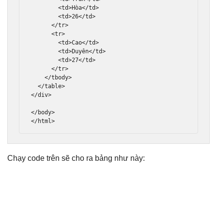
<td>
Hòa
</td>
<td>
26
</td>
</tr>
<tr>
<td>
Cao
</td>
<td>
Duyên
</td>
<td>
27
</td>
</tr>
</tbody>
</table>
</div>
</body>
</html>
Chạy code trên sẽ cho ra bảng như này: