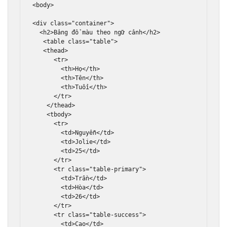
<body>
<div
class
=
"container"
>
<h2>
Bảng đổ màu theo ngữ cảnh
</h2>
<table
class
=
"table"
>
<thead>
<tr>
<th>
Họ
</th>
<th>
Tên
</th>
<th>
Tuổi
</th>
</tr>
</thead>
<tbody>
<tr>
<td>
Nguyễn
</td>
<td>
Jolie
</td>
<td>
25
</td>
</tr>
<tr
class
=
"table-primary"
>
<td>
Trần
</td>
<td>
Hòa
</td>
<td>
26
</td>
</tr>
<tr
class
=
"table-success"
>
<td>
Cao
</td>