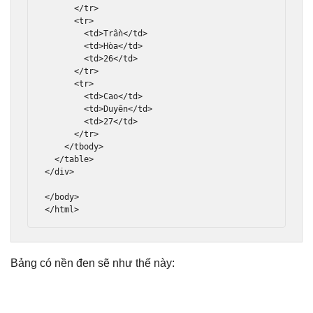
</tr>
<tr>
<td>
Trần
</td>
<td>
Hòa
</td>
<td>
26
</td>
</tr>
<tr>
<td>
Cao
</td>
<td>
Duyên
</td>
<td>
27
</td>
</tr>
</tbody>
</table>
</div>
</body>
</html>
Bảng có nền đen sẽ như thế này: