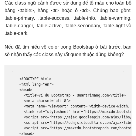
Các class ngữ cảnh được sử dụng để tô màu cho toàn bộ
bảng <table>, hàng <tr> hoặc ô <td>. Chúng bao gồm:
.table-primary, .table-success, .table-info, .table-warning,
.table-danger, .table-active, .table-secondary, .table-light và
.table-dark.
Nếu đã tìm hiểu về color trong Bootstrap ở bài trước, bạn
sẽ nhận thấy các class này rất quen thuộc đúng không?
<!DOCTYPE html>
<html
lang
=
"en"
>
<head>
<title>
Ví dụ Bootstrap - Quantrimang.com
</title>
<meta
charset
=
"utf-8"
>
<meta
name
=
"viewport"
content
=
"width=device-width, i
<link
rel
=
"stylesheet"
href
=
"https://maxcdn.bootstra
<script
src
=
"https://ajax.googleapis.com/ajax/libs/j
<script
src
=
"https://cdnjs.cloudflare.com/ajax/libs/
<script
src
=
"https://maxcdn.bootstrapcdn.com/bootstr
</head>