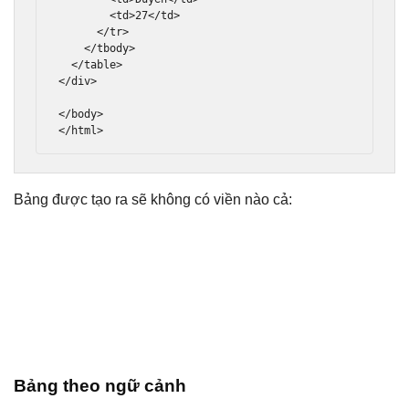
<td>
27
</td>
</tr>
</tbody>
</table>
</div>
</body>
</html>
Bảng được tạo ra sẽ không có viền nào cả:
Bảng theo ngữ cảnh