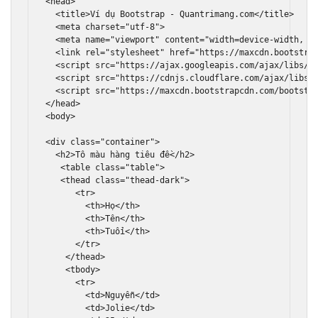
<head>
<title>
Ví dụ Bootstrap - Quantrimang.com
</title>
<meta
charset
=
"utf-8"
>
<meta
name
=
"viewport"
content
=
"width=device-width, i
<link
rel
=
"stylesheet"
href
=
"https://maxcdn.bootstra
<script
src
=
"https://ajax.googleapis.com/ajax/libs/j
<script
src
=
"https://cdnjs.cloudflare.com/ajax/libs/
<script
src
=
"https://maxcdn.bootstrapcdn.com/bootstr
</head>
<body>
<div
class
=
"container"
>
<h2>
Tô màu hàng tiêu đề
</h2>
<table
class
=
"table"
>
<thead
class
=
"thead-dark"
>
<tr>
<th>
Họ
</th>
<th>
Tên
</th>
<th>
Tuổi
</th>
</tr>
</thead>
<tbody>
<tr>
<td>
Nguyễn
</td>
<td>
Jolie
</td>