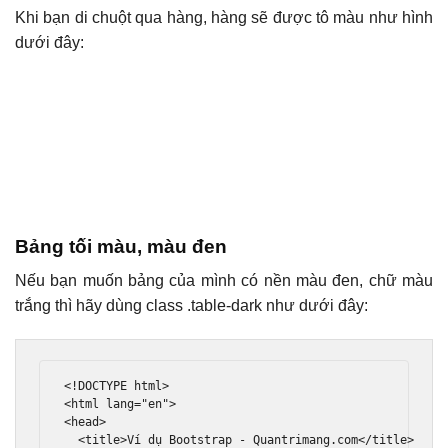
Khi bạn di chuột qua hàng, hàng sẽ được tô màu như hình
dưới đây:
Bảng tối màu, màu đen
Nếu bạn muốn bảng của mình có nền màu đen, chữ màu
trắng thì hãy dùng class .table-dark như dưới đây:
<!DOCTYPE html>
<html
lang
=
"en"
>
<head>
<title>
Ví dụ Bootstrap - Quantrimang.com
</title>