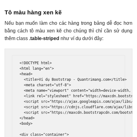
Tô màu hàng xen kẽ
Nếu bạn muốn làm cho các hàng trong bảng dễ đọc hơn
bằng cách tô màu xen kẽ cho chúng thì chỉ cần sử dụng
thêm class
.table-striped
như ví dụ dưới đây:
<!DOCTYPE html>
<html
lang
=
"en"
>
<head>
<title>
Ví dụ Bootstrap - Quantrimang.com
</title>
<meta
charset
=
"utf-8"
>
<meta
name
=
"viewport"
content
=
"width=device-width, i
<link
rel
=
"stylesheet"
href
=
"https://maxcdn.bootstra
<script
src
=
"https://ajax.googleapis.com/ajax/libs/j
<script
src
=
"https://cdnjs.cloudflare.com/ajax/libs/
<script
src
=
"https://maxcdn.bootstrapcdn.com/bootstr
</head>
<body>
<div
class
=
"container"
>