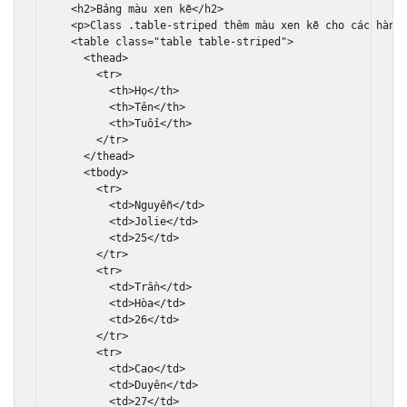
<h2>
Bảng màu xen kẽ
</h2>
<p>
Class .table-striped thêm màu xen kẽ cho các hàng
<table
class
=
"table table-striped"
>
<thead>
<tr>
<th>
Họ
</th>
<th>
Tên
</th>
<th>
Tuổi
</th>
</tr>
</thead>
<tbody>
<tr>
<td>
Nguyễn
</td>
<td>
Jolie
</td>
<td>
25
</td>
</tr>
<tr>
<td>
Trần
</td>
<td>
Hòa
</td>
<td>
26
</td>
</tr>
<tr>
<td>
Cao
</td>
<td>
Duyên
</td>
<td>
27
</td>