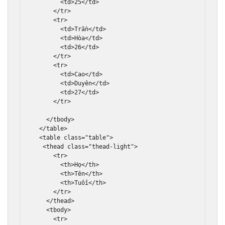
<td>
25
</td>
</tr>
<tr>
<td>
Trần
</td>
<td>
Hòa
</td>
<td>
26
</td>
</tr>
<tr>
<td>
Cao
</td>
<td>
Duyên
</td>
<td>
27
</td>
</tr>
</tbody>
</table>
<table
class
=
"table"
>
<thead
class
=
"thead-light"
>
<tr>
<th>
Họ
</th>
<th>
Tên
</th>
<th>
Tuổi
</th>
</tr>
</thead>
<tbody>
<tr>