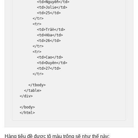
<td>
Nguyễn
</td>
<td>
Jolie
</td>
<td>
25
</td>
</tr>
<tr>
<td>
Trần
</td>
<td>
Hòa
</td>
<td>
26
</td>
</tr>
<tr>
<td>
Cao
</td>
<td>
Duyên
</td>
<td>
27
</td>
</tr>
</tbody>
</table>
</div>
</body>
</html>
Hàng tiêu đề được tô màu trông sẽ như thế này: