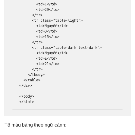
<td>
C
</td>
<td>
29
</td>
</tr>
<tr
class
=
"table-light"
>
<td>
Nguyễn
</td>
<td>
D
</td>
<td>
15
</td>
</tr>
<tr
class
=
"table-dark text-dark"
>
<td>
Nguyễn
</td>
<td>
E
</td>
<td>
21
</td>
</tr>
</tbody>
</table>
</div>
</body>
</html>
Tô màu bảng theo ngữ cảnh: