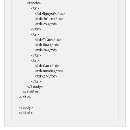
<tbody>
<tr>
<td>
Nguyễn
</td>
<td>
Jolie
</td>
<td>
25
</td>
</tr>
<tr>
<td>
Trần
</td>
<td>
Hòa
</td>
<td>
26
</td>
</tr>
<tr>
<td>
Cao
</td>
<td>
Duyên
</td>
<td>
27
</td>
</tr>
</tbody>
</table>
</div>
</body>
</html>