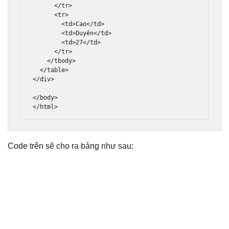
</tr>
<tr>
<td>
Cao
</td>
<td>
Duyên
</td>
<td>
27
</td>
</tr>
</tbody>
</table>
</div>
</body>
</html>
Code trên sẽ cho ra bảng như sau: