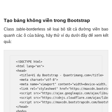
Tạo bảng không viền trong Bootstrap
Class .table-borderless sẽ loại bỏ tất cả đường viền bao
quanh các ô của bảng, hãy thử ví dụ dưới đây để xem kết
quả:
<!DOCTYPE html>
<html
lang
=
"en"
>
<head>
<title>
Ví dụ Bootstrap - Quantrimang.com
</title>
<meta
charset
=
"utf-8"
>
<meta
name
=
"viewport"
content
=
"width=device-width, i
<link
rel
=
"stylesheet"
href
=
"https://maxcdn.bootstra
<script
src
=
"https://ajax.googleapis.com/ajax/libs/j
<script
src
=
"https://cdnjs.cloudflare.com/ajax/libs/
<script
src
=
"https://maxcdn.bootstrapcdn.com/bootstr
</head>
<body>