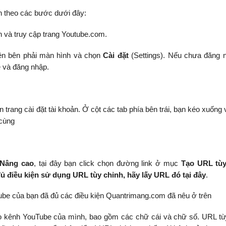
n theo các bước dưới đây:
nh và truy cập trang Youtube.com.
ên bên phải màn hình và chọn
Cài đặt
(Settings). Nếu chưa đăng n
e và đăng nhập.
 trang cài đặt tài khoản. Ở cột các tab phía bên trái, bạn kéo xuống 
 cùng
 Nâng cao
, tại đây bạn click chọn đường link ở mục
Tạo URL tùy
ủ điều kiện sử dụng URL tùy chỉnh, hãy lấy URL đó tại đây
.
Tube của bạn đã đủ các điều kiện Quantrimang.com đã nêu ở trên
ênh YouTube của mình, bao gồm các chữ cái và chữ số. URL tù