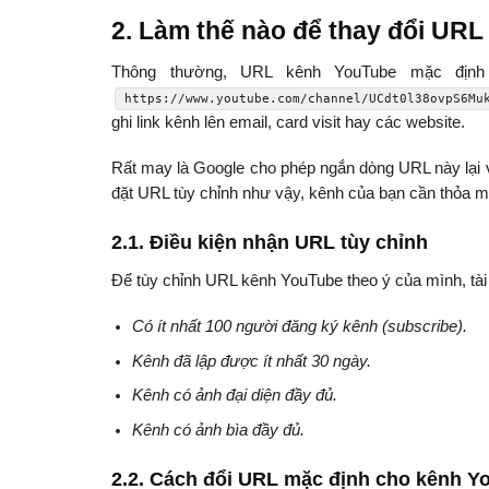
2. Làm thế nào để thay đổi UR
Thông thường, URL kênh YouTube mặc định
https://www.youtube.com/channel/UCdt0l38ovpS6Mu
ghi link kênh lên email, card visit hay các website.
Rất may là Google cho phép ngắn dòng URL này lại v
đặt URL tùy chỉnh như vậy, kênh của bạn cần thỏa mãn
2.1. Điều kiện nhận URL tùy chỉnh
Để tùy chỉnh URL kênh YouTube theo ý của mình, tài
Có ít nhất 100 người đăng ký kênh (subscribe).
Kênh đã lập được ít nhất 30 ngày.
Kênh có ảnh đại diện đầy đủ.
Kênh có ảnh bìa đầy đủ.
2.2. Cách đổi URL mặc định cho kênh Y