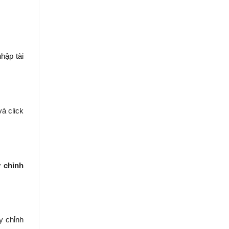
hập tài
và click
 chỉnh
y chỉnh