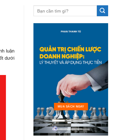
nh luận
ết dưới
MUA 
MUA SÁCH NGAY