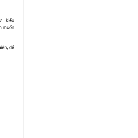
ư kiểu
ạn muốn
iên, để