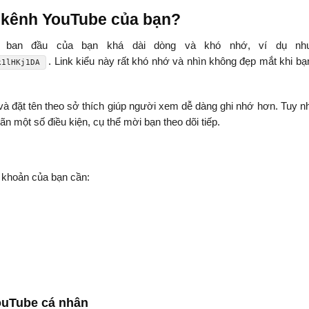
L kênh YouTube của bạn?
 ban đầu của bạn khá dài dòng và khó nhớ, ví dụ nh
. Link kiểu này rất khó nhớ và nhìn không đẹp mắt khi b
k1lHKj1DA
à đặt tên theo sở thích giúp người xem dễ dàng ghi nhớ hơn. Tuy nh
 một số điều kiện, cụ thể mời bạn theo dõi tiếp.
 khoản của bạn cần:
ouTube cá nhân