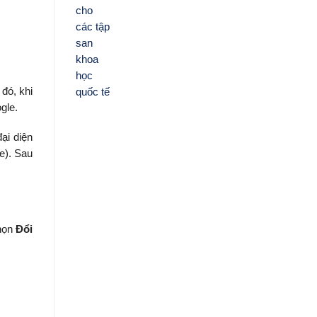
đó, khi
gle.
ại diện
e). Sau
chọn
Đổi