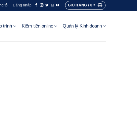
GIỎ HÀNG /
0
₫
ng tôi
Đăng nhập
p trình
Kiếm tiền online
Quản lý Kinh doanh