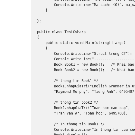
Console
.
WriteLine
(
"Ma sach: {0}"
,
 ma_s
}
};
public
class
TestCsharp
{
public
static
void
Main
(
string
[]
 args
)
{
Console
.
WriteLine
(
"Struct trong C#"
);
Console
.
WriteLine
(
"-------------------
Book
Book1
=
new
Book
();
/* Khai bao
Book
Book2
=
new
Book
();
/* Khai bao
/* thong tin Book1 */
Book1
.
nhapGiaTri
(
"English Grammer in U
"Raymond Murphy"
,
"Tieng Anh"
,
6495407
/* thong tin book2 */
Book2
.
nhapGiaTri
(
"Toan hoc cao cap"
,
"Tran Van A"
,
"Toan hoc"
,
6495700
);
/* In thong tin Book1 */
Console
.
WriteLine
(
"In thong tin cua cu
Book1
.
display
();