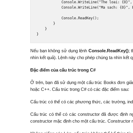
Console
.
WriteLine
(
"The loai: {0}"
,
Console
.
WriteLine
(
"Ma sach: {0}"
,
Console
.
ReadKey
();
}
}
}
Nếu bạn không sử dụng lệnh
Console.ReadKey()
; 
nhìn kết quả). Lệnh này cho phép chúng ta nhìn kết 
Đặc điểm của cấu trúc trong C#
Ở trên, bạn đã sử dụng một cấu trúc Books đơn giản.
hoặc C++. Cấu trúc trong C# có các đặc điểm sau:
Cấu trúc có thể có các phương thức, các trường, inde
Cấu trúc có thể có các constructor đã được định n
constructor mặc định cho một cấu trúc. Constructor 