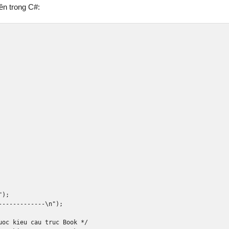
ên trong C#:
"
);
-------------\n"
);
uoc kieu cau truc Book */