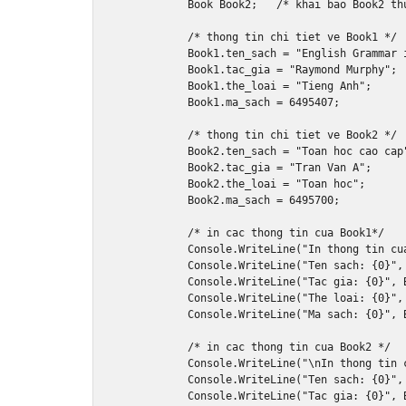
Book
Book2
;
/* khai bao Book2 th
/* thong tin chi tiet ve Book1 */
Book1
.
ten_sach 
=
"English Grammar 
Book1
.
tac_gia 
=
"Raymond Murphy"
;
Book1
.
the_loai 
=
"Tieng Anh"
;
Book1
.
ma_sach 
=
6495407
;
/* thong tin chi tiet ve Book2 */
Book2
.
ten_sach 
=
"Toan hoc cao cap
Book2
.
tac_gia 
=
"Tran Van A"
;
Book2
.
the_loai 
=
"Toan hoc"
;
Book2
.
ma_sach 
=
6495700
;
/* in cac thong tin cua Book1*/
Console
.
WriteLine
(
"In thong tin cu
Console
.
WriteLine
(
"Ten sach: {0}"
,
Console
.
WriteLine
(
"Tac gia: {0}"
,
Console
.
WriteLine
(
"The loai: {0}"
,
Console
.
WriteLine
(
"Ma sach: {0}"
,
/* in cac thong tin cua Book2 */
Console
.
WriteLine
(
"\nIn thong tin 
Console
.
WriteLine
(
"Ten sach: {0}"
,
Console
.
WriteLine
(
"Tac gia: {0}"
,