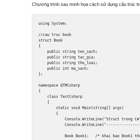
Chương trình sau minh họa cách sử dụng cấu trúc tr
using
System
;
//cau truc book
struct
Book
{
public
string
 ten_sach
;
public
string
 tac_gia
;
public
string
 the_loai
;
public
int
 ma_sach
;
};
namespace
QTMCsharp
{
class
TestCsharp
{
static
void
Main
(
string
[]
 args
)
{
Console
.
WriteLine
(
"Struct trong C#
Console
.
WriteLine
(
"---------------
Book
Book1
;
/* khai bao Book1 th