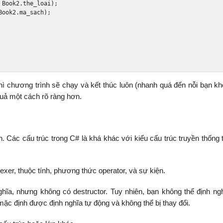
Book2
.
the_loai
);
Book2
.
ma_sach
);
thì chương trình sẽ chạy và kết thúc luôn (nhanh quá đến nỗi bạn kh
quả một cách rõ ràng hơn.
 Các cấu trúc trong C# là khá khác với kiểu cấu trúc truyền thống 
xer, thuộc tính, phương thức operator, và sự kiện.
ghĩa, nhưng không có destructor. Tuy nhiên, bạn không thể định ng
mặc định được định nghĩa tự động và không thể bị thay đổi.