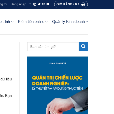
GIỎ HÀNG /
0
₫
ng tôi
Đăng nhập
p trình
Kiếm tiền online
Quản lý Kinh doanh
 dữ liệu
ện. Bạn