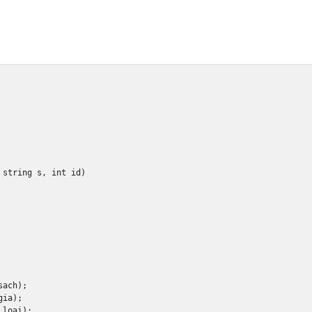
string
 s
,
int
 id
)
sach
);
gia
);
_loai
);