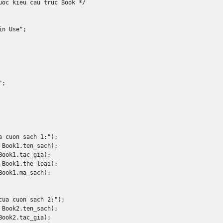
uoc kieu cau truc Book */
in Use"
;
"
;
a cuon sach 1:"
);
Book1
.
ten_sach
);
Book1
.
tac_gia
);
Book1
.
the_loai
);
Book1
.
ma_sach
);
cua cuon sach 2:"
);
Book2
.
ten_sach
);
Book2
.
tac_gia
);