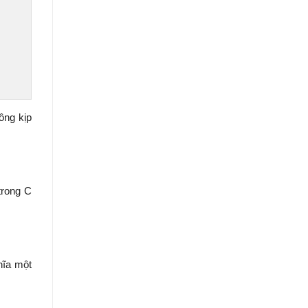
ông kịp
trong C
hĩa một