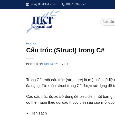
Skip
Info@HktSoft.com
0904.894.728
to
content
HỌC C#
Cấu trúc (Struct) trong C#
POSTED ON
18/03/2021
BY
HKT
Trong C#, một cấu trúc (structure) là một kiểu dữ liệ
đa dạng. Từ khóa struct trong C# được sử dụng để tạ
Các cấu trúc được sử dụng để biểu diễn một bản ghi
có thể muốn theo dõi các thuộc tính sau của mỗi cuố
Tên sách