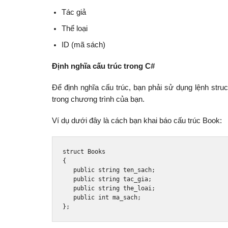
Tác giả
Thể loại
ID (mã sách)
Định nghĩa cấu trúc trong C#
Để định nghĩa cấu trúc, bạn phải sử dụng lệnh struc
trong chương trình của bạn.
Ví dụ dưới đây là cách bạn khai báo cấu trúc Book:
struct
Books
{
public
string
 ten_sach
;
public
string
 tac_gia
;
public
string
 the_loai
;
public
int
 ma_sach
;
};