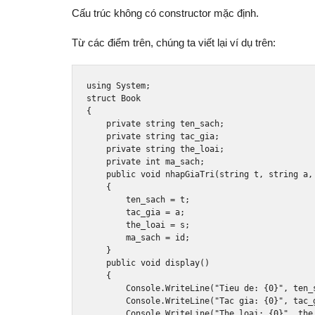
Cấu trúc không có constructor mặc định.
Từ các điểm trên, chúng ta viết lại ví dụ trên:
using
System
;
struct
Book
{
private
string
 ten_sach
;
private
string
 tac_gia
;
private
string
 the_loai
;
private
int
 ma_sach
;
public
void
 nhapGiaTri
(
string
 t
,
string
 a
,
{
        ten_sach 
=
 t
;
        tac_gia 
=
 a
;
        the_loai 
=
 s
;
        ma_sach 
=
 id
;
}
public
void
 display
()
{
Console
.
WriteLine
(
"Tieu de: {0}"
,
 ten_
Console
.
WriteLine
(
"Tac gia: {0}"
,
 tac_
Console
.
WriteLine
(
"The loai: {0}"
,
 the