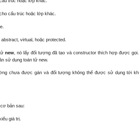
cấu trúc hoặc lớp khác.
cho cấu trúc hoặc lớp khác.
e.
bstract, virtual, hoặc protected.
 tử
new
, nó lấy đối tượng đã tạo và constructor thích hợp được gọi
ần sử dụng toán tử new.
ờng chưa được gán và đối tượng không thể được sử dụng tới khi
 cơ bản sau:
ểu giá trị.