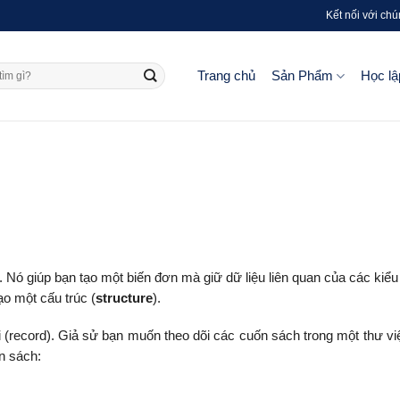
Kết nối với chú
Trang chủ
Sản Phẩm
Học lậ
u. Nó giúp bạn tạo một biến đơn mà giữ dữ liệu liên quan của các kiểu
o một cấu trúc (
structure
).
 (record). Giả sử bạn muốn theo dõi các cuốn sách trong một thư vi
n sách: