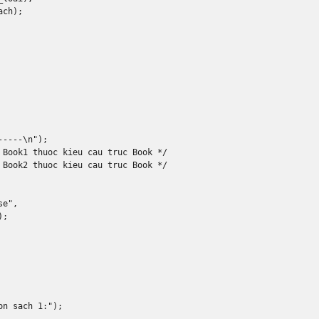
ach
);
-----\n"
);
 Book1 thuoc kieu cau truc Book */
 Book2 thuoc kieu cau truc Book */
se"
,
);
on sach 1:"
);