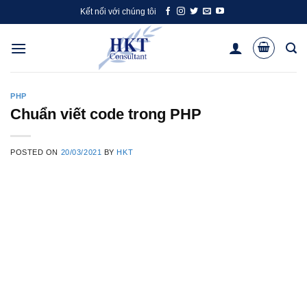
Skip
Kết nối với chúng tôi
to
content
PHP
Chuẩn viết code trong PHP
POSTED ON
20/03/2021
BY
HKT