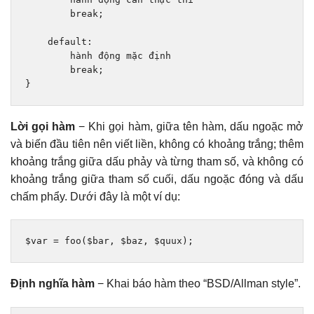
break
;
default
:
        h
à
nh 
độ
ng m
ặ
c 
đị
nh
break
;
}
Lời gọi hàm
− Khi gọi hàm, giữa tên hàm, dấu ngoặc mở
và biến đầu tiên nên viết liền, không có khoảng trắng; thêm
khoảng trắng giữa dấu phảy và từng tham số, và không có
khoảng trắng giữa tham số cuối, dấu ngoặc đóng và dấu
chấm phẩy. Dưới đây là một ví dụ:
$var 
=
 foo
(
$bar
,
 $baz
,
 $quux
);
Định nghĩa hàm
− Khai báo hàm theo “BSD/Allman style”.