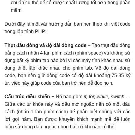
chuẩn cụ thể để có được chất lượng tốt hơn trong phần
mềm.
Dưới đây là một vài hướng dẫn bạn nên theo khi viết code
trong lập trình PHP:
Thụt đầu dòng và độ dài dòng code
− Tạo thụt đầu dòng
bằng cách nhấn 4 lần phím cách (phím space) và không sử
dụng bất kỳ phím tab nào bởi vì các máy tính khác nhau sử
dụng thiết lập khác nhau cho phím tab. Về độ dài dòng
code, bạn nên giữ dòng code có độ dài khoảng 75-85 ký
tự, việc này giúp code của bạn trở nên dễ đọc hơn.
Cấu trúc điều khiển
− Nó bao gồm
if, for, while, switch
,…
Giữa các từ khóa này và dấu mở ngoặc nên có một dấu
cách (nhấn 1 lần phím cách) để phân biệt chúng với các
lời gọi hàm. Bạn được khuyến khích mạnh mẽ để luôn
luôn sử dụng dấu ngoặc nhọn bất cứ khi nào có thể.