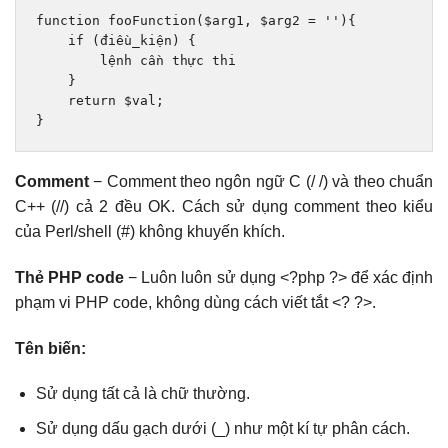
function
 fooFunction
(
$arg1
,
 $arg2 
=
''
){
if
(đ
i
ề
u_ki
ệ
n
)
{
        l
ệ
nh c
ầ
n th
ự
c thi
}
return
 $val
;
}
Comment
− Comment theo ngôn ngữ C (/ /) và theo chuẩn
C++ (//) cả 2 đều OK. Cách sử dụng comment theo kiểu
của Perl/shell (#) không khuyến khích.
Thẻ PHP code
− Luôn luôn sử dụng <?php ?> để xác định
phạm vi PHP code, không dùng cách viết tắt <? ?>.
Tên biến:
Sử dụng tất cả là chữ thường.
Sử dụng dấu gạch dưới (_) như một kí tự phân cách.