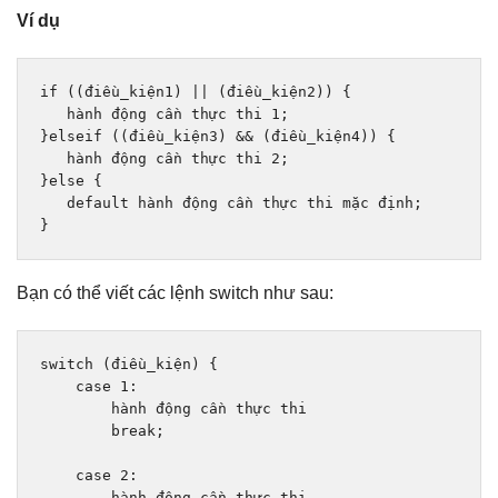
Ví dụ
if
((điều_kiện
1
)
||
(điều_kiện
2
))
{
   hành động cần thực thi 1
;
}
elseif 
((điều_kiện
3
)
&&
(điều_kiện
4
))
{
   hành động cần thực thi 2
;
}
else
{
default
 hành động cần thực thi mặc định
;
}
Bạn có thể viết các lệnh switch như sau:
switch
(đ
i
ề
u_ki
ệ
n
)
{
case
1
:
        h
à
nh 
độ
ng c
ầ
n th
ự
c thi
break
;
case
2
:
        h
à
nh 
độ
ng c
ầ
n th
ự
c thi