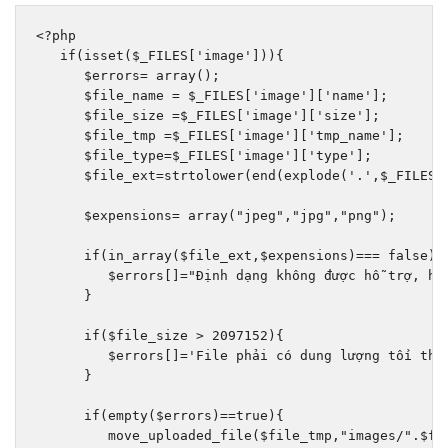
<?
php

if
(
isset
(
$_FILES
[
'image'
])){
      $errors
=
 array
();
      $file_name 
=
 $_FILES
[
'image'
][
'name'
];
      $file_size 
=
$_FILES
[
'image'
][
'size'
];
      $file_tmp 
=
$_FILES
[
'image'
][
'tmp_name'
];
      $file_type
=
$_FILES
[
'image'
][
'type'
];
      $file_ext
=
strtolower
(
end
(
explode
(
'.'
,
$_FILES
[
      $expensions
=
 array
(
"jpeg"
,
"jpg"
,
"png"
);
if
(
in_array
(
$file_ext
,
$expensions
)===
false
){
         $errors
[]=
"Định dạng không được hỗ trợ, hã
}
if
(
$file_size 
>
2097152
){
         $errors
[]=
'File phải có dung lượng tối thi
}
if
(
empty
(
$errors
)==
true
){
         move_uploaded_file
(
$file_tmp
,
"images/"
.
$fi