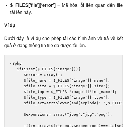
$_FILES[‘file’][‘error’]
− Mã hóa lỗi liên quan đến file
tải lên này.
Ví dụ
Dưới đây là ví dụ cho phép tải các hình ảnh và trả về kết
quả ở dạng thông tin file đã được tải lên.
<?
php

if
(
isset
(
$_FILES
[
'image'
])){
      $errors
=
 array
();
      $file_name 
=
 $_FILES
[
'image'
][
'name'
];
      $file_size 
=
 $_FILES
[
'image'
][
'size'
];
      $file_tmp 
=
 $_FILES
[
'image'
][
'tmp_name'
];
      $file_type 
=
 $_FILES
[
'image'
][
'type'
];
      $file_ext
=
strtolower
(
end
(
explode
(
'.'
,
$_FILES
[
      $expensions
=
 array
(
"jpeg"
,
"jpg"
,
"png"
);
if
(
in_array
(
$file_ext
,
$expensions
)===
false
){