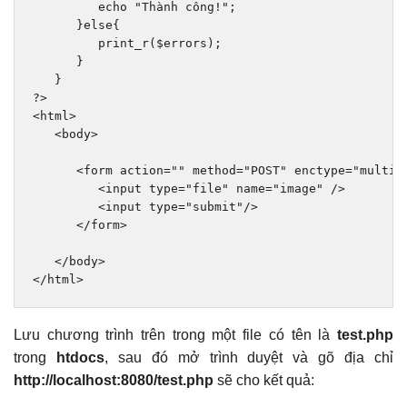
         echo 
"Thành công!"
;
}
else
{
         print_r
(
$errors
);
}
}
?>
<html>
<body>
<form
action
=
""
method
=
"POST"
enctype
=
"multip
<input
type
=
"file"
name
=
"image"
/>
<input
type
=
"submit"
/>
</form>
</body>
</html>
Lưu chương trình trên trong một file có tên là
test.php
trong
htdocs
, sau đó mở trình duyệt và gõ địa chỉ
http://localhost:8080/test.php
sẽ cho kết quả: