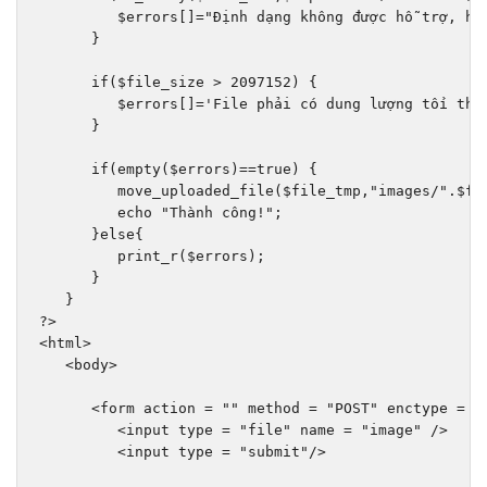
         $errors
[]=
"Định dạng không được hỗ trợ, hã
}
if
(
$file_size 
>
2097152
)
{
         $errors
[]=
'File phải có dung lượng tối thi
}
if
(
empty
(
$errors
)==
true
)
{
         move_uploaded_file
(
$file_tmp
,
"images/"
.
$fi
         echo 
"Thành công!"
;
}
else
{
         print_r
(
$errors
);
}
}
?>
<html>
<body>
<form
action
=
""
method
=
"POST"
enctype
=
"
<input
type
=
"file"
name
=
"image"
/>
<input
type
=
"submit"
/>