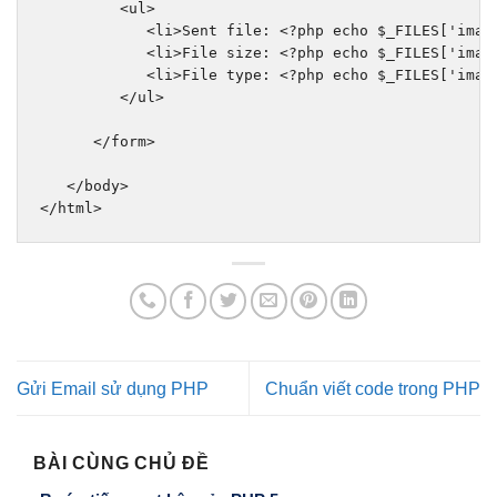
<ul>
<li>
Sent file: 
<?
php echo $_FILES
[
'imag
<li>
File size: 
<?
php echo $_FILES
[
'imag
<li>
File type: 
<?
php echo $_FILES
[
'imag
</ul>
</form>
</body>
</html>
Gửi Email sử dụng PHP
Chuẩn viết code trong PHP
BÀI CÙNG CHỦ ĐỀ