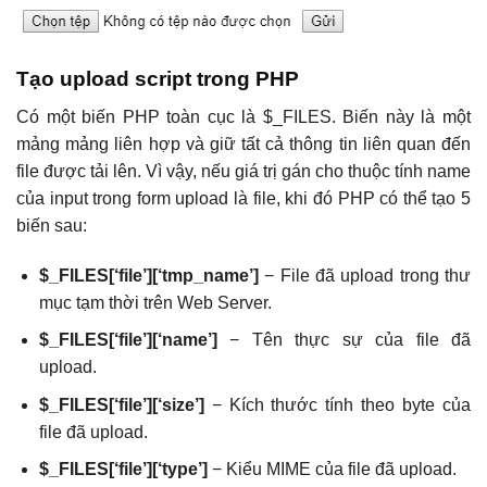
Tạo upload script trong PHP
Có một biến PHP toàn cục là $_FILES. Biến này là một
mảng mảng liên hợp và giữ tất cả thông tin liên quan đến
file được tải lên. Vì vậy, nếu giá trị gán cho thuộc tính name
của input trong form upload là file, khi đó PHP có thể tạo 5
biến sau:
$_FILES[‘file’][‘tmp_name’]
− File đã upload trong thư
mục tạm thời trên Web Server.
$_FILES[‘file’][‘name’]
− Tên thực sự của file đã
upload.
$_FILES[‘file’][‘size’]
− Kích thước tính theo byte của
file đã upload.
$_FILES[‘file’][‘type’]
− Kiểu MIME của file đã upload.