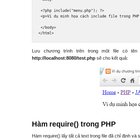
<?
php include
(
"menu.php"
);
?>
<p>
Ví dụ minh họa cách include file trong PHP
</body>
</html>
Lưu chương trình trên trong một file có tê
http://localhost:8080/test.php
sẽ cho kết quả:
Hàm require() trong PHP
Hàm require() lấy tất cả text trong file đã chỉ định 