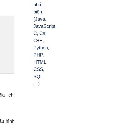
ịa chỉ
ấu hình