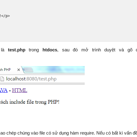
!
</p>
n là
test.php
trong
htdocs
, sau đó mở trình duyệt và gõ đ
và sao chép chúng vào file có sử dụng hàm require. Nếu có bất kì vấn đ