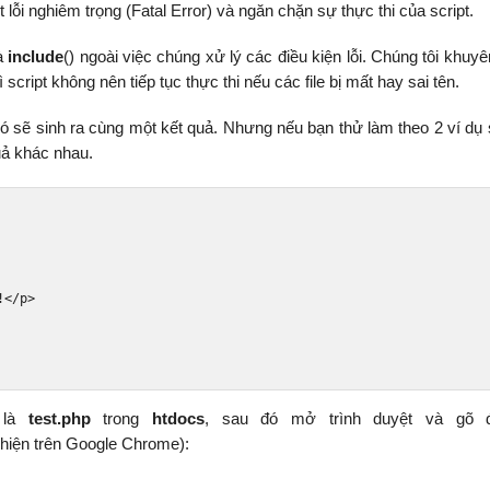
ột lỗi nghiêm trọng (Fatal Error) và ngăn chặn sự thực thi của script.
và
include
() ngoài việc chúng xử lý các điều kiện lỗi. Chúng tôi khuy
vì script không nên tiếp tục thực thi nếu các file bị mất hay sai tên.
nó sẽ sinh ra cùng một kết quả. Nhưng nếu bạn thử làm theo 2 ví dụ 
quả khác nhau.
!
</p>
là
test.php
trong
htdocs
, sau đó mở trình duyệt và gõ đ
 hiện trên Google Chrome):