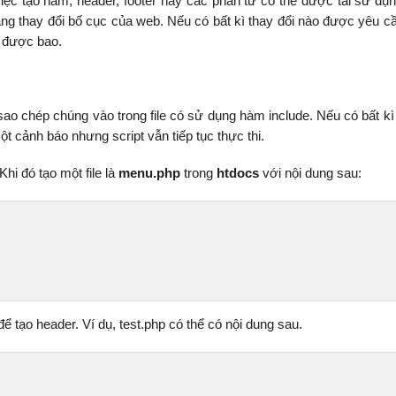
c tạo hàm, header, footer hay các phần tử có thể được tái sử dụn
dàng thay đổi bố cục của web. Nếu có bất kì thay đổi nào được yêu cầ
le được bao.
và sao chép chúng vào trong file có sử dụng hàm include. Nếu có bất k
một cảnh báo nhưng script vẫn tiếp tục thực thi.
i đó tạo một file là
menu.php
trong
htdocs
với nội dung sau:
 
để tạo header. Ví dụ, test.php có thể có nội dung sau.