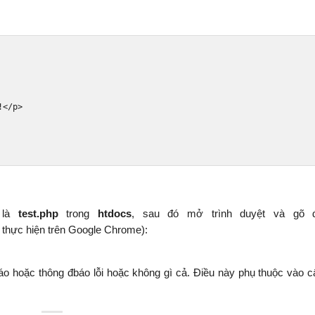
!
</p>
là
test.php
trong
htdocs
, sau đó mở trình duyệt và gõ đ
 thực hiện trên Google Chrome):
 hoặc thông đbáo lỗi hoặc không gì cả. Điều này phụ thuộc vào c