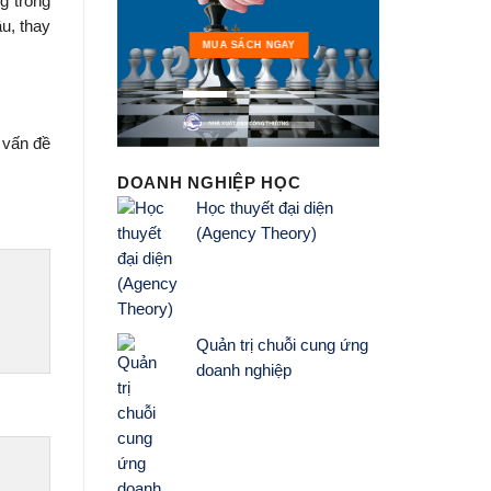
g trong
u, thay
MUA 
MUA SÁCH NGAY
ì vấn đề
DOANH NGHIỆP HỌC
Học thuyết đại diện
(Agency Theory)
Quản trị chuỗi cung ứng
doanh nghiệp