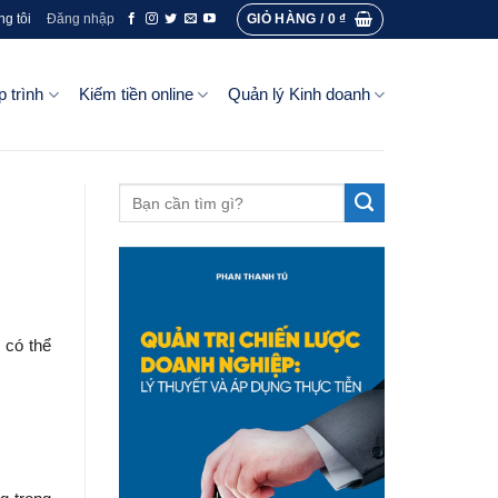
GIỎ HÀNG /
0
₫
ng tôi
Đăng nhập
p trình
Kiếm tiền online
Quản lý Kinh doanh
 có thể