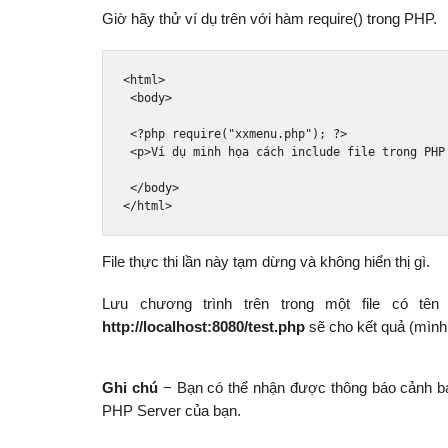
Giờ hãy thử ví dụ trên với hàm require() trong PHP.
<html>
<body>
<?
php 
require
(
"xxmenu.php"
);
?>
<p>
Ví dụ minh họa cách include file trong PHP
</body>
</html>
File thực thi lần này tạm dừng và không hiển thị gì.
Lưu chương trình trên trong một file có tên 
http://localhost:8080/test.php
sẽ cho kết quả (mình
Ghi chú
− Bạn có thể nhận được thông báo cảnh báo
PHP Server của bạn.