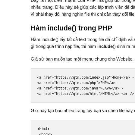
Đây là một điểm mạnh của PHP mà giúp đỡ trong việ
nhiều trang. Điều này sẽ giúp các lập trình viên dễ 
vì phải thay đổi hàng nghìn file thì chỉ cần thay đổi fi
Hàm include() trong PHP
Hàm include() lấy tất cả text trong file đã chỉ định 
gì trong quá trình nạp file, thì hàm
include
() sinh ra 
Giả sử bạn muốn tạo một menu chung cho Website. Kh
<a
href
=
"https://qtm.com/index.jsp"
>
Home
</a>
 -
<a
href
=
"https://qtm.com/php"
>
PHP
</a>
 - 
<a
href
=
"https://qtm.com/java"
>
JAVA
</a>
 - 
<a
href
=
"https://qtm.com/html"
>
HTML
</a>
<br
/>
Giờ hãy tạo bao nhiêu trang tùy bạn và chèn file này 
<html>
<body>