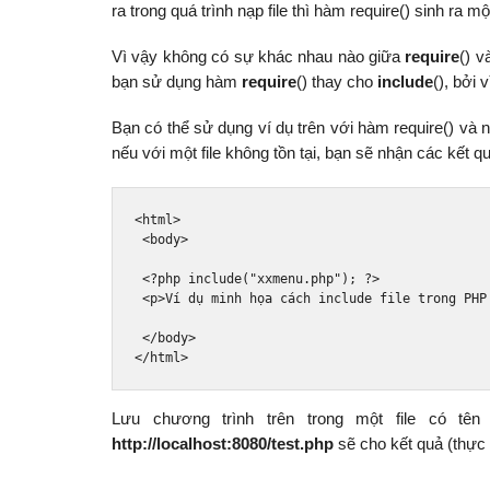
ra trong quá trình nạp file thì hàm require() sinh ra m
Vì vậy không có sự khác nhau nào giữa
require
() 
bạn sử dụng hàm
require
() thay cho
include
(), bởi 
Bạn có thể sử dụng ví dụ trên với hàm require() và 
nếu với một file không tồn tại, bạn sẽ nhận các kết 
<html>
<body>
<?
php include
(
"xxmenu.php"
);
?>
<p>
Ví dụ minh họa cách include file trong PHP
</body>
</html>
Lưu chương trình trên trong một file có tên 
http://localhost:8080/test.php
sẽ cho kết quả (thực