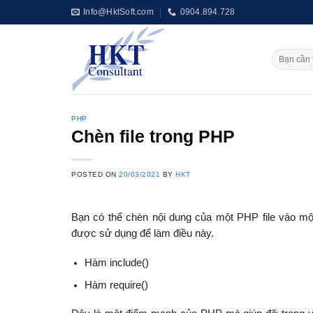
Skip
Info@HktSoft.com
0904.894.728
to
content
PHP
Chèn file trong PHP
POSTED ON
20/03/2021
BY
HKT
Bạn có thể chèn nội dung của một PHP file vào một
được sử dụng để làm điều này.
Hàm include()
Hàm require()