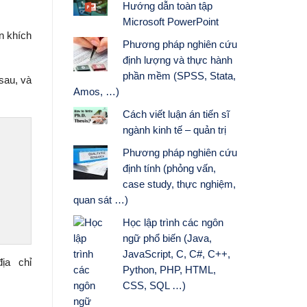
Hướng dẫn toàn tập
Microsoft PowerPoint
ên khích
Phương pháp nghiên cứu
định lượng và thực hành
phần mềm (SPSS, Stata,
sau, và
Amos, …)
Cách viết luận án tiến sĩ
ngành kinh tế – quản trị
Phương pháp nghiên cứu
định tính (phỏng vấn,
case study, thực nghiệm,
quan sát …)
Học lập trình các ngôn
ngữ phổ biến (Java,
JavaScript, C, C#, C++,
ịa chỉ
Python, PHP, HTML,
CSS, SQL …)