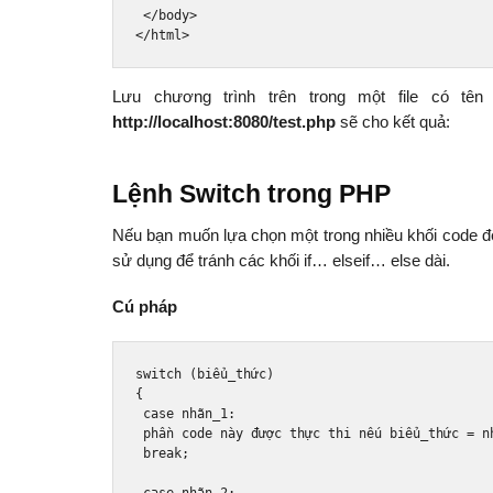
</body>
</html>
Lưu chương trình trên trong một file có tên 
http://localhost:8080/test.php
sẽ cho kết quả:
Lệnh Switch trong PHP
Nếu bạn muốn lựa chọn một trong nhiều khối code đ
sử dụng để tránh các khối if… elseif… else dài.
Cú pháp
switch
(
bi
ể
u_th
ứ
c
)
{
case
 nh
ã
n_1
:
 ph
ầ
n code n
à
y 
đượ
c th
ự
c thi n
ế
u bi
ể
u_th
ứ
c 
=
 n
break
;
case
 nh
ã
n_2
: