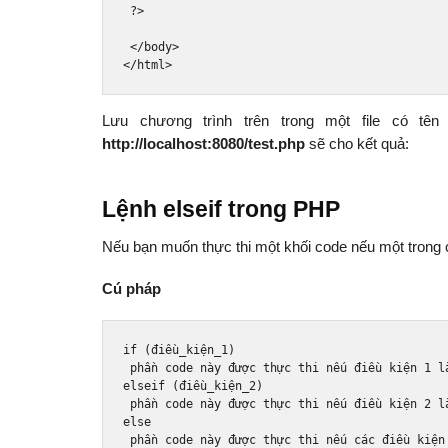
?>
</body>
</html>
Lưu chương trình trên trong một file có tê
http://localhost:8080/test.php
sẽ cho kết quả:
Lệnh elseif trong PHP
Nếu bạn muốn thực thi một khối code nếu một trong cá
Cú pháp
if
(đ
i
ề
u_ki
ệ
n_1
)
 ph
ầ
n code n
à
y 
đượ
c th
ự
c thi n
ế
u 
đ
i
ề
u ki
ệ
n 
1
 l
elseif 
(đ
i
ề
u_ki
ệ
n_2
)
 ph
ầ
n code n
à
y 
đượ
c th
ự
c thi n
ế
u 
đ
i
ề
u ki
ệ
n 
2
 l
else
 ph
ầ
n code n
à
y 
đượ
c th
ự
c thi n
ế
u c
á
c 
đ
i
ề
u ki
ệ
n