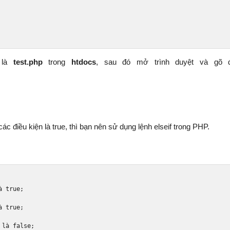
n là
test.php
trong
htdocs
, sau đó mở trình duyệt và gõ đ
c điều kiện là true, thì bạn nên sử dụng lệnh elseif trong PHP.
à
true
;
à
true
;
 l
à
false
;