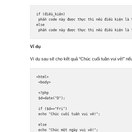
if
(đ
i
ề
u_ki
ệ
n
)
 ph
ầ
n code n
à
y 
đượ
c th
ự
c thi n
ế
u 
đ
i
ề
u ki
ệ
n l
à
else
 ph
ầ
n code n
à
y 
đượ
c th
ự
c thi n
ế
u 
đ
i
ề
u ki
ệ
n l
à
Ví dụ
Ví dụ sau sẽ cho kết quả “Chúc cuối tuần vui vẻ!” nế
<html>
<body>
<?
php
 $d
=
date
(
"D"
);
if
(
$d
==
"Fri"
)
 echo 
"Chúc cuối tuần vui vẻ!"
;
else
 echo 
"Chúc một ngày vui vẻ!"
;