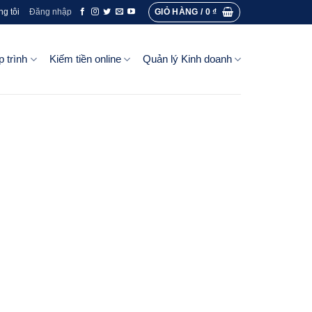
GIỎ HÀNG /
0
₫
ng tôi
Đăng nhập
p trình
Kiếm tiền online
Quản lý Kinh doanh