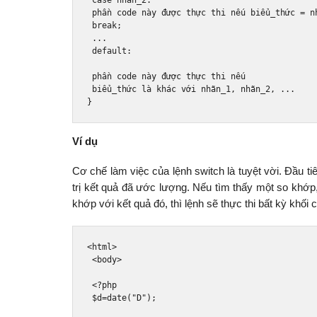
 ph
ầ
n code n
à
y 
đượ
c th
ự
c thi n
ế
u bi
ể
u_th
ứ
c 
=
 n
break
;
...
default
:
 ph
ầ
n code n
à
y 
đượ
c th
ự
c thi n
ế
u 
 bi
ể
u_th
ứ
c l
à
 kh
á
c v
ớ
i nh
ã
n_1
,
 nh
ã
n_2
,
...
}
Ví dụ
Cơ chế làm việc của lệnh switch là tuyệt vời. Đầu t
trị kết quả đã ước lượng. Nếu tìm thấy một so khớp
khớp với kết quả đó, thì lệnh sẽ thực thi bất kỳ khối
<html>
<body>
<?
php
 $d
=
date
(
"D"
);