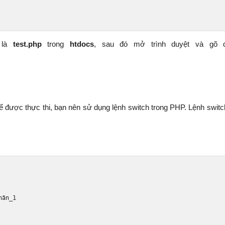
là
test.php
trong
htdocs
, sau đó mở trình duyệt và gõ đ
ể được thực thi, bạn nên sử dụng lệnh switch trong PHP. Lệnh swit
h
ã
n_1