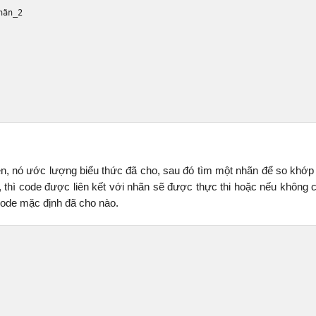
h
ã
n_2
iên, nó ước lượng biểu thức đã cho, sau đó tìm một nhãn để so khớp 
, thì code được liên kết với nhãn sẽ được thực thi hoặc nếu không 
 code mặc định đã cho nào.