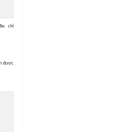
ịa chỉ
ch được