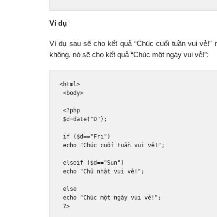
Ví dụ
Ví dụ sau sẽ cho kết quả “Chúc cuối tuần vui vẻ!”
không, nó sẽ cho kết quả “Chúc một ngày vui vẻ!”:
<html>
<body>
<?
php
 $d
=
date
(
"D"
);
if
(
$d
==
"Fri"
)
 echo 
"Chúc cuối tuần vui vẻ!"
;
 elseif 
(
$d
==
"Sun"
)
 echo 
"Chủ nhật vui vẻ!"
;
else
 echo 
"Chúc một ngày vui vẻ!"
;
?>