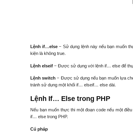
Lệnh if…else
− Sử dụng lệnh này nếu bạn muốn thực 
kiện là không true.
Lệnh elseif
− Được sử dụng với lệnh if… else để thực
Lệnh switch
− Được sử dụng nếu bạn muốn lựa chọn
tránh sử dụng một khối if… elseif… else dài.
Lệnh If… Else trong PHP
Nếu bạn muốn thực thi một đoạn code nếu một điều ki
if… else trong PHP.
Cú pháp