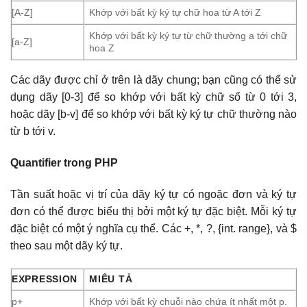
[A-Z]
Khớp với bất kỳ ký tự chữ hoa từ A tới Z
Khớp với bất kỳ ký tự từ chữ thường a tới chữ
[a-Z]
hoa Z
Các dãy được chỉ ở trên là dãy chung; bạn cũng có thể sử
dụng dãy [0-3] để so khớp với bất kỳ chữ số từ 0 tới 3,
hoặc dãy [b-v] để so khớp với bất kỳ ký tự chữ thường nào
từ b tới v.
Quantifier trong PHP
Tần suất hoặc vị trí của dãy ký tự có ngoặc đơn và ký tự
đơn có thể được biểu thị bởi một ký tự đặc biệt. Mỗi ký tự
đặc biệt có một ý nghĩa cụ thể. Các +, *, ?, {int. range}, và $
theo sau một dãy ký tự.
EXPRESSION
MIÊU TẢ
p+
Khớp với bất kỳ chuỗi nào chứa ít nhất một p.