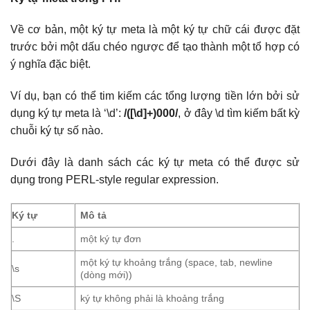
Về cơ bản, một ký tự meta là một ký tự chữ cái được đặt
trước bởi một dấu chéo ngược để tạo thành một tổ hợp có
ý nghĩa đặc biệt.
Ví dụ, bạn có thể tim kiếm các tổng lượng tiền lớn bởi sử
dụng ký tự meta là ‘\d’:
/([\d]+)000/
, ở đây \d tìm kiếm bất kỳ
chuỗi ký tự số nào.
Dưới đây là danh sách các ký tự meta có thể được sử
dụng trong PERL-style regular expression.
Ký tự
Mô tả
.
một ký tự đơn
một ký tự khoảng trắng (space, tab, newline
\s
(dòng mới))
\S
ký tự không phải là khoảng trắng