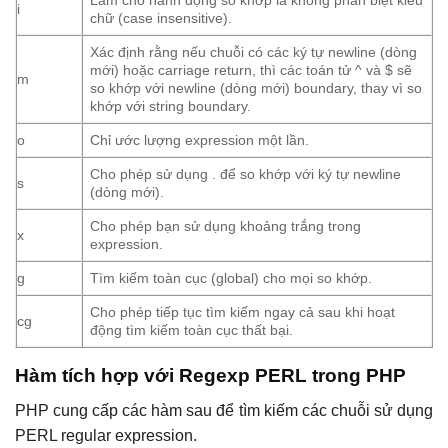
Làm cho hành động so khớp là không phân biệt kiểu
i
chữ (case insensitive).
Xác định rằng nếu chuỗi có các ký tự newline (dòng
mới) hoặc carriage return, thì các toán tử ^ và $ sẽ
m
so khớp với newline (dòng mới) boundary, thay vì so
khớp với string boundary.
o
Chỉ ước lượng expression một lần.
Cho phép sử dụng . để so khớp với ký tự newline
s
(dòng mới).
Cho phép bạn sử dụng khoảng trắng trong
x
expression.
g
Tìm kiếm toàn cục (global) cho mọi so khớp.
Cho phép tiếp tục tìm kiếm ngay cả sau khi hoạt
cg
động tìm kiếm toàn cục thất bại.
Hàm tích hợp với Regexp PERL trong PHP
PHP cung cấp các hàm sau để tìm kiếm các chuỗi sử dụng
PERL regular expression.