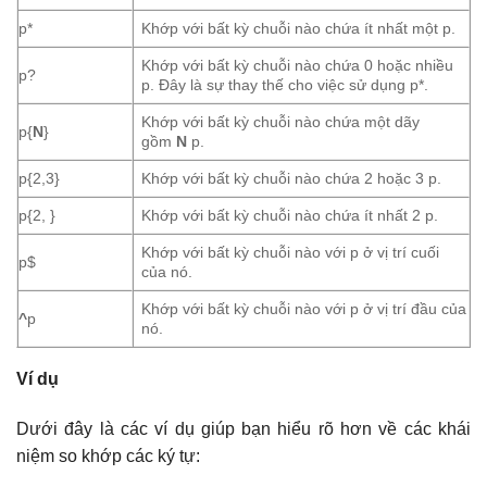
p*
Khớp với bất kỳ chuỗi nào chứa ít nhất một p.
Khớp với bất kỳ chuỗi nào chứa 0 hoặc nhiều
p?
p. Đây là sự thay thế cho việc sử dụng p*.
Khớp với bất kỳ chuỗi nào chứa một dãy
p{
N
}
gồm
N
p.
p{2,3}
Khớp với bất kỳ chuỗi nào chứa 2 hoặc 3 p.
p{2, }
Khớp với bất kỳ chuỗi nào chứa ít nhất 2 p.
Khớp với bất kỳ chuỗi nào với p ở vị trí cuối
p$
của nó.
Khớp với bất kỳ chuỗi nào với p ở vị trí đầu của
^
p
nó.
Ví dụ
Dưới đây là các ví dụ giúp bạn hiểu rõ hơn về các khái
niệm so khớp các ký tự: