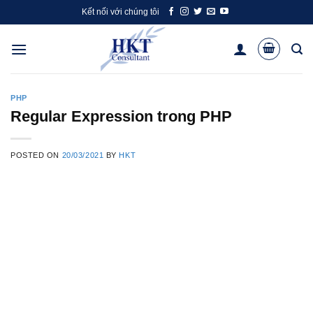
Skip
Kết nối với chúng tôi
to
content
PHP
Regular Expression trong PHP
POSTED ON
20/03/2021
BY
HKT