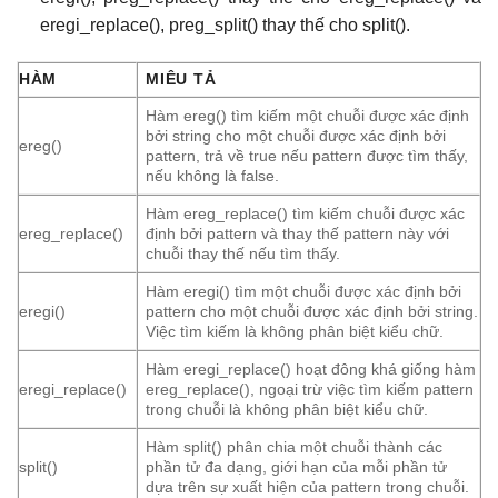
eregi_replace(), preg_split() thay thế cho split().
HÀM
MIÊU TẢ
Hàm ereg() tìm kiếm một chuỗi được xác định
bởi string cho một chuỗi được xác định bởi
ereg()
pattern, trả về true nếu pattern được tìm thấy,
nếu không là false.
Hàm ereg_replace() tìm kiếm chuỗi được xác
ereg_replace()
định bởi pattern và thay thế pattern này với
chuỗi thay thế nếu tìm thấy.
Hàm eregi() tìm một chuỗi được xác định bởi
eregi()
pattern cho một chuỗi được xác định bởi string.
Việc tìm kiếm là không phân biệt kiểu chữ.
Hàm eregi_replace() hoạt đông khá giống hàm
eregi_replace()
ereg_replace(), ngoại trừ việc tìm kiếm pattern
trong chuỗi là không phân biệt kiểu chữ.
Hàm split() phân chia một chuỗi thành các
split()
phần tử đa dạng, giới hạn của mỗi phần tử
dựa trên sự xuất hiện của pattern trong chuỗi.