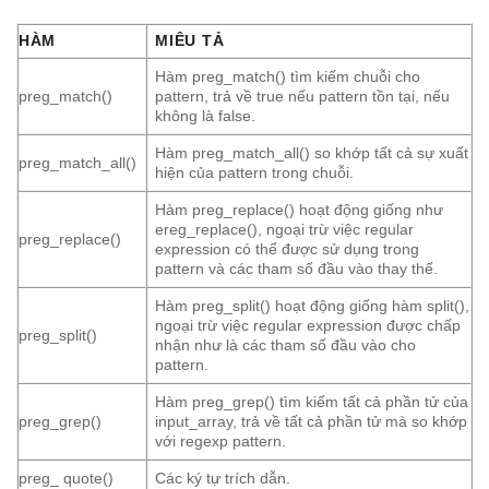
HÀM
MIÊU TẢ
Hàm preg_match() tìm kiếm chuỗi cho
preg_match()
pattern, trả về true nếu pattern tồn tại, nếu
không là false.
Hàm preg_match_all() so khớp tất cả sự xuất
preg_match_all()
hiện của pattern trong chuỗi.
Hàm preg_replace() hoạt động giống như
ereg_replace(), ngoại trừ việc regular
preg_replace()
expression có thể được sử dụng trong
pattern và các tham số đầu vào thay thế.
Hàm preg_split() hoạt động giống hàm split(),
ngoại trừ việc regular expression được chấp
preg_split()
nhận như là các tham số đầu vào cho
pattern.
Hàm preg_grep() tìm kiếm tất cả phần tử của
preg_grep()
input_array, trả về tất cả phần tử mà so khớp
với regexp pattern.
preg_ quote()
Các ký tự trích dẫn.