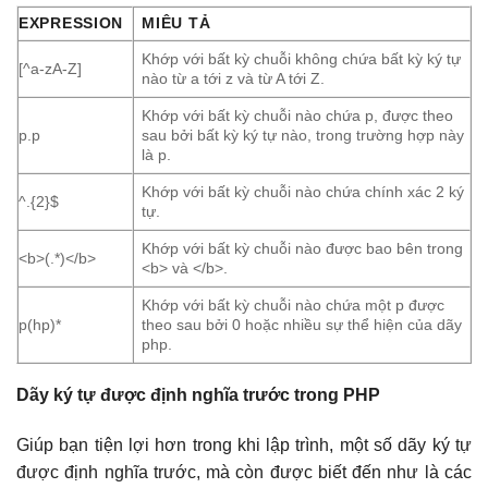
EXPRESSION
MIÊU TẢ
Khớp với bất kỳ chuỗi không chứa bất kỳ ký tự
[^a-zA-Z]
nào từ a tới z và từ A tới Z.
Khớp với bất kỳ chuỗi nào chứa p, được theo
p.p
sau bởi bất kỳ ký tự nào, trong trường hợp này
là p.
Khớp với bất kỳ chuỗi nào chứa chính xác 2 ký
^.{2}$
tự.
Khớp với bất kỳ chuỗi nào được bao bên trong
<b>(.*)</b>
<b> và </b>.
Khớp với bất kỳ chuỗi nào chứa một p được
p(hp)*
theo sau bởi 0 hoặc nhiều sự thể hiện của dãy
php.
Dãy ký tự được định nghĩa trước trong PHP
Giúp bạn tiện lợi hơn trong khi lập trình, một số dãy ký tự
được định nghĩa trước, mà còn được biết đến như là các