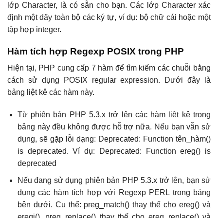
lớp Character, là có sẵn cho bạn. Các lớp Character xác
định một dãy toàn bộ các ký tự, ví dụ: bộ chữ cái hoặc một
tập hợp integer.
Hàm tích hợp Regexp POSIX trong PHP
Hiện tại, PHP cung cấp 7 hàm để tìm kiếm các chuỗi bằng
cách sử dụng POSIX regular expression. Dưới đây là
bảng liệt kê các hàm này.
Từ phiên bản PHP 5.3.x trở lên các hàm liệt kê trong
bảng này đều không được hỗ trợ nữa. Nếu bạn vẫn sử
dụng, sẽ gặp lỗi dạng: Deprecated: Function tên_hàm()
is deprecated. Ví dụ: Deprecated: Function ereg() is
deprecated
Nếu đang sử dụng phiên bản PHP 5.3.x trở lên, bạn sử
dụng các hàm tích hợp với Regexp PERL trong bảng
bên dưới. Cụ thể: preg_match() thay thế cho ereg() và
eregi(), preg_replace() thay thế cho ereg_replace() và