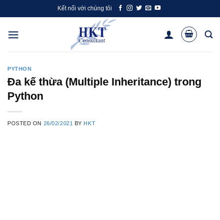
Skip
Kết nối với chúng tôi
to
content
PYTHON
Đa kế thừa (Multiple Inheritance) trong
Python
POSTED ON
26/02/2021
BY
HKT