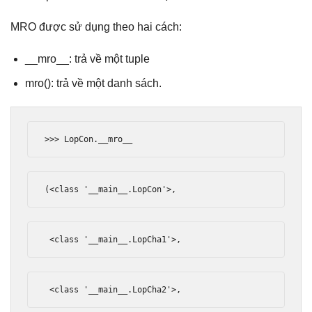
MRO được sử dụng theo hai cách:
__mro__: trả về một tuple
mro(): trả về một danh sách.
>>>
LopCon
.
__mro__
(<
class
'__main__.LopCon'
>,
<
class
'__main__.LopCha1'
>,
<
class
'__main__.LopCha2'
>,