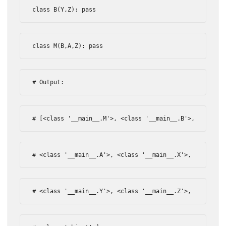
class
 B
(
Y
,
Z
):
pass
class
 M
(
B
,
A
,
Z
):
pass
# Output:
# [<class '__main__.M'>, <class '__main__.B'>,
# <class '__main__.A'>, <class '__main__.X'>,
# <class '__main__.Y'>, <class '__main__.Z'>,