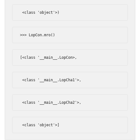
<
class
'object'
>)
>>>
LopCon
.
mro
()
[<
class
'__main__.LopCon>,
 <class '
__main__
.
LopCha1
'>,
 <class '
__main__
.
LopCha2
'>,
 <class '
object
'>]