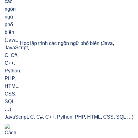
Học lập trình các ngôn ngữ phổ biến (Java,
JavaScript, C, C#, C++, Python, PHP, HTML, CSS, SQL …)