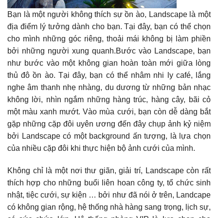
Bạn là một người không thích sự ồn ào, Landscape là một
địa điểm lý tưởng dành cho bạn. Tại đây, bạn có thể chọn
cho mình những góc riêng, thoải mái không bị làm phiền
bởi những người xung quanh.Bước vào Landscape, bạn
như bước vào một không gian hoàn toàn mới giữa lòng
thủ đô ồn ào. Tại đây, bạn có thể nhâm nhi ly café, lắng
nghe âm thanh nhẹ nhàng, du dương từ những bản nhạc
không lời, nhìn ngắm những hàng trúc, hàng cây, bãi cỏ
một màu xanh mướt. Vào mùa cưới, bạn còn dễ dàng bắt
gặp những cặp đôi uyên ương đến đây chụp ảnh kỷ niệm
bởi Landscape có một background ấn tượng, là lựa chọn
của nhiều cặp đôi khi thực hiện bộ ảnh cưới của mình.
Không chỉ là một nơi thư giãn, giải trí, Landscape còn rất
thích hợp cho những buổi liên hoan công ty, tổ chức sinh
nhật, tiệc cưới, sự kiện … bởi như đã nói ở trên, Landcape
có không gian rộng, hệ thống nhà hàng sang trọng, lịch sự,