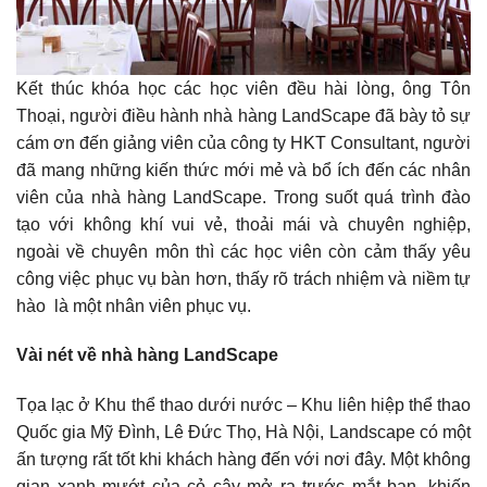
Kết thúc khóa học các học viên đều hài lòng, ông Tôn
Thoại, người điều hành nhà hàng LandScape đã bày tỏ sự
cám ơn đến giảng viên của công ty HKT Consultant, người
đã mang những kiến thức mới mẻ và bổ ích đến các nhân
viên của nhà hàng LandScape. Trong suốt quá trình đào
tạo với không khí vui vẻ, thoải mái và chuyên nghiệp,
ngoài về chuyên môn thì các học viên còn cảm thấy yêu
công việc phục vụ bàn hơn, thấy rõ trách nhiệm và niềm tự
hào là một nhân viên phục vụ.
Vài nét về nhà hàng LandScape
Tọa lạc ở Khu thể thao dưới nước – Khu liên hiệp thể thao
Quốc gia Mỹ Đình, Lê Đức Thọ, Hà Nội, Landscape có một
ấn tượng rất tốt khi khách hàng đến với nơi đây. Một không
gian xanh mướt của cỏ cây mở ra trước mắt bạn, khiến