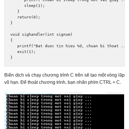
      sleep
(
1
);
}
return
(
0
);
}
void
 sighandler
(
int
 signum
)
{
   printf
(
"Bat duoc tin hieu %d, chuan bi thoat ...
exit
(
1
);
}
Biên dịch và chạy chương trình C trên sẽ tạo một vòng lặp
vô hạn. Để thoát chương trình, bạn nhấn phím CTRL + C.