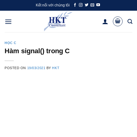
Skip
Kết nối với chúng tôi
to
content
HỌC C
Hàm signal() trong C
POSTED ON
19/03/2021
BY
HKT