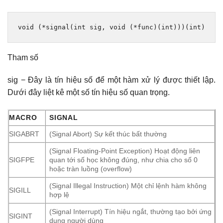
void
(*
signal
(
int
 sig
,
void
(*
func
)(
int
)))(
int
)
Tham số
sig − Đây là tín hiệu số để một hàm xử lý được thiết lập.
Dưới đây liệt kê một số tín hiệu số quan trọng.
MACRO
SIGNAL
SIGABRT
(Signal Abort) Sự kết thúc bất thường
(Signal Floating-Point Exception) Hoạt động liên
SIGFPE
quan tới số học không đúng, như chia cho số 0
hoặc tràn luồng (overflow)
(Signal Illegal Instruction) Một chỉ lệnh hàm không
SIGILL
hợp lệ
(Signal Interrupt) Tín hiệu ngắt, thường tạo bởi ứng
SIGINT
dụng người dùng