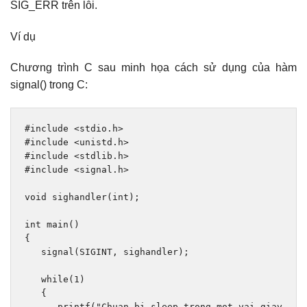
SIG_ERR trên lỗi.
Ví dụ
Chương trình C sau minh họa cách sử dụng của hàm
signal() trong C:
#include
<stdio.h>
#include
<unistd.h>
#include
<stdlib.h>
#include
<signal.h>
void
 sighandler
(
int
);
int
 main
()
{
   signal
(
SIGINT
,
 sighandler
);
while
(
1
)
{
      printf
(
"Chuan bi sleep trong mot vai giay ...