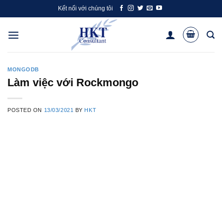
Skip
Kết nối với chúng tôi
to
content
MONGODB
Làm việc với Rockmongo
POSTED ON
13/03/2021
BY
HKT