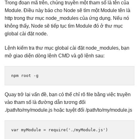
Trong đoạn mã trên, chúng truyền một tham số là tên của
Module. Điều này báo cho Node sẽ tìm một Module tên là
http trong thư mục node_modules của ứng dụng. Nếu nó
không thấy, Node sẽ tiếp tục tìm Module đó ở thư mục
global cài đặt node.
Lệnh kiểm tra thư mục global cài đặt node_modules, bạn
mở giao diện dòng lệnh CMD và gõ lệnh sau:
npm root 
-
g
Quay trở lại vấn đề, bạn có thể chỉ rõ file bằng việc truyền
vào tham số là đường dẫn tương đối
./path/to/my/module.js hoặc tuyệt đối /path/to/my/module.js
var
 myModule 
=
require
(
'./myModule.js'
)