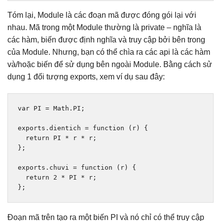
Tóm lại, Module là các đoạn mã được đóng gói lại với
nhau. Mã trong một Module thường là private – nghĩa là
các hàm, biến được định nghĩa và truy cập bởi bên trong
của Module. Nhưng, bạn có thể chìa ra các api là các hàm
và/hoặc biến để sử dụng bên ngoài Module. Bằng cách sử
dụng 1 đối tượng exports, xem ví dụ sau đây:
var
 PI 
=
Math
.
PI
;
exports
.
dientich 
=
function
(
r
)
{
return
 PI 
*
 r 
*
 r
;
};
exports
.
chuvi 
=
function
(
r
)
{
return
2
*
 PI 
*
 r
;
};
Đoạn mã trên tạo ra một biến PI và nó chỉ có thể truy cập