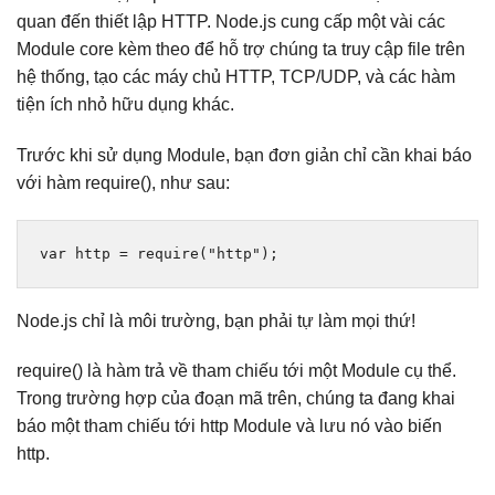
quan đến thiết lập HTTP. Node.js cung cấp một vài các
Module core kèm theo để hỗ trợ chúng ta truy cập file trên
hệ thống, tạo các máy chủ HTTP, TCP/UDP, và các hàm
tiện ích nhỏ hữu dụng khác.
Trước khi sử dụng Module, bạn đơn giản chỉ cần khai báo
với hàm require(), như sau:
var
 http 
=
require
(
"http"
);
Node.js chỉ là môi trường, bạn phải tự làm mọi thứ!
require() là hàm trả về tham chiếu tới một Module cụ thể.
Trong trường hợp của đoạn mã trên, chúng ta đang khai
báo một tham chiếu tới http Module và lưu nó vào biến
http.