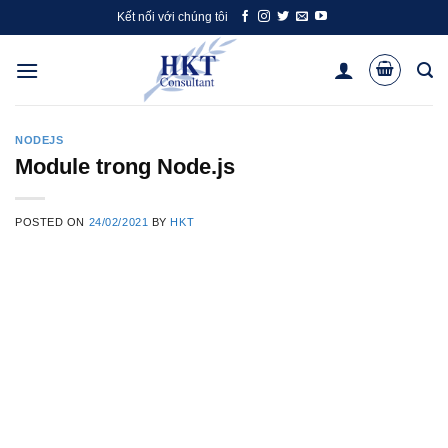
Skip
Kết nối với chúng tôi
to
content
NODEJS
Module trong Node.js
POSTED ON
24/02/2021
BY
HKT