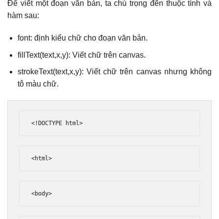
Để viết một đoạn văn bản, ta chú trọng đến thuộc tính và
hàm sau:
font: định kiểu chữ cho đoạn văn bản.
fillText(text,x,y): Viết chữ trên canvas.
strokeText(text,x,y): Viết chữ trên canvas nhưng không
tô màu chữ.
<!DOCTYPE html>
<html>
<body>