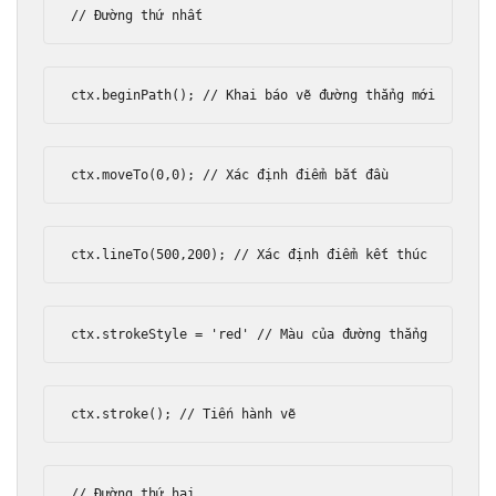
// Đường thứ nhất
ctx
.
beginPath
();
// Khai báo vẽ đường thẳng mới
ctx
.
moveTo
(
0
,
0
);
// Xác định điểm bắt đầu
ctx
.
lineTo
(
500
,
200
);
// Xác định điểm kết thúc
ctx
.
strokeStyle 
=
'red'
// Màu của đường thẳng
ctx
.
stroke
();
// Tiến hành vẽ
// Đường thứ hai