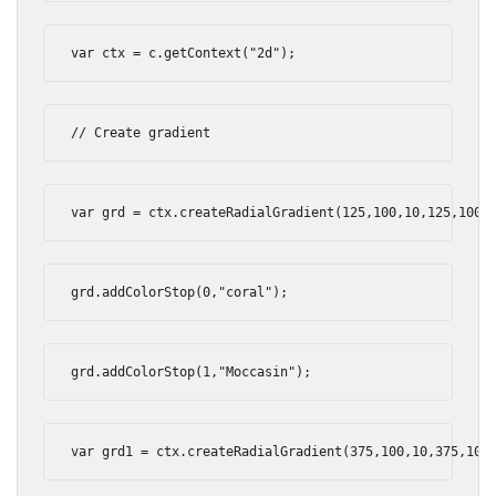
var
 ctx 
=
 c
.
getContext
(
"2d"
);
// Create gradient
var
 grd 
=
 ctx
.
createRadialGradient
(
125
,
100
,
10
,
125
,
100
,
grd
.
addColorStop
(
0
,
"coral"
);
grd
.
addColorStop
(
1
,
"Moccasin"
);
var
 grd1 
=
 ctx
.
createRadialGradient
(
375
,
100
,
10
,
375
,
100