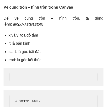
Vẽ cung tròn – hình tròn trong Canvas
Để vẽ cung tròn – hình tròn, ta dùng
lệnh:
arc(x,y,r,start,stop)
x và y: tọa độ tâm
r: là bán kính
start: là góc bắt đầu
end: là góc kết thúc
<!DOCTYPE html>