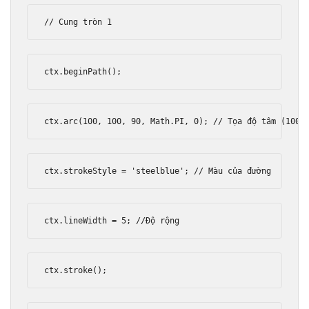
// Cung tròn 1
ctx
.
beginPath
();
ctx
.
arc
(
100
,
100
,
90
,
Math
.
PI
,
0
);
// Tọa độ tâm (100,
ctx
.
strokeStyle 
=
'steelblue'
;
// Màu của đường
ctx
.
lineWidth 
=
5
;
//Độ rộng
ctx
.
stroke
();