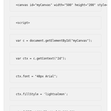
<canvas
id
=
"myCanvas"
width
=
"500"
height
=
"200"
style
=
"
<script>
var
 c 
=
 document
.
getElementById
(
"myCanvas"
);
var
 ctx 
=
 c
.
getContext
(
"2d"
);
ctx
.
font 
=
"48px Arial"
;
ctx
.
fillStyle 
=
'lightsalmon'
;