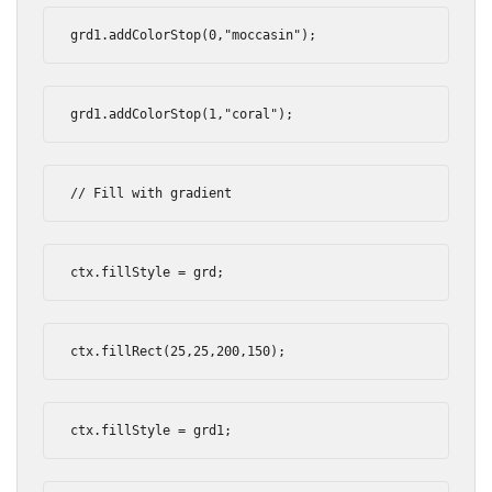
grd1
.
addColorStop
(
0
,
"moccasin"
);
grd1
.
addColorStop
(
1
,
"coral"
);
// Fill with gradient
ctx
.
fillStyle 
=
 grd
;
ctx
.
fillRect
(
25
,
25
,
200
,
150
);
ctx
.
fillStyle 
=
 grd1
;