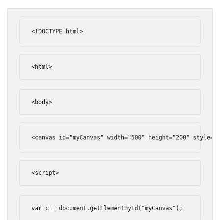
<!DOCTYPE html>
<html>
<body>
<canvas
id
=
"myCanvas"
width
=
"500"
height
=
"200"
style
=
"
<script>
var
 c 
=
 document
.
getElementById
(
"myCanvas"
);