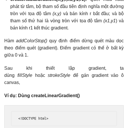
phát từ tâm, bộ tham số đầu tiên định nghĩa một đường
tròn với tọa độ tâm
(x,y)
và bán kính r bắt đầu; và bộ
tham số thứ hai là vòng tròn với tọa độ tâm
(x1,y1
) và
bán kính r1 kết thúc gradient.
Hàm
addColorStop()
quy định điểm dừng quét màu dọc
theo điểm quét (gradient). Điểm gradient có thể ở bất kỳ
giữa 0 và 1.
Sau khi thiết lập gradient, ta
dùng
fillStyle
hoặc
strokeStyle
để gán gradient vào ô
canvas,
Ví dụ: Dùng createLinearGradient()
<!DOCTYPE html>