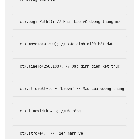
ctx
.
beginPath
();
// Khai báo vẽ đường thẳng mới
ctx
.
moveTo
(
0
,
200
);
// Xác định điểm bắt đầu
ctx
.
lineTo
(
250
,
100
);
// Xác định điểm kết thúc
ctx
.
strokeStyle 
=
'brown'
// Màu của đường thẳng
ctx
.
lineWidth 
=
3
;
//Độ rộng
ctx
.
stroke
();
// Tiến hành vẽ