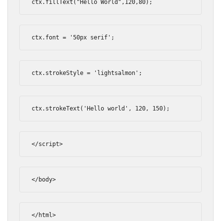
ctx
.
fillText
(
"Hello World"
,
120
,
80
);
ctx
.
font 
=
'50px serif'
;
ctx
.
strokeStyle 
=
'lightsalmon'
;
ctx
.
strokeText
(
'Hello world'
,
120
,
150
);
</script>
</body>
</html>