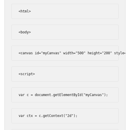
<html>
<body>
<canvas
id
=
"myCanvas"
width
=
"500"
height
=
"200"
style
=
"
<script>
var
 c 
=
 document
.
getElementById
(
"myCanvas"
);
var
 ctx 
=
 c
.
getContext
(
"2d"
);