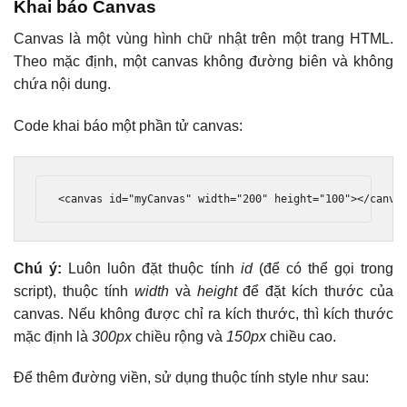
Khai báo Canvas
Canvas là một vùng hình chữ nhật trên một trang HTML.
Theo mặc định, một canvas không đường biên và không
chứa nội dung.
Code khai báo một phần tử canvas:
<canvas
id
=
"myCanvas"
width
=
"200"
height
=
"100"
></canva
Chú ý:
Luôn luôn đặt thuộc tính
id
(để có thể gọi trong
script), thuộc tính
width
và
height
để đặt kích thước của
canvas. Nếu không được chỉ ra kích thước, thì kích thước
mặc định là
300px
chiều rộng và
150px
chiều cao.
Để thêm đường viền, sử dụng thuộc tính style như sau: