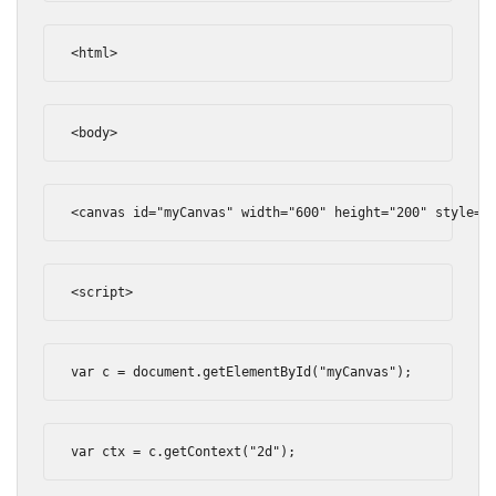
<html>
<body>
<canvas
id
=
"myCanvas"
width
=
"600"
height
=
"200"
style
=
"
<script>
var
 c 
=
 document
.
getElementById
(
"myCanvas"
);
var
 ctx 
=
 c
.
getContext
(
"2d"
);