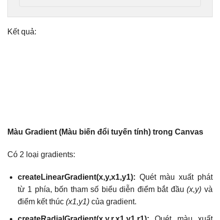
Kết quả:
Màu Gradient (Màu biến đổi tuyến tính) trong Canvas
Có 2 loại gradients:
createLinearGradient(x,y,x1,y1):
Quét màu xuất phát
từ 1 phía, bốn tham số biểu diễn điểm bắt đầu
(x,y)
và
điểm kết thúc
(x1,y1)
của gradient.
createRadialGradient(x,y,r,x1,y1,r1):
Quét màu xuất