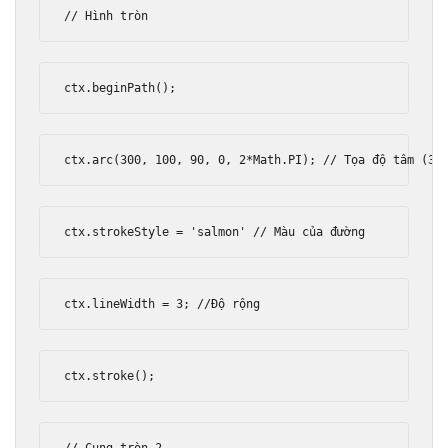
// Hình tròn
ctx
.
beginPath
();
ctx
.
arc
(
300
,
100
,
90
,
0
,
2
*
Math
.
PI
);
// Tọa độ tâm (30
ctx
.
strokeStyle 
=
'salmon'
// Màu của đường
ctx
.
lineWidth 
=
3
;
//Độ rộng
ctx
.
stroke
();