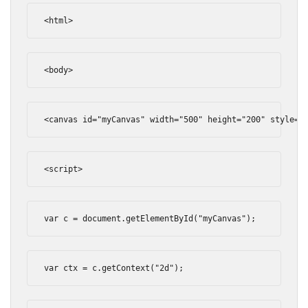
<html>
<body>
<canvas
id
=
"myCanvas"
width
=
"500"
height
=
"200"
style
=
"
<script>
var
 c 
=
 document
.
getElementById
(
"myCanvas"
);
var
 ctx 
=
 c
.
getContext
(
"2d"
);