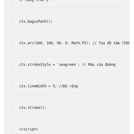
// Cung tròn 2
ctx
.
beginPath
();
ctx
.
arc
(
500
,
100
,
90
,
0
,
Math
.
PI
);
// Tọa độ tâm (500,
ctx
.
strokeStyle 
=
'seagreen'
;
// Màu của đường
ctx
.
lineWidth 
=
5
;
//Độ rộng
ctx
.
stroke
();
</script>