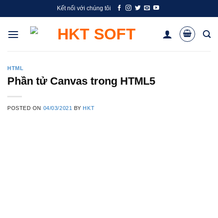
Skip
Kết nối với chúng tôi
to
content
HTML
Phần tử Canvas trong HTML5
POSTED ON
04/03/2021
BY
HKT