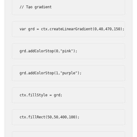
// Tạo gradient
var
 grd 
=
 ctx
.
createLinearGradient
(
0
,
40
,
470
,
150
);
grd
.
addColorStop
(
0
,
"pink"
);
grd
.
addColorStop
(
1
,
"purple"
);
ctx
.
fillStyle 
=
 grd
;
ctx
.
fillRect
(
50
,
50
,
400
,
100
);