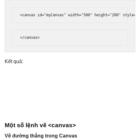
<canvas
id
=
"myCanvas"
width
=
"500"
height
=
"200"
style
=
"
</canvas>
Kết quả:
Một số lệnh vẽ <canvas>
Vẽ đường thẳng trong Canvas