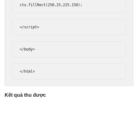
ctx
.
fillRect
(
250
,
25
,
225
,
150
);
</script>
</body>
</html>
Kết quả thu được