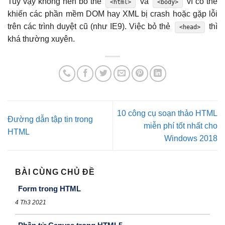
Tuy vậy không nên bỏ thẻ
và
vì có thể
<html>
<body>
khiến các phần mềm DOM hay XML bị crash hoặc gặp lỗi
trên các trình duyệt cũ (như IE9). Việc bỏ thẻ
thì
<head>
khá thường xuyên.
10 công cụ soạn thảo HTML
Đường dẫn tập tin trong
miễn phí tốt nhất cho
HTML
Windows 2018
BÀI CÙNG CHỦ ĐỀ
Form trong HTML
4 Th3 2021