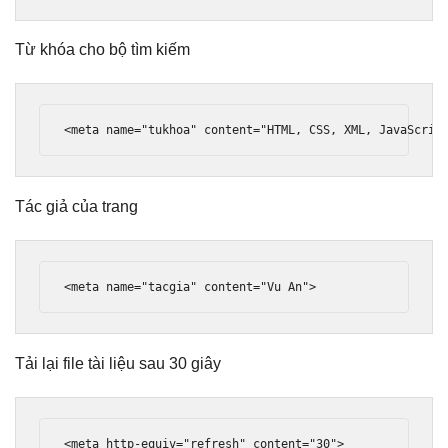
Từ khóa cho bộ tìm kiếm
<meta
name
=
"tukhoa"
content
=
"HTML, CSS, XML, JavaScrip
Tác giả của trang
<meta
name
=
"tacgia"
content
=
"Vu An"
>
Tải lại file tài liệu sau 30 giây
<meta
http-equiv
=
"refresh"
content
=
"30"
>