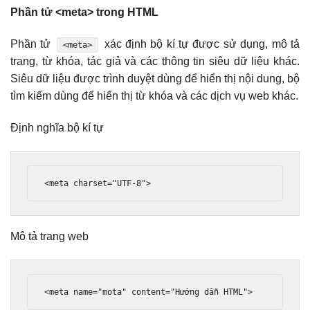
Phần tử <meta> trong HTML
Phần tử
xác định bộ kí tự được sử dụng, mô tả
<meta>
trang, từ khóa, tác giả và các thông tin siêu dữ liệu khác.
Siêu dữ liệu được trình duyệt dùng để hiển thị nội dung, bộ
tìm kiếm dùng để hiển thị từ khóa và các dịch vụ web khác.
Định nghĩa bộ kí tự
<meta
charset
=
"UTF-8"
>
Mô tả trang web
<meta
name
=
"mota"
content
=
"Hướng dẫn HTML"
>