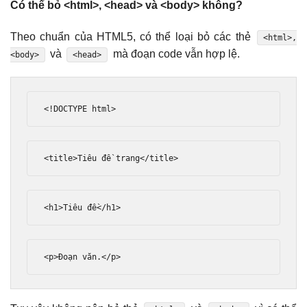
Có thể bỏ <html>, <head> và <body> không?
Theo chuẩn của HTML5, có thể loại bỏ các thẻ
<html>,
và
mà đoạn code vẫn hợp lệ.
<body>
<head>
<!DOCTYPE html>
<title>
Tiêu đề trang
</title>
<h1>
Tiêu đề
</h1>
<p>
Đoạn văn.
</p>