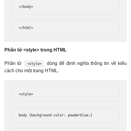
</body>
</html>
Phần tử <style> trong HTML
Phần tử
dùng để định nghĩa thông tin về kiểu
<style>
cách cho một trang HTML.
<style>
body 
{
background
-
color
:
 powderblue
;}