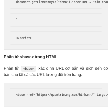
document
.
getElementById
(
"demo"
).
innerHTML 
=
"Xin chào 
}
</script>
Phần tử <base> trong HTML
Phần tử
xác định URL cơ bản và đích đến cơ
<base>
bản cho tất cả các URL tương đối trên trang.
<base
href
=
"https://quantrimang.com/hinhanh/"
target
=
"