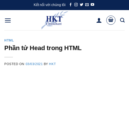
Skip
Kết nối với chúng tôi
to
content
HTML
Phần tử Head trong HTML
POSTED ON
03/03/2021
BY
HKT