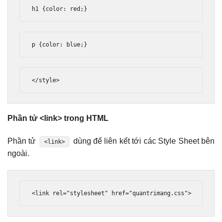
h1 
{
color
:
 red
;}
p 
{
color
:
 blue
;}
</style>
Phần tử <link> trong HTML
Phần tử
dùng để liên kết tới các Style Sheet bên
<link>
ngoài.
<link
rel
=
"stylesheet"
href
=
"quantrimang.css"
>