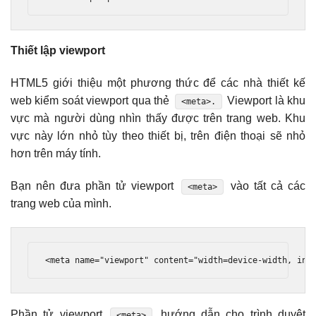
Thiết lập viewport
HTML5 giới thiệu một phương thức để các nhà thiết kế
web kiểm soát viewport qua thẻ
Viewport là khu
<meta>.
vực mà người dùng nhìn thấy được trên trang web. Khu
vực này lớn nhỏ tùy theo thiết bị, trên điện thoại sẽ nhỏ
hơn trên máy tính.
Bạn nên đưa phần tử viewport
vào tất cả các
<meta>
trang web của mình.
<meta
name
=
"viewport"
content
=
"width=device-width, ini
Phần tử viewport
hướng dẫn cho trình duyệt
<meta>