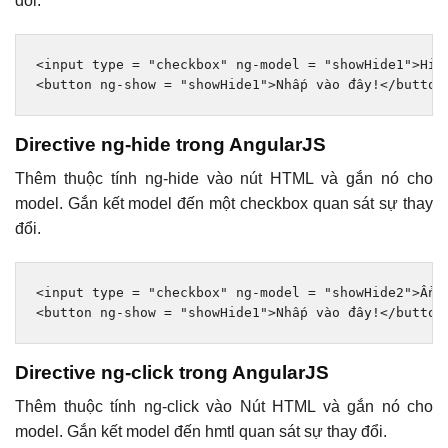
đổi.
<input
type
=
"checkbox"
ng-model
=
"showHide1"
>
<button
ng-show
=
"showHide1"
>
Nhấp vào đây!
</button
Directive ng-hide trong AngularJS
Thêm thuộc tính ng-hide vào nút HTML và gắn nó cho
model. Gắn kết model đến một checkbox quan sát sự thay
đổi.
<input
type
=
"checkbox"
ng-model
=
"showHide2"
>Ẩn 
<button
ng-show
=
"showHide1"
>
Nhấp vào đây!
</button
Directive ng-click trong AngularJS
Thêm thuộc tính ng-click vào Nút HTML và gắn nó cho
model. Gắn kết model đến hmtl quan sát sự thay đổi.