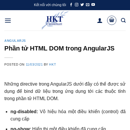
Skip
Kết nối với chúng tôi
to
content
ANGULARJS
Phần tử HTML DOM trong AngularJS
POSTED ON
11/03/2021
BY
HKT
Những directive trong AngularJS dưới đây có thể được sử
dụng để bind dữ liệu trong ứng dụng tới các thuộc tính
trong phần tử HTML DOM.
ng-disabled:
Vô hiệu hóa một điều khiển (control) đã
cung cấp
ng-show:
Hiển thị một điều khiển đã cung cấp