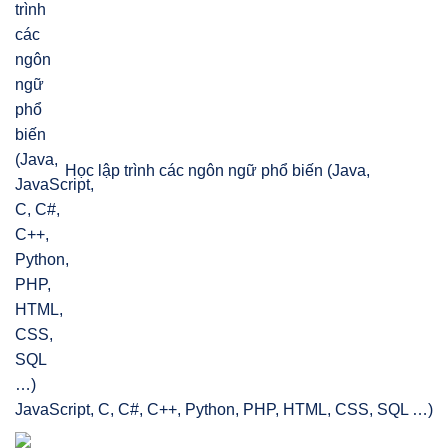
Học lập trình các ngôn ngữ phổ biến (Java,
JavaScript, C, C#, C++, Python, PHP, HTML, CSS, SQL …)