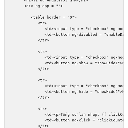
<h2>Ví dụ 
AngularJS QTM
</h2>
<div
ng-app
=
""
>
<table
border
=
"0"
>
<tr>
<td><input
type
=
"checkbox"
ng-mode
<td><button
ng-disabled
=
"enableDis
</tr>
<tr>
<td><input
type
=
"checkbox"
ng-mode
<td><button
ng-show
=
"showHide1"
>
Nh
</tr>
<tr>
<td><input
type
=
"checkbox"
ng-mode
<td><button
ng-hide
=
"showHide2"
>
Nh
</tr>
<tr>
<td><p>
Tổng số lần nhấp: {{ clickCou
<td><button
ng-click
=
"clickCounter
</tr>