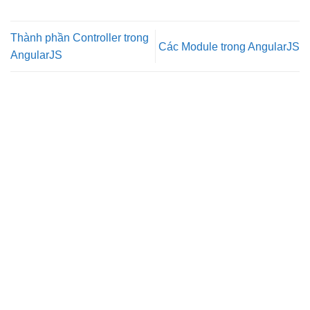
Thành phần Controller trong
Các Module trong AngularJS
AngularJS