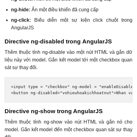
ng-hide:
Ẩn một điều khiển đã cung cấp
ng-click:
Biểu diễn một sự kiện click chuột trong
AngularJS
Directive ng-disabled trong AngularJS
Thêm thuộc tính ng-disable vào một nút HTML và gắn dữ
liệu này với model. Gắn kết model tới một checkbox quan
sát sự thay đổi.
<input
type
=
"checkbox"
ng-model
=
"enableDisableB
<button
ng-disabled
=
"vohieuhoakichhoatnut"
>
Nhan vao
Directive ng-show trong AngularJS
Thêm thuộc tính ng-show vào nút HTML và gắn nó cho
model. Gắn kết model đến một checkbox quan sát sự thay