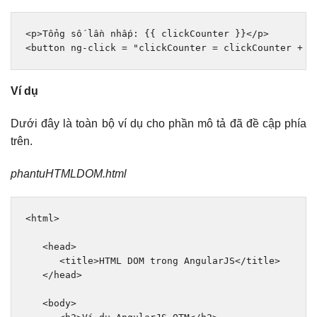
<p>
Tổng số lần nhấp: {{ clickCounter }}
</p>
<button
ng-click
=
"clickCounter = clickCounter + 1
Ví dụ
Dưới đây là toàn bộ ví dụ cho phần mô tả đã đề cập phía
trên.
phantuHTMLDOM.html
<html>
<head>
<title>
HTML DOM trong AngularJS
</title>
</head>
<body>