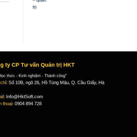
g ty CP Tư vấn Quản trị HKT
 thức - Kinh nghiệm - Thành công"
 chỉ:
Số 10B, ngõ 26, Hồ Tùng Mậu, Q. Cầu Giấy, Hà
il:
Info@HktSoft.com
n thoại:
0904 894 728