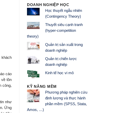
DOANH NGHIỆP HỌC
Học thuyết ngẫu nhiên
(Contingency Theory)
Thuyết siêu cạnh tranh
(hyper-competition
theory)
Quản trị sản xuất trong
doanh nghiệp
ợ khách
Quản trị chiến lược
doanh nghiệp
Kinh tế học vi mô
báo cáo
 về tồn
n công,
KỸ NĂNG MỀM
Phương pháp nghiên cứu
định lượng và thực hành
tin như
phần mềm (SPSS, Stata,
ạn. Ứng
Amos, …)