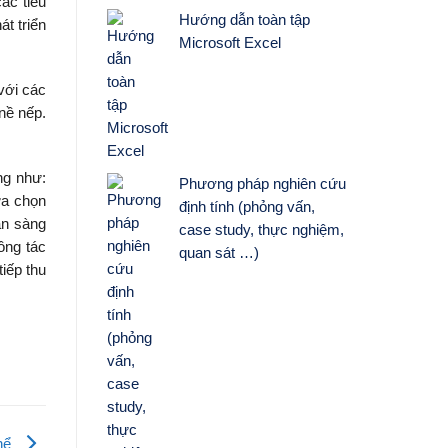
ác tiêu
Hướng dẫn toàn tập
t triển
Microsoft Excel
với các
nề nếp.
ng như:
Phương pháp nghiên cứu
ựa chọn
định tính (phỏng vấn,
sẵn sàng
case study, thực nghiệm,
công tác
quan sát …)
iếp thu
thể