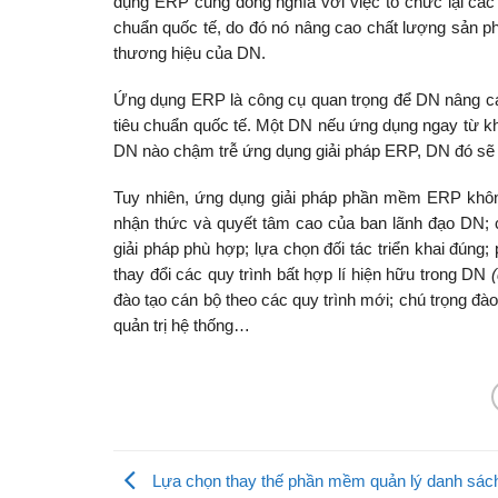
dụng ERP cũng đồng nghĩa với việc tổ chức lại các
chuẩn quốc tế, do đó nó nâng cao chất lượng sản phẩm
thương hiệu của DN.
Ứng dụng ERP là công cụ quan trọng để DN nâng cao
tiêu chuẩn quốc tế. Một DN nếu ứng dụng ngay từ khi
DN nào chậm trễ ứng dụng giải pháp ERP, DN đó sẽ tự
Tuy nhiên, ứng dụng giải pháp phần mềm ERP không 
nhận thức và quyết tâm cao của ban lãnh đạo DN; c
giải pháp phù hợp; lựa chọn đối tác triển khai đúng; 
thay đổi các quy trình bất hợp lí hiện hữu trong DN
đào tạo cán bộ theo các quy trình mới; chú trọng đào
quản trị hệ thống…
Lựa chọn thay thế phần mềm quản lý danh sác