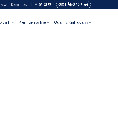
GIỎ HÀNG /
0
₫
ng tôi
Đăng nhập
p trình
Kiếm tiền online
Quản lý Kinh doanh