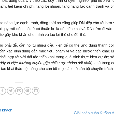
 hoạt động của DN theo các quy trình chuyên nghiệp, phù hợp với c
, tiết kiệm chi phí, tăng lợi nhuận, tăng năng lực cạnh tranh và phá
 năng lực cạnh tranh, đồng thời nó cũng giúp DN tiếp cận tốt hơn 
 quy mô còn nhỏ sẽ có thuận lợi là dễ triển khai và DN sớm đi vào 
 gây khó khăn cho mình và tạo lợi thế cho đối thủ.
phải dễ, cần hội tụ nhiều điều kiện để có thể ứng dụng thành cô
ần xác định đúng đắn mục tiêu, phạm vi và các bước triển khai; l
phối hợp tốt với đối tác triển khai trong quá trình thực hiện dự án; 
(đây là việc thường xuyên gặp nhiều sự chống đối nhất)
; chú trọng 
 tạo khai thác hệ thống cho cán bộ mọi cấp; có cán bộ chuyên trách t
h khách
Giải pháp quản lý tổng 