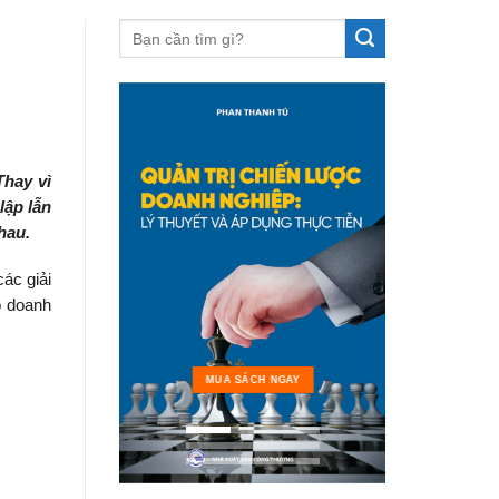
Thay vì
lập lẫn
hau.
ác giải
ộ doanh
MUA 
MUA SÁCH NGAY