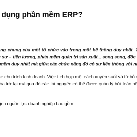
sử dụng phần mềm ERP?
ng chung của một tổ chức vào trong một hệ thống duy nhất. 
sự – tiền lương
,
phần mềm quản trị sản xuất
.
.. song song, độc 
 mềm duy nhất mà giữa các chức năng đó có sự liên thông với n
c chu trình kinh doanh. Việc tích hợp một cách xuyên suốt và từ bỏ c
a trở lại mà qua đó các tài nguyên có thể được quản lý bởi toàn b
ịnh nguồn lực doanh nghiệp bao gồm: