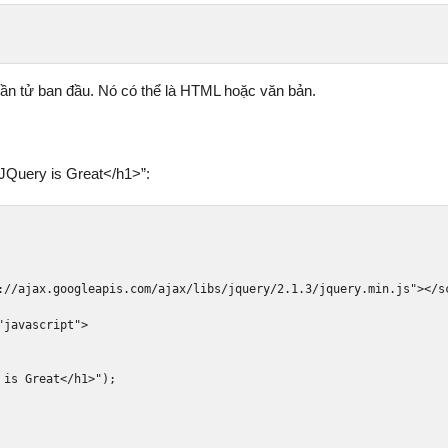
hần tử ban đầu. Nó có thể là HTML hoặc văn bản.
>JQuery is Great</h1>”:
://ajax.googleapis.com/ajax/libs/jquery/2.1.3/jquery.min.js"
></s
"javascript"
>
 is Great</h1>"
);