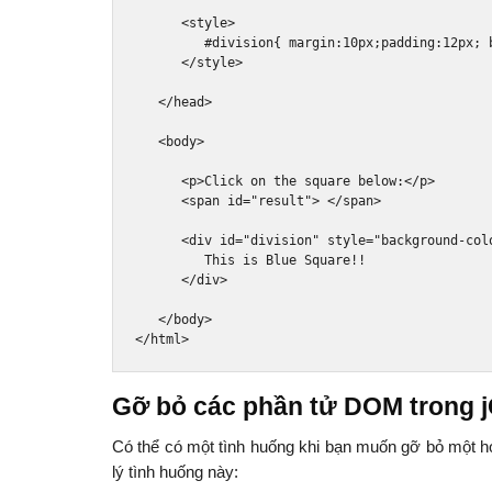
<style>
#division{ margin:10px;padding:12px; 
</style>
</head>
<body>
<p>
Click on the square below:
</p>
<span
id
=
"result"
>
</span>
<div
id
=
"division"
style
=
"
background
-
col
         This is Blue Square!!

</div>
</body>
</html>
Gỡ bỏ các phần tử DOM trong 
Có thể có một tình huống khi bạn muốn gỡ bỏ một h
lý tình huống này: