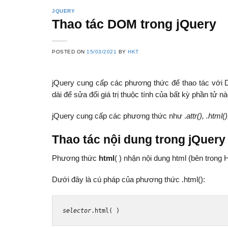
JQUERY
Thao tác DOM trong jQuery
POSTED ON
15/03/2021
BY
HKT
jQuery cung cấp các phương thức để thao tác với
dài để sửa đổi giá trị thuộc tính của bất kỳ phần tử 
jQuery cung cấp các phương thức như .
attr(), .html()
Thao tác nội dung trong jQuery
Phương thức
html
( ) nhận nội dung html (bên trong
Dưới đây là cú pháp của phương thức .html():
selector
.
html
(
)