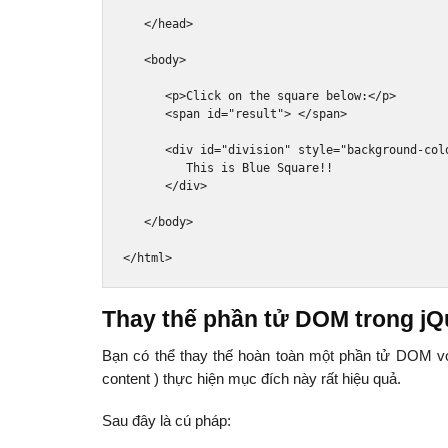
</head>
<body>
<p>
Click on the square below:
</p>
<span
id
=
"result"
>
</span>
<div
id
=
"division"
style
=
"
background
-
col
         This is Blue Square!!

</div>
</body>
</html>
Thay thế phần tử DOM trong jQ
Bạn có thể thay thế hoàn toàn một phần tử DOM 
content ) thực hiện mục đích này rất hiệu quả.
Sau đây là cú pháp: