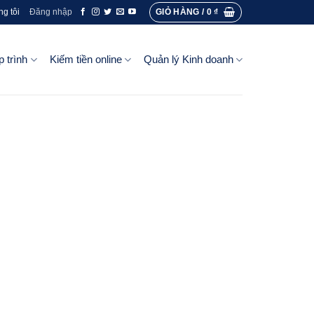
GIỎ HÀNG /
0
₫
ng tôi
Đăng nhập
p trình
Kiếm tiền online
Quản lý Kinh doanh