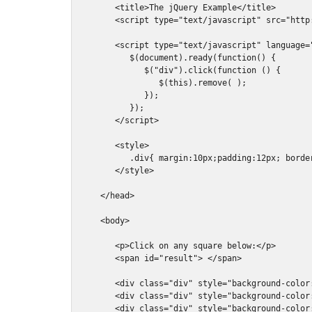
<title>
The jQuery Example
</title>
<script
type
=
"text/javascript"
src
=
"http
<script
type
=
"text/javascript"
language
=
         $
(
document
).
ready
(
function
()
{
            $
(
"div"
).
click
(
function
()
{
               $
(
this
).
remove
(
);
});
});
</script>
<style>
.
div
{
 margin
:
10px
;
padding
:
12px
;
 borde
</style>
</head>
<body>
<p>
Click on any square below:
</p>
<span
id
=
"result"
>
</span>
<div
class
=
"div"
style
=
"
background
-
color
<div
class
=
"div"
style
=
"
background
-
color
<div
class
=
"div"
style
=
"
background
-
color