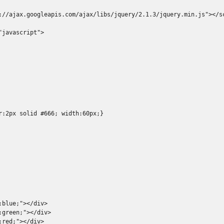
://ajax.googleapis.com/ajax/libs/jquery/2.1.3/jquery.min.js"
></s
"javascript"
>
r
:
2px
 solid 
#666; width:60px;}
:
blue
;
"
></div>
:
green
;
"
></div>
:
red
;
"
></div>