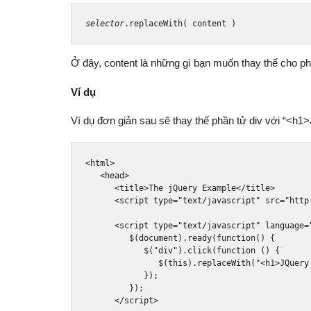
selector
.
replaceWith
(
 content 
)
Ở đây, content là những gì bạn muốn thay thế cho p
Ví dụ
Ví dụ đơn giản sau sẽ thay thế phần tử div với “<h1
<html>
<head>
<title>
The jQuery Example
</title>
<script
type
=
"text/javascript"
src
=
"http
<script
type
=
"text/javascript"
language
=
         $
(
document
).
ready
(
function
()
{
            $
(
"div"
).
click
(
function
()
{
               $
(
this
).
replaceWith
(
"<h1>JQuery
});
});
</script>