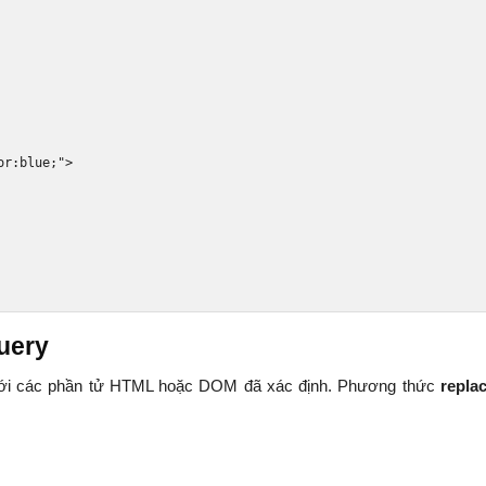
or
:
blue
;
"
>
uery
với các phần tử HTML hoặc DOM đã xác định. Phương thức
repla