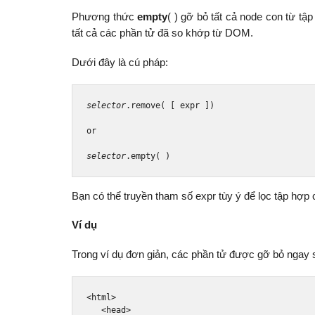
Phương thức
empty
( ) gỡ bỏ tất cả node con từ t
tất cả các phần tử đã so khớp từ DOM.
Dưới đây là cú pháp:
selector
.
remove
(
[
 expr 
])
or
selector
.
empty
(
)
Bạn có thể truyền tham số expr tùy ý để lọc tập hợp
Ví dụ
Trong ví dụ đơn giản, các phần tử được gỡ bỏ ngay 
<html>
<head>