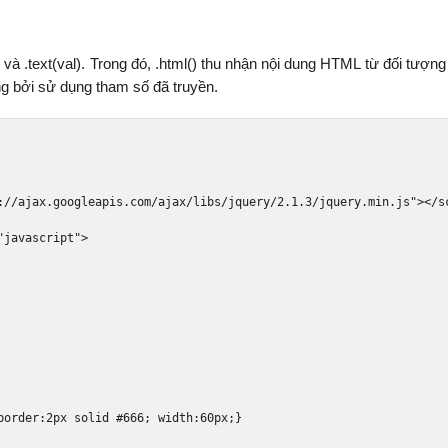
và .text(val). Trong đó, .html() thu nhận nội dung HTML từ đối tượng
ượng bởi sử dụng tham số đã truyền.
://ajax.googleapis.com/ajax/libs/jquery/2.1.3/jquery.min.js"
></s
"javascript"
>
border:2px solid #666; width:60px;}