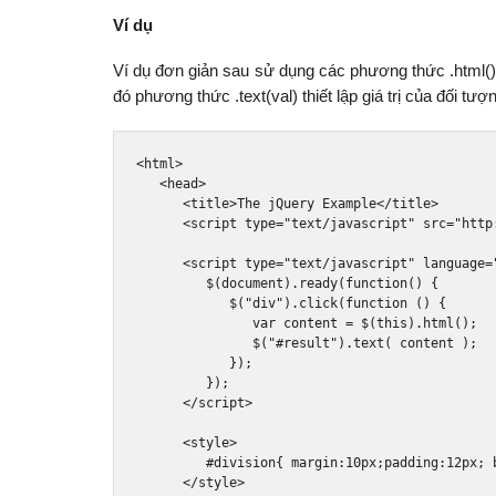
Ví dụ
Ví dụ đơn giản sau sử dụng các phương thức .html() 
đó phương thức .text(val) thiết lập giá trị của đối t
<html>
<head>
<title>
The jQuery Example
</title>
<script
type
=
"text/javascript"
src
=
"http
<script
type
=
"text/javascript"
language
=
         $
(
document
).
ready
(
function
()
{
            $
(
"div"
).
click
(
function
()
{
var
 content 
=
 $
(
this
).
html
();
               $
(
"#result"
).
text
(
 content 
);
});
});
</script>
<style>
#division{ margin:10px;padding:12px; 
</style>