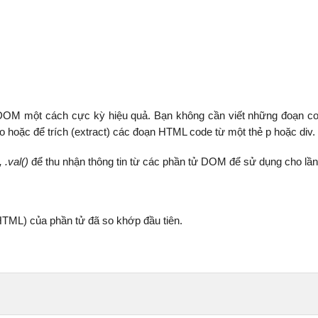
 DOM một cách cực kỳ hiệu quả. Bạn không cần viết những đoạn c
nào hoặc để trích (extract) các đoạn HTML code từ một thẻ p hoặc div.
, .val()
để thu nhận thông tin từ các phần tử DOM để sử dụng cho lần
 HTML) của phần tử đã so khớp đầu tiên.