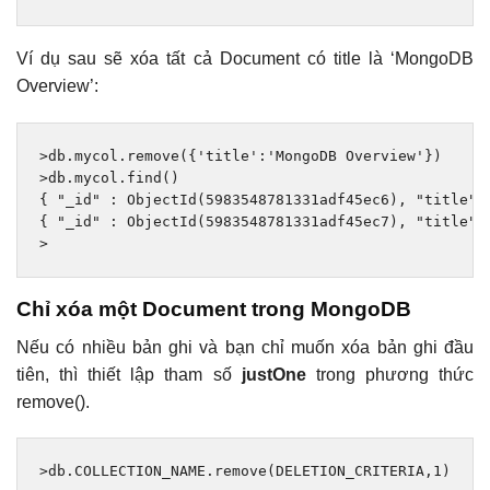
Ví dụ sau sẽ xóa tất cả Document có title là ‘MongoDB
Overview’:
>
db
.
mycol
.
remove
({
'title'
:
'MongoDB Overview'
})
>
db
.
mycol
.
find
()
{
"_id"
:
ObjectId
(
5983548781331adf45ec6
),
"title"
:
{
"_id"
:
ObjectId
(
5983548781331adf45ec7
),
"title"
:
>
Chỉ xóa một Document trong MongoDB
Nếu có nhiều bản ghi và bạn chỉ muốn xóa bản ghi đầu
tiên, thì thiết lập tham số
justOne
trong phương thức
remove().
>
db
.
COLLECTION_NAME
.
remove
(
DELETION_CRITERIA
,
1
)