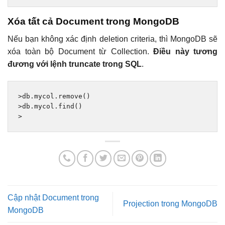
Xóa tất cả Document trong MongoDB
Nếu bạn không xác định deletion criteria, thì MongoDB sẽ
xóa toàn bộ Document từ Collection.
Điều này tương
đương với lệnh truncate trong SQL
.
>
db
.
mycol
.
remove
()
>
db
.
mycol
.
find
()
>
Cập nhật Document trong
Projection trong MongoDB
MongoDB