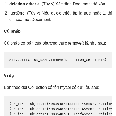
deletion criteria
: (Tùy ý) Xác định Document để xóa.
justOne
: (Tùy ý) Nếu được thiết lập là true hoặc 1, thì
chỉ xóa một Document.
Cú pháp
Cú pháp cơ bản của phương thức remove() là như sau:
>
db
.
COLLECTION_NAME
.
remove
(
DELLETION_CRITTERIA
)
Ví dụ
Bạn theo dõi Collection có tên mycol có dữ liệu sau:
{
"_id"
:
ObjectId
(
5983548781331adf45ec5
),
"title"
:
{
"_id"
:
ObjectId
(
5983548781331adf45ec6
),
"title"
:
{
"_id"
:
ObjectId
(
5983548781331adf45ec7
),
"title"
: