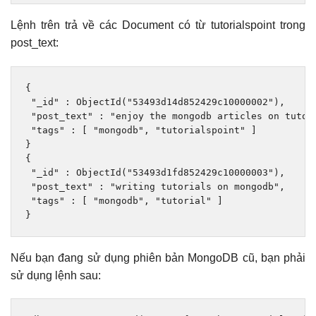
Lệnh trên trả về các Document có từ tutorialspoint trong
post_text:
{
"_id"
:
ObjectId
(
"53493d14d852429c10000002"
),
"post_text"
:
"enjoy the mongodb articles on tutor
"tags"
:
[
"mongodb"
,
"tutorialspoint"
]
}
{
"_id"
:
ObjectId
(
"53493d1fd852429c10000003"
),
"post_text"
:
"writing tutorials on mongodb"
,
"tags"
:
[
"mongodb"
,
"tutorial"
]
}
Nếu bạn đang sử dụng phiên bản MongoDB cũ, bạn phải
sử dụng lệnh sau: