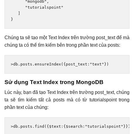
"mongodb"
,
"tutorialspoint"
]
}
Chúng ta sẽ tạo một Text Index trên trường post_text để mà
chúng ta có thể tìm kiếm bên trong phần text của posts:
>
db
.
posts
.
ensureIndex
({
post_text
:
"text"
})
Sử dụng Text Index trong MongoDB
Lúc này, bạn đã tạo Text Index trên trường post_text, chúng
ta sẽ tìm kiếm tất cả posts mà có từ tutorialspoint trong
phần text của chúng:
>
db
.
posts
.
find
({
$text
:{
$search
:
"tutorialspoint"
}})