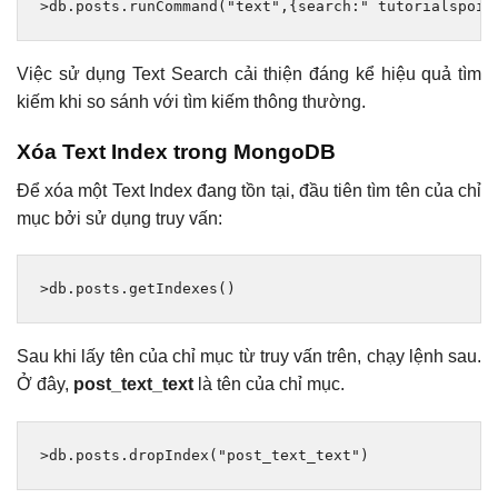
>
db
.
posts
.
runCommand
(
"text"
,{
search
:
" tutorialspoin
Việc sử dụng Text Search cải thiện đáng kể hiệu quả tìm
kiếm khi so sánh với tìm kiếm thông thường.
Xóa Text Index trong MongoDB
Để xóa một Text Index đang tồn tại, đầu tiên tìm tên của chỉ
mục bởi sử dụng truy vấn:
>
db
.
posts
.
getIndexes
()
Sau khi lấy tên của chỉ mục từ truy vấn trên, chạy lệnh sau.
Ở đây,
post_text_text
là tên của chỉ mục.
>
db
.
posts
.
dropIndex
(
"post_text_text"
)