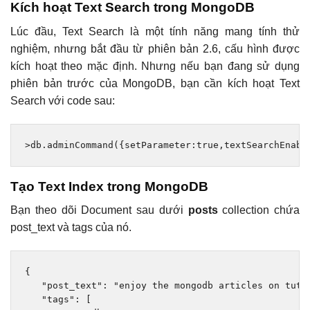
Kích hoạt Text Search trong MongoDB
Lúc đầu, Text Search là một tính năng mang tính thử
nghiệm, nhưng bắt đầu từ phiên bản 2.6, cấu hình được
kích hoạt theo mặc định. Nhưng nếu bạn đang sử dụng
phiên bản trước của MongoDB, bạn cần kích hoạt Text
Search với code sau:
>
db
.
adminCommand
({
setParameter
:
true
,
textSearchEnabl
Tạo Text Index trong MongoDB
Bạn theo dõi Document sau dưới
posts
collection chứa
post_text và tags của nó.
{
"post_text"
:
"enjoy the mongodb articles on tuto
"tags"
:
[