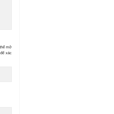
 thể mở
 để xác