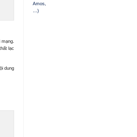
i mạng.
hất lạc
ội dung