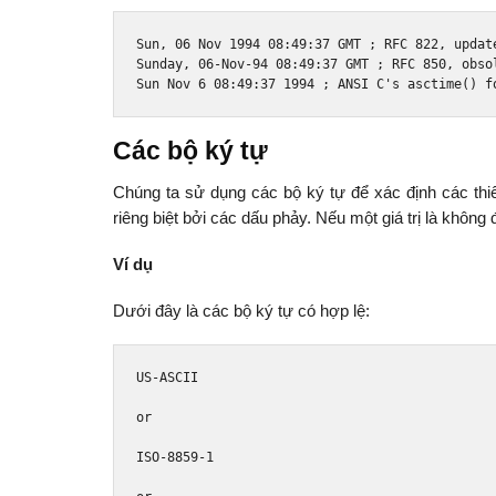
Sun
,
06
Nov
1994
08
:
49
:
37
 GMT 
;
 RFC 
822
,
 updat
Sunday
,
06
-
Nov
-
94
08
:
49
:
37
 GMT 
;
 RFC 
850
,
 obso
Sun
Nov
6
08
:
49
:
37
1994
;
 ANSI C
's asctime() f
Các bộ ký tự
Chúng ta sử dụng các bộ ký tự để xác định các thiết
riêng biệt bởi các dấu phảy. Nếu một giá trị là không
Ví dụ
Dưới đây là các bộ ký tự có hợp lệ:
US
-
ASCII
or
ISO
-
8859
-
1