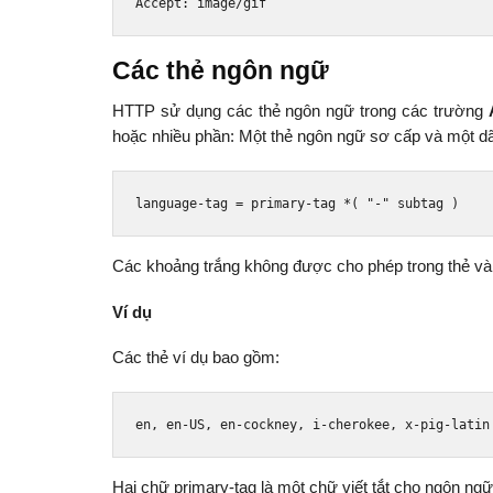
Accept
:
 image
/
gif
Các thẻ ngôn ngữ
HTTP sử dụng các thẻ ngôn ngữ trong các trường
hoặc nhiều phần: Một thẻ ngôn ngữ sơ cấp và một dã
language
-
tag 
=
 primary
-
tag 
*(
"-"
 subtag 
)
Các khoảng trắng không được cho phép trong thẻ và t
Ví dụ
Các thẻ ví dụ bao gồm:
en
,
 en
-
US
,
 en
-
cockney
,
 i
-
cherokee
,
 x
-
pig
-
latin
Hai chữ primary-tag là một chữ viết tắt cho ngôn ngữ