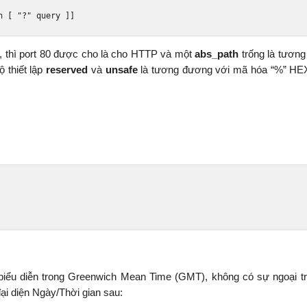
h 
[
"?"
 query 
]]
, thì port 80 được cho là cho HTTP và một
abs_path
trống là tươn
 thiết lập
reserved
và
unsafe
là tương đương với mã hóa “%” HE
iểu diễn trong Greenwich Mean Time (GMT), không có sự ngoại t
i diện Ngày/Thời gian sau: