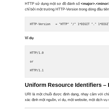
HTTP sử dụng một sơ đồ đánh số
<major>.<minor
chỉ bởi một trường HTTP-Version trong dòng đầu tiên
HTTP
-
Version
=
"HTTP"
"/"
1
*
DIGIT 
"."
1
*
DIGI
Ví dụ
HTTP
/
1.0
or
HTTP
/
1.1
Uniform Resource Identifiers –
URI là một chuỗi được định dạng, nhạy cảm với chữ 
xác định một nguồn, ví dụ, một website, một dịch 