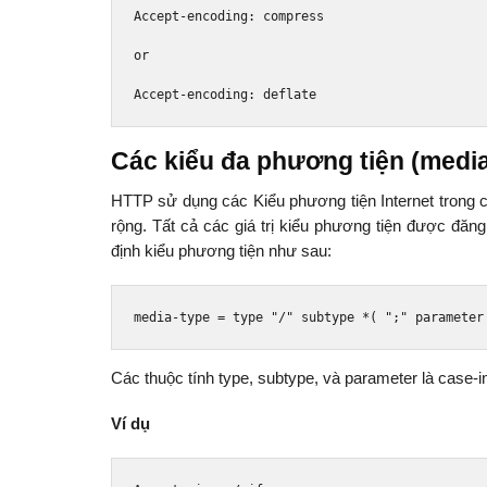
Accept
-
encoding
:
 compress
or
Accept
-
encoding
:
 deflate
Các kiểu đa phương tiện (media
HTTP sử dụng các Kiểu phương tiện Internet trong
rộng. Tất cả các giá trị kiểu phương tiện được đăn
định kiểu phương tiện như sau:
media
-
type 
=
 type 
"/"
 subtype 
*(
";"
 parameter
Các thuộc tính type, subtype, và parameter là case-in
Ví dụ