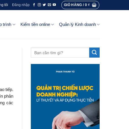
GIỎ HÀNG /
0
₫
ng tôi
Đăng nhập
p trình
Kiếm tiền online
Quản lý Kinh doanh
o tiếp.
ín phản
ong các