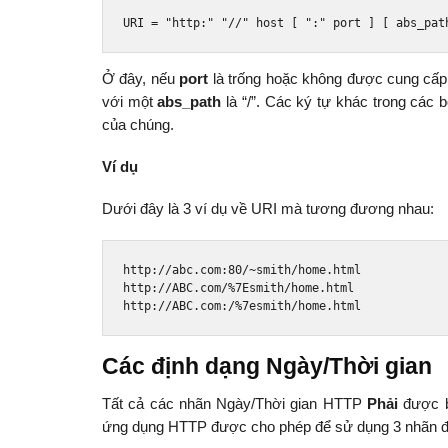
URI 
=
"http:"
"//"
 host 
[
":"
 port 
]
[
 abs_pat
Ở đây, nếu
port
là trống hoặc không được cung cấp
với một
abs_path
là “/”. Các ký tự khác trong các bộ
của chúng.
Ví dụ
Dưới đây là 3 ví dụ về URI mà tương đương nhau:
http
:
//abc.com:80/~smith/home.html
http
:
//ABC.com/%7Esmith/home.html
http
:
//ABC.com:/%7esmith/home.html
Các định dạng Ngày/Thời gian
Tất cả các nhãn Ngày/Thời gian HTTP
Phải
được b
ứng dụng HTTP được cho phép để sử dụng 3 nhãn đạ