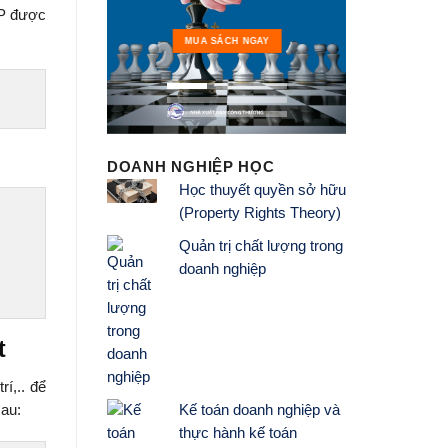
TP được
MUA 
MUA SÁCH NGAY
DOANH NGHIỆP HỌC
Học thuyết quyền sở hữu
(Property Rights Theory)
Quản trị chất lượng trong
doanh nghiệp
t
í,.. để
au:
Kế toán doanh nghiệp và
thực hành kế toán