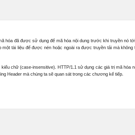
n mã hóa đã được sử dụng để mã hóa nội dung trước khi truyền nó tớ
một tài liệu để được nén hoặc ngoài ra được truyền tải mà không t
t kiểu chữ (case-insensitive). HTTP/1.1 sử dụng các giá trị mã hóa n
ing Header mà chúng ta sẽ quan sát trong các chương kế tiếp.