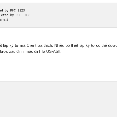
ed 
by
 RFC 
1123
leted 
by
 RFC 
1036
ormat
 lập ký tự mà Client ưa thích. Nhiều bộ thiết lập ký tự có thể được 
 được xác định, mặc định là US-ASII.