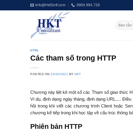
Skip
Info@HktSoft.com
0904.894.728
to
content
HTML
Các tham số trong HTTP
POSTED ON
22/02/2021
BY
HKT
Chương này liệt kê một số các Tham số giao thức H
Ví dụ, định dạng ngày tháng, định dạng URL,… Điều 
hồi trong khi viết các chương trình Client hoặc S
chương kế tiếp trong khi học tập về cấu trúc thông 
Phiên bản HTTP