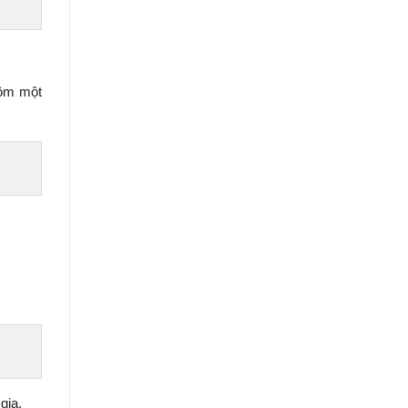
gồm một
gia.