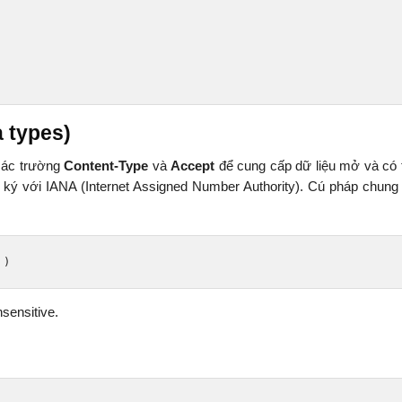
 types)
 các trường
Content-Type
và
Accept
để cung cấp dữ liệu mở và có
g ký với IANA (Internet Assigned Number Authority). Cú pháp chung
 
)
sensitive.