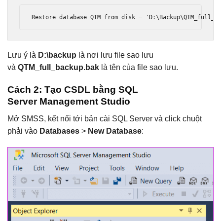
Restore database QTM from disk = 'D:\Backup\QTM_full_b
Lưu ý là
D:\backup
là nơi lưu file sao lưu
và
QTM_full_backup.bak
là tên của file sao lưu.
Cách 2
:
Tạo CSDL bằng SQL
Server Management Studio
Mở SMSS, kết nối tới bản cài SQL Server và click chuột
phải vào
Databases
>
New Database
: