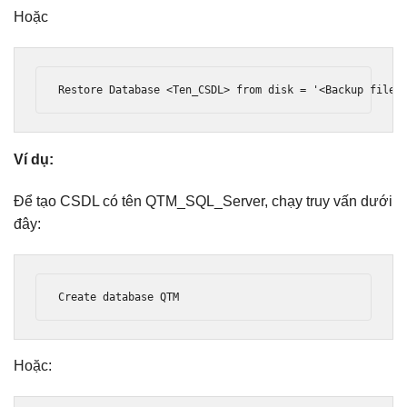
Hoặc
Restore Database 
<Ten_CSDL>
 from disk = '
<Backup
file
Ví dụ:
Để tạo CSDL có tên QTM_SQL_Server, chạy truy vấn dưới
đây:
Create database QTM
Hoặc: