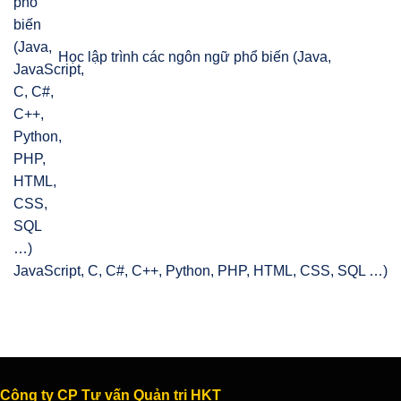
Học lập trình các ngôn ngữ phổ biến (Java,
JavaScript, C, C#, C++, Python, PHP, HTML, CSS, SQL …)
Công ty CP Tư vấn Quản trị HKT