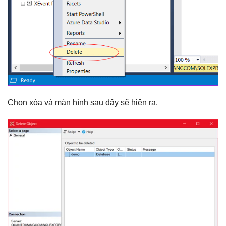
Chọn xóa và màn hình sau đây sẽ hiện ra.