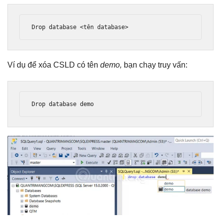
Drop
 database 
<
t
ê
n database
>
Ví dụ để xóa CSLD có tên
demo,
bạn chạy truy vấn:
Drop
 database demo