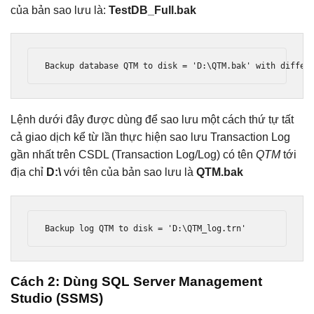
của bản sao lưu là:
TestDB_Full.bak
Backup database QTM to disk = 'D:\QTM.bak' with differ
Lệnh dưới đây được dùng để sao lưu một cách thứ tự tất
cả giao dịch kể từ lần thực hiện sao lưu Transaction Log
gần nhất trên CSDL (Transaction Log/Log) có tên
QTM
tới
địa chỉ
D:\
với tên của bản sao lưu là
QTM.bak
Backup log QTM to disk = 'D:\QTM_log.trn'
Cách 2: Dùng SQL Server Management
Studio (SSMS)