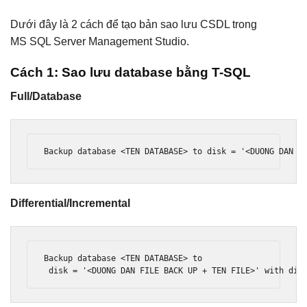
Dưới đây là 2 cách để tạo bản sao lưu CSDL trong
MS SQL Server Management Studio.
Cách 1: Sao lưu database bằng T-SQL
Full/Database
Backup database 
<TEN
DATABASE
>
 to disk = '
<DUONG
DAN
F
Differential/Incremental
Backup
 database 
<
TEN DATABASE
>
 to

 disk 
=
'<DUONG DAN FILE BACK UP + TEN FILE>'
with
 dif