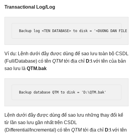
Transactional Log/Log
Backup
 log 
<
TEN DATABASE
>
 to disk 
=
'<DUONG DAN FILE B
Ví dụ: Lệnh dưới đây được dùng để sao lưu toàn bộ CSDL
(Full/Database) có tên
QTM
tới địa chỉ
D:\
với tên của bản
sao lưu là
QTM.bak
Backup
 database QTM to disk 
=
'D:\QTM.bak'
Lệnh dưới đây được dùng để sao lưu những thay đổi kể
từ lần sao lưu gần nhất trên CSDL
(Differential/Incremental) có tên
QTM
tới địa chỉ
D:\
với tên