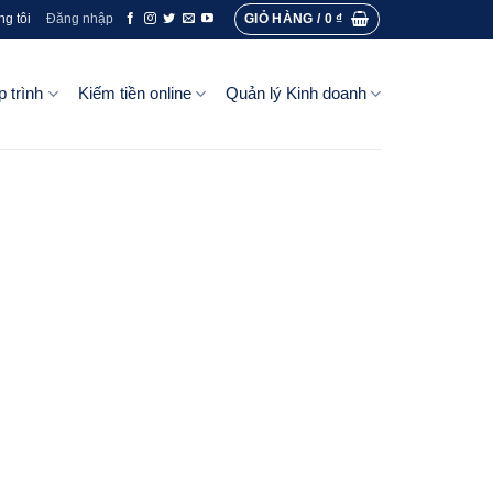
GIỎ HÀNG /
0
₫
ng tôi
Đăng nhập
p trình
Kiếm tiền online
Quản lý Kinh doanh