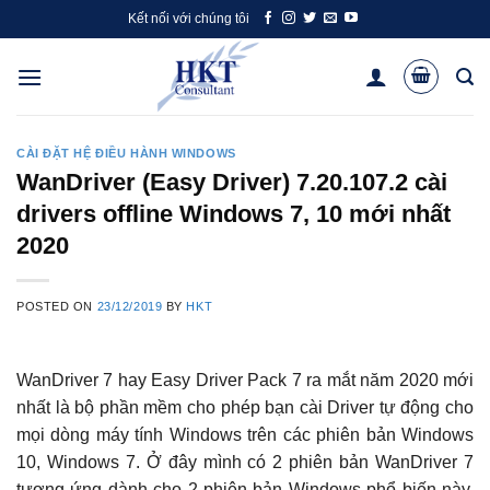
Skip
Kết nối với chúng tôi
to
content
CÀI ĐẶT HỆ ĐIỀU HÀNH WINDOWS
WanDriver (Easy Driver) 7.20.107.2 cài
drivers offline Windows 7, 10 mới nhất
2020
POSTED ON
23/12/2019
BY
HKT
WanDriver 7 hay Easy Driver Pack 7 ra mắt năm 2020 mới
nhất là bộ phần mềm cho phép bạn cài Driver tự động cho
mọi dòng máy tính Windows trên các phiên bản Windows
10, Windows 7. Ở đây mình có 2 phiên bản WanDriver 7
tương ứng dành cho 2 phiên bản Windows phổ biến này,