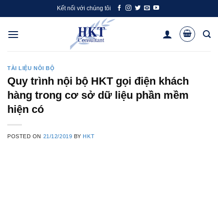
Skip
Kết nối với chúng tôi
to
content
TÀI LIỆU NÔI BỘ
Quy trình nội bộ HKT gọi điện khách
hàng trong cơ sở dữ liệu phần mềm
hiện có
POSTED ON
21/12/2019
BY
HKT