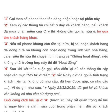
“
1
” Gọi theo số phone theo tên đăng nhập hoặc tại phần này
“
2
” Xem kỹ các thông tin chi tiết ở đây về khách hàng, nếu khách
đã mua phần mềm của CTy thì không cần gọi lại nữa &
bỏ qua
tìm khách hàng khác
.
“
3
” Nếu số phone không còn tồn tại nữa, bị sai hoặc khách hàng
đã đóng cửa và không còn hoạt động trong lĩnh vực nhà hàng,
cafe, siêu thị nữa thì chuyển tình trạng về “Không hoạt động”, nếu
không phải trường hợp này thì để “Hoạt động”
“
4
” Sau khi kết thúc cuộc gọi, cần điển lại đủ các thông tin cập
nhật vào mục “
Mô tả
” ở điểm “
2
” về:
Ngày giờ đã gọi & tình trạng
khách hiện tại (không có nhu cầu, đã hẹn được gặp, có nhu cầu
….). Ví dụ ghi như sau: “
+ Ngày 21/12/2019: đã gọi lại và khách
vẫn không có nhu cầu sử dụng pm
“.
Cuối cùng click lưu lại ở
“
4
“
(bước lưu này rất quan trọng để lưu
lại ngày liên hệ chỉnh sửa cuối trong phần mềm đối với khách