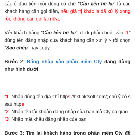
các ô đầu tiên mỗi dòng có chữ “
Cần liên hệ lại
” là các
khách hàng cần gọi điện,
nếu giá trị khác là đã xử lý xong
rồi, không cần gọi lại nữa.
Với khách hàng “
Cần liên hệ lại
“, click phải chuột vào “
1
”
đúng tên đăng nhập của khách hàng cần xử lý > rồi chọn
“
Sao chép
” hay copy.
Bước 2:
Đăng nhập vào phần mềm Cty
đang dùng
như hình dưới
“
1
” Nhập đúng tên địa chỉ http
s
://hkt.hktsoft.com/; chú ý có s
sau http
s
“
2
” Nhập tên tài khoản đăng nhập của bạn mà Cty đã giao
“
3
” Nhập mật khẩu đăng nhập của bạn
Bước 3: Tìm lại khách hàng trong phần mềm Cty để