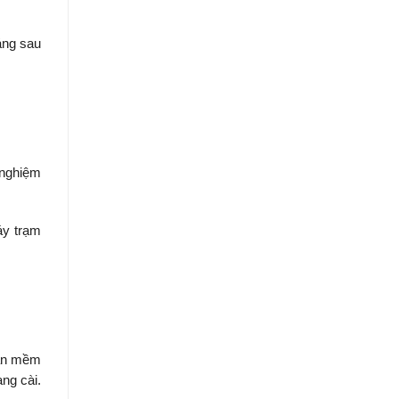
áng sau
 nghiệm
áy trạm
hần mềm
ang cài.