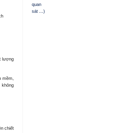
ch
t lượng
ần mềm,
m không
n chiết