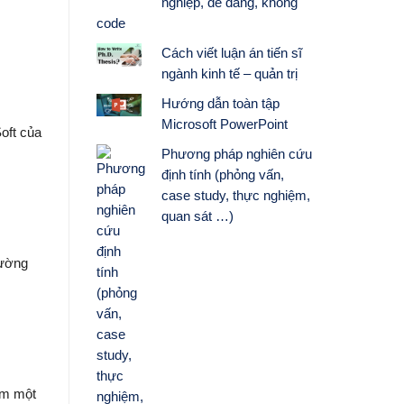
nghiệp, dễ dàng, không
code
Cách viết luận án tiến sĩ
ngành kinh tế – quản trị
Hướng dẫn toàn tập
Microsoft PowerPoint
oft của
Phương pháp nghiên cứu
định tính (phỏng vấn,
case study, thực nghiệm,
quan sát …)
cường
êm một