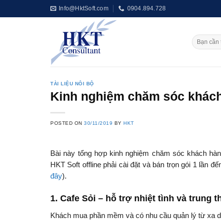
Skip
Info@HktSoft.com
0904.894.728
to
content
TÀI LIỆU NÔI BỘ
Kinh nghiệm chăm sóc khách
POSTED ON
30/11/2019
BY
HKT
Bài này tổng hợp kinh nghiệm chăm sóc khách hàng
HKT Soft offline phải cài đặt và bán trọn gói 1 lần đ
đây
).
1. Cafe Sỏi – hỗ trợ nhiệt tình và trung 
Khách mua phần mềm và có nhu cầu quản lý từ xa d