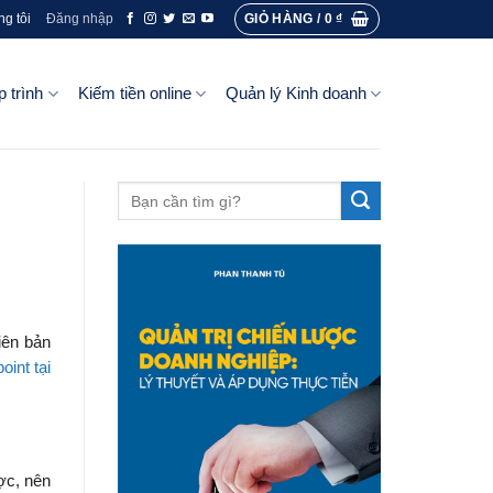
GIỎ HÀNG /
0
₫
ng tôi
Đăng nhập
p trình
Kiếm tiền online
Quản lý Kinh doanh
iên bản
oint tại
ợc, nên