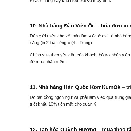
Khách hàng này khá hiểu biết về máy tính.
10. Nhà hàng Đào Viên Ốc – hóa đơn in 
Đến giới thiệu cho kế toán làm việc ở cs1 là nhà h
năng (in 2 loại tiếng Việt – Trung).
Chỉnh sửa theo yêu cầu của khách, hỗ trợ nhân viên 
để mua phần mềm.
11. Nhà hàng Hàn Quốc KomKumOk – tri
Do bất đồng ngôn ngữ và phải làm việc qua trung gia
triết khấu 10% tiền mặt cho quản lý.
12. Tạp hóa Quỳnh Hương – mua theo t