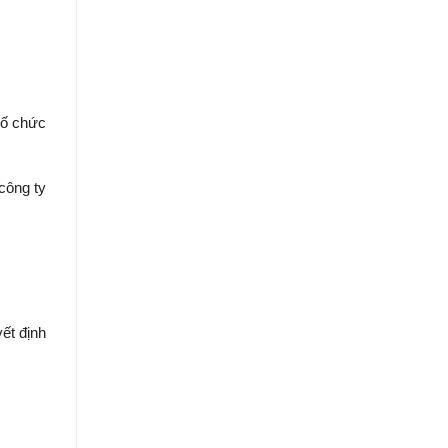
số chức
công ty
ết định