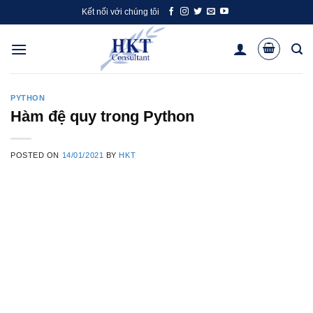
Skip
Kết nối với chúng tôi
to
content
PYTHON
Hàm đệ quy trong Python
POSTED ON
14/01/2021
BY
HKT