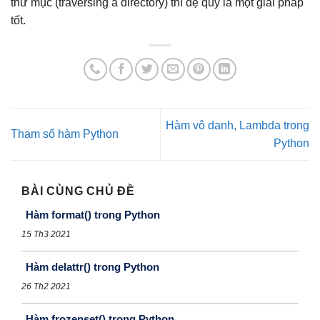
thư mục (traversing a directory) thì đệ quy là một giải pháp
tốt.
Hàm vô danh, Lambda trong
Tham số hàm Python
Python
BÀI CÙNG CHỦ ĐỀ
Hàm format() trong Python
15 Th3 2021
Hàm delattr() trong Python
26 Th2 2021
Hàm frozenset() trong Python