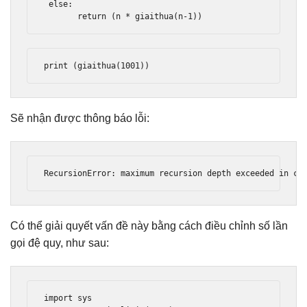
else
:
return
(
n 
*
 giaithua
(
n
-
1
))
print
(
giaithua
(
1001
))
Sẽ nhận được thông báo lỗi:
RecursionError
:
 maximum recursion depth exceeded 
in
 co
Có thể giải quyết vấn đề này bằng cách điều chỉnh số lần
gọi đệ quy, như sau:
import
 sys