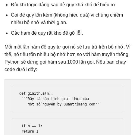
Đôi khi logic đằng sau đệ quy khá khó để hiểu rõ.
Gọi đệ quy tốn kém (không hiệu quả) vì chúng chiếm
nhiều bộ nhớ và thời gian.
Các hàm đệ quy rất khó để gỡ lỗi.
Mỗi một lần hàm đệ quy tự gọi nó sẽ lưu trữ trên bộ nhớ. Vì
thế, nó tiêu tốn nhiều bộ nhớ hơn so với hàm truyền thống.
Python sẽ dừng gọi hàm sau 1000 lần gọi. Nếu bạn chạy
code dưới đây:
def
 giaithua
(
n
):
"""Đây là hàm tính giai thừa của
    một số nguyên by Quantrimang.com"""
if
 n 
==
1
:
return
1