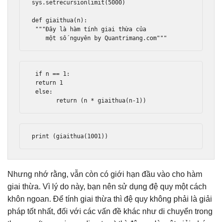
sys
.
setrecursionlimit
(
5000
)
def
 giaithua
(
n
):
"""Đây là hàm tính giai thừa của
    một số nguyên by Quantrimang.com"""
if
 n 
==
1
:
return
1
else
:
return
(
n 
*
 giaithua
(
n
-
1
))
print
(
giaithua
(
1001
))
Nhưng nhớ rằng, vẫn còn có giới hạn đầu vào cho hàm
giai thừa. Vì lý do này, bạn nên sử dụng đệ quy một cách
khôn ngoan. Để tính giai thừa thì đệ quy không phải là giải
pháp tốt nhất, đối với các vấn đề khác như di chuyển trong