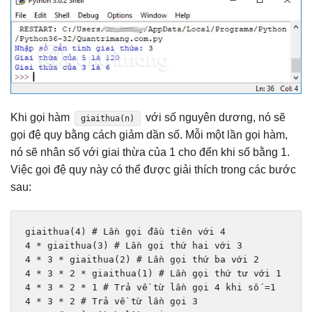
Khi gọi hàm
với số nguyên dương, nó sẽ
giaithua(n)
gọi đệ quy bằng cách giảm dần số. Mỗi một lần gọi hàm,
nó sẽ nhân số với giai thừa của 1 cho đến khi số bằng 1.
Việc gọi đệ quy này có thể được giải thích trong các bước
sau:
giaithua
(
4
)
# Lần gọi đầu tiên với 4
4
*
 giaithua
(
3
)
# Lần gọi thứ hai với 3
4
*
3
*
 giaithua
(
2
)
# Lần gọi thứ ba với 2
4
*
3
*
2
*
 giaithua
(
1
)
# Lần gọi thứ tư với 1
4
*
3
*
2
*
1
# Trả về từ lần gọi 4 khi số =1
4
*
3
*
2
# Trả về từ lần gọi 3