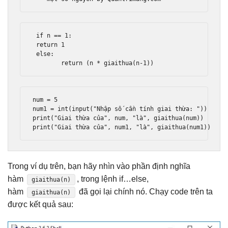
if
 n 
==
1
:
return
1
else
:
return
(
n 
*
 giaithua
(
n
-
1
))
num 
=
5
num1 
=
int
(
input
(
"Nhập số cần tính giai thừa: "
))
print
(
"Giai thừa của"
,
 num
,
"là"
,
 giaithua
(
num
))
print
(
"Giai thừa của"
,
 num1
,
"là"
,
 giaithua
(
num1
))
Trong ví dụ trên, bạn hãy nhìn vào phần định nghĩa
hàm
, trong lệnh if…else,
giaithua(n)
hàm
đã gọi lại chính nó. Chạy code trên ta
giaithua(n)
được kết quả sau: