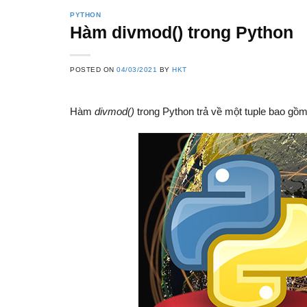
PYTHON
Hàm divmod() trong Python
POSTED ON
04/03/2021
BY
HKT
Hàm
divmod()
trong Python trả về một tuple bao gồm