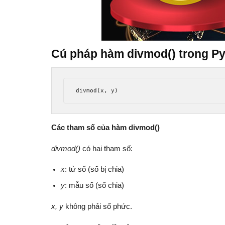
Cú pháp hàm divmod() trong P
divmod
(
x
,
 y
)
Các tham số của hàm divmod()
divmod()
có hai tham số:
x
: tử số (số bị chia)
y
: mẫu số (số chia)
x, y
không phải số phức.