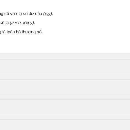
ng số và
r
là số dư của
(x,y).
sẽ là
(a // b, x% y)
.
q
là toàn bộ thương số.