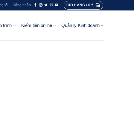
GIỎ HÀNG /
0
₫
ng tôi
Đăng nhập
p trình
Kiếm tiền online
Quản lý Kinh doanh