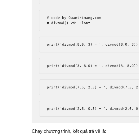
# code by Quantrimang.com
# divmod() với Float
print
(
'divmod(8.0, 3) = '
,
 divmod
(
8.0
,
3
))
print
(
'divmod(3, 8.0) = '
,
 divmod
(
3
,
8.0
))
print
(
'divmod(7.5, 2.5) = '
,
 divmod
(
7.5
,
2
print
(
'divmod(2.6, 0.5) = '
,
 divmod
(
2.6
,
0
Chạy chương trình, kết quả trả về là: