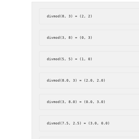
divmod
(
8
,
3
)
=
(
2
,
2
)
divmod
(
3
,
8
)
=
(
0
,
3
)
divmod
(
5
,
5
)
=
(
1
,
0
)
divmod
(
8.0
,
3
)
=
(
2.0
,
2.0
)
divmod
(
3
,
8.0
)
=
(
0.0
,
3.0
)
divmod
(
7.5
,
2.5
)
=
(
3.0
,
0.0
)