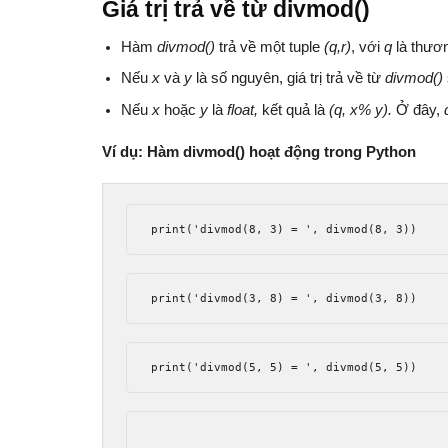
Giá trị trả về từ divmod()
Hàm
divmod()
trả về một tuple
(q,r)
, với
q
là thươ
Nếu
x
và
y
là số nguyên, giá trị trả về từ
divmod()
Nếu
x
hoặc
y
là
float,
kết quả là
(q, x% y).
Ở đây,
Ví dụ: Hàm divmod() hoạt động trong Python
print
(
'divmod(8, 3) = '
,
 divmod
(
8
,
3
))
print
(
'divmod(3, 8) = '
,
 divmod
(
3
,
8
))
print
(
'divmod(5, 5) = '
,
 divmod
(
5
,
5
))