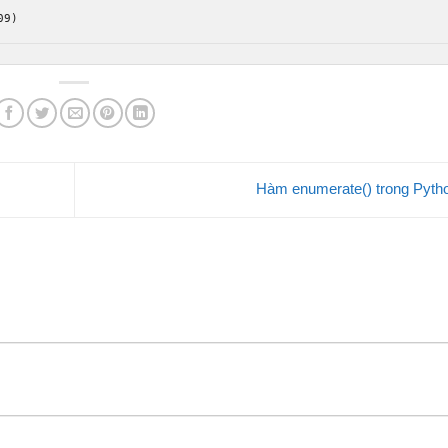
09
)
Hàm enumerate() trong Pyt