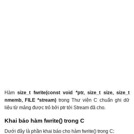
Hàm
size_t fwrite(const void *ptr, size_t size, size_t
nmemb, FILE *stream)
trong Thư viện C chuẩn ghi dữ
liệu từ mảng được trỏ bởi ptr tới Stream đã cho.
Khai báo hàm fwrite() trong C
Dưới đây là phần khai báo cho hàm fwrite() trong C: