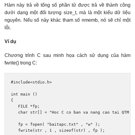
Hàm này trả về tổng số phần tử được trả về thành công
dưới dạng một đối tượng size_t, mà là một kiểu dữ liệu
nguyên. Nếu số này khác tham số nmemb, nó sẽ chỉ một
lỗi.
Ví dụ
Chương trình C sau minh họa cách sử dụng của hàm
fwrite() trong C:
#include
<stdio.h>
int
 main 
()
{
   FILE 
*
fp
;
char
 str
[]
=
"Hoc C co ban va nang cao tai QTM !
   fp 
=
 fopen
(
"baitapc.txt"
,
"w"
);
   fwrite
(
str 
,
1
,
sizeof
(
str
)
,
 fp 
);