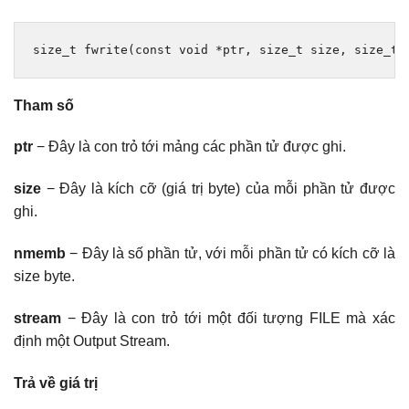
size_t
 fwrite
(
const
void
*
ptr
,
size_t
 size
,
size_t
 
Tham số
ptr
− Đây là con trỏ tới mảng các phần tử được ghi.
size
− Đây là kích cỡ (giá trị byte) của mỗi phần tử được
ghi.
nmemb
− Đây là số phần tử, với mỗi phần tử có kích cỡ là
size byte.
stream
− Đây là con trỏ tới một đối tượng FILE mà xác
định một Output Stream.
Trả về giá trị