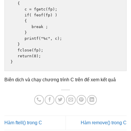
{
      c 
=
 fgetc
(
fp
);
if
(
 feof
(
fp
)
)
{
break
;
}
      printf
(
"%c"
,
 c
);
}
   fclose
(
fp
);
return
(
0
);
}
Biên dịch và chạy chương trình C trên để xem kết quả
Hàm ftell() trong C
Hàm remove() trong C