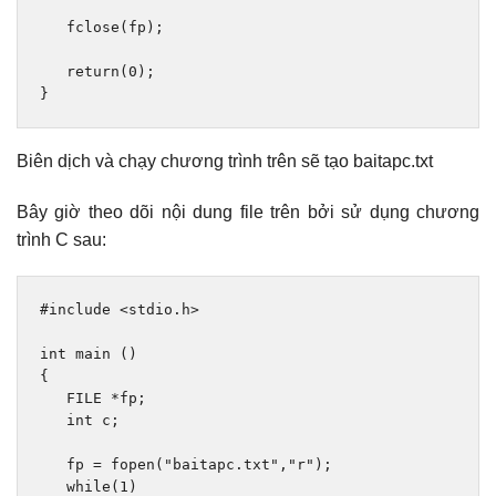
   fclose
(
fp
);
return
(
0
);
}
Biên dịch và chạy chương trình trên sẽ tạo baitapc.txt
Bây giờ theo dõi nội dung file trên bởi sử dụng chương
trình C sau:
#include
<stdio.h>
int
 main 
()
{
   FILE 
*
fp
;
int
 c
;
   fp 
=
 fopen
(
"baitapc.txt"
,
"r"
);
while
(
1
)