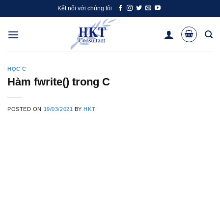
Skip
Kết nối với chúng tôi
to
content
HỌC C
Hàm fwrite() trong C
POSTED ON
19/03/2021
BY
HKT